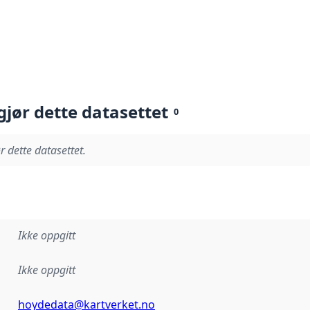
gjør dette datasettet
0
r dette datasettet.
Ikke oppgitt
Ikke oppgitt
hoydedata@kartverket.no