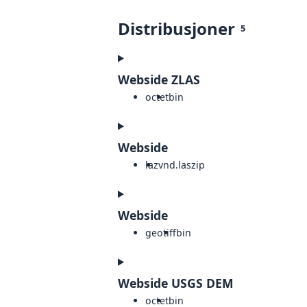
Distribusjoner
5
Webside ZLAS
octet
bin
Webside
laz
vnd.laszip
Webside
geotiff
bin
Webside USGS DEM
octet
bin