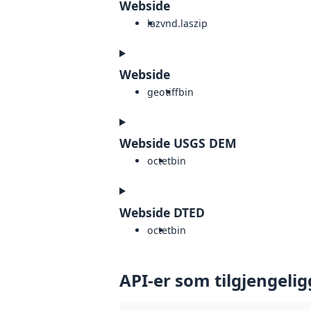
Webside
laz
vnd.laszip
Webside
geotiff
bin
Webside USGS DEM
octet
bin
Webside DTED
octet
bin
API-er som tilgjengelig