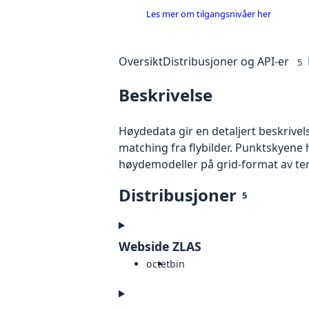
Les mer om tilgangsnivåer her
Oversikt
Distribusjoner og API-er
5
Beskrivelse
Høydedata gir en detaljert beskrivel
matching fra flybilder. Punktskyene 
høydemodeller på grid-format av te
Distribusjoner
5
Webside ZLAS
octet
bin