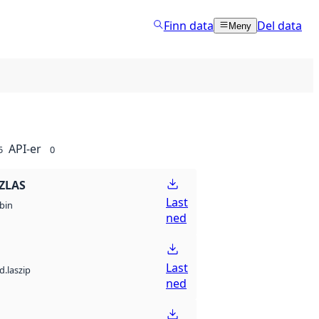
Finn data
Del data
Meny
API-er
5
0
ZLAS
Last
bin
ned
Last
d.laszip
ned