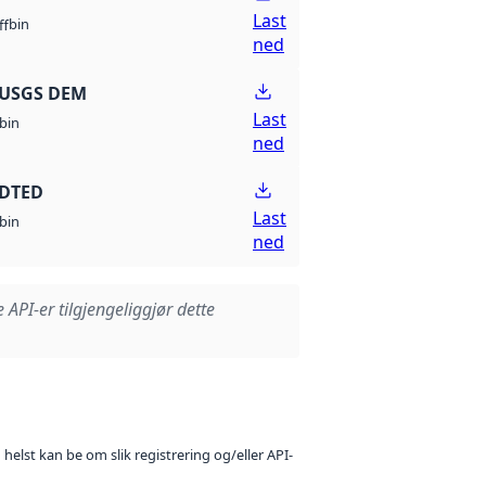
Last
bin
ff
ned
 USGS DEM
Last
bin
ned
 DTED
Last
bin
ned
e API-er tilgjengeliggjør dette
 helst kan be om slik registrering og/eller API-