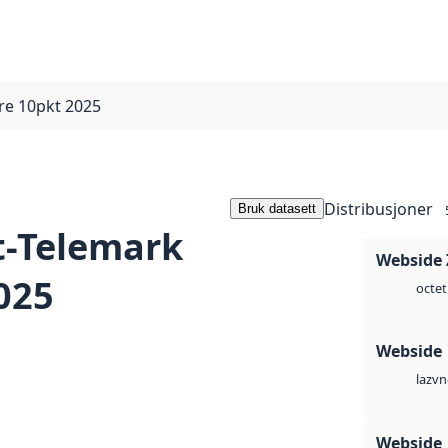
re 10pkt 2025
Distribusjoner
Bruk datasett
t-Telemark
Webside 
025
octet
Webside
vn
laz
Webside