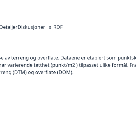
Detaljer
Diskusjoner
RDF
0
se av terreng og overflate. Dataene er etablert som punktsk
har varierende tetthet (punkt/m2 ) tilpasset ulike formål. F
rreng (DTM) og overflate (DOM).