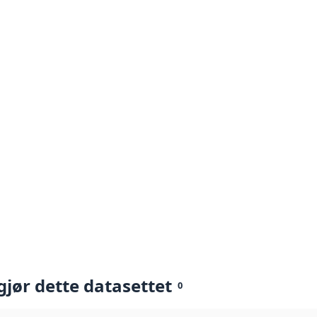
gjør dette datasettet
0