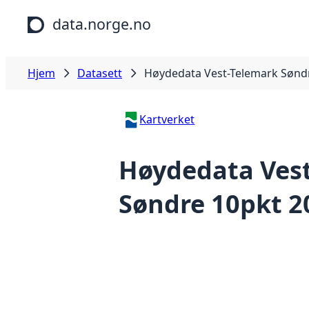
Hopp til hovedinnhold
data.norge.no
Hjem
Datasett
Høydedata Vest-Telemark Sønd
Kartverket
Høydedata Ves
Søndre 10pkt 2