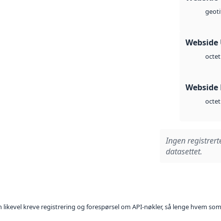
geoti
Webside
octet
Webside
octet
Ingen registrert
datasettet.
kan likevel kreve registrering og forespørsel om API-nøkler, så lenge hvem som