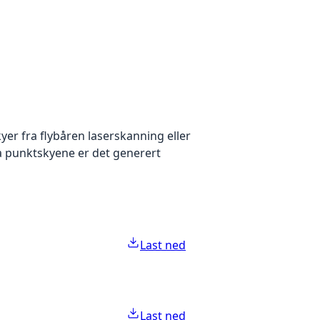
yer fra flybåren laserskanning eller
ra punktskyene er det generert
Last ned
Last ned