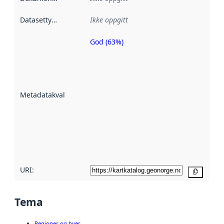
Datasettype
:
Ikke oppgitt
God (63%)
Metadatakvalitet
er en indikator
på hvor godt
datasettene er
beskrevet ved
Metadatakvalitet
:
hjelp
avmetadata.
Les mer om
metadatakvalitet
her
URI:
Kopier
Tema
Regioner og byer