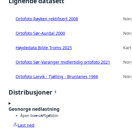
Lignende datasett
Ortofoto Røyken rektifisert 2008
Norg
Ortofoto Sør-Aurdal 2000
Norg
Høydedata Bilde Troms 2025
Kart
Ortofoto Sør-Varanger midlertidig ortofoto 2021
Norg
Ortofoto Larvik - Tjølling - Brunlanes 1966
Norg
Distribusjoner
1
Geonorge nedlastning
Åpen lisens
API
gdb
bin
Last ned