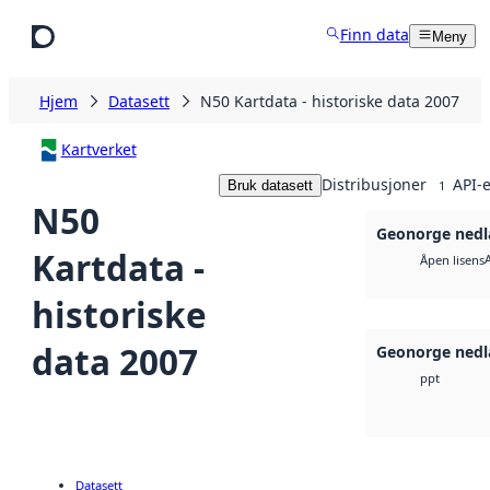
Hopp til hovedinnhold
Finn data
Meny
Hjem
Datasett
N50 Kartdata - historiske data 2007
Kartverket
Distribusjoner
API-e
Bruk datasett
1
N50
Geonorge nedl
Kartdata -
Åpen lisens
historiske
data 2007
Geonorge nedl
ppt
Datasett