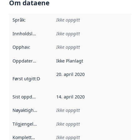
Om dataene
Språk
:
Ikke oppgitt
Innholdsleverandører
Ikke oppgitt
:
Opphav
:
Ikke oppgitt
Oppdateringsfrekvens
Ikke Planlagt
:
20. april 2020
Først utgitt
:
Denne datoen sier når dataene i dette datasettet 
Sist oppdatert
:
14. april 2020
Nøyaktighet
:
Ikke oppgitt
Tilgjengelighet
:
Ikke oppgitt
Kompletthet
:
Ikke oppgitt