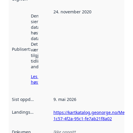
24. november 2020
Denne datoen
sier når
datasettet ble
høstet av
data.norge.no.
Det kan ha
Publisert
:
vært
tilgjengelig
tidligere
andre steder.
Les mer om
høsting her
Sist oppdatert
:
9. mai 2026
Landingsside
:
https://kartkatalog.geonorge.no/Metad
1c57-4f2a-95c1-fe7ab21f8a02
Dokumentasjon
:
Ikke oppgitt