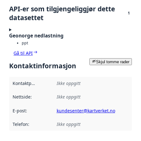
API-er som tilgjengeliggjør dette
1
datasettet
Geonorge nedlastning
ppt
Gå til API
Skjul tomme rader
Kontaktinformasjon
Kontaktpunkt
:
Ikke oppgitt
Nettside
:
Ikke oppgitt
E-post
:
kundesenter@kartverket.no
Telefon
:
Ikke oppgitt