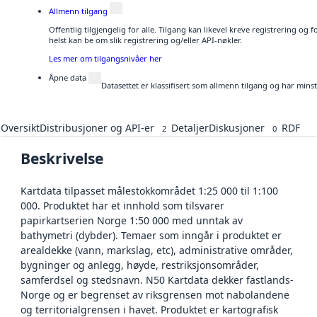
Allmenn tilgang
Offentlig tilgjengelig for alle. Tilgang kan likevel kreve registrering o
helst kan be om slik registrering og/eller API-nøkler.
Les mer om tilgangsnivåer her
Åpne data
Datasettet er klassifisert som allmenn tilgang og har mins
Oversikt
Distribusjoner og API-er
Detaljer
Diskusjoner
RDF
2
0
Beskrivelse
Kartdata tilpasset målestokkområdet 1:25 000 til 1:100
000. Produktet har et innhold som tilsvarer
papirkartserien Norge 1:50 000 med unntak av
bathymetri (dybder). Temaer som inngår i produktet er
arealdekke (vann, markslag, etc), administrative områder,
bygninger og anlegg, høyde, restriksjonsområder,
samferdsel og stedsnavn. N50 Kartdata dekker fastlands-
Norge og er begrenset av riksgrensen mot nabolandene
og territorialgrensen i havet. Produktet er kartografisk