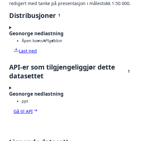
redigert med tanke på presentasjon i målestokk 1:50 000.
Distribusjoner
1
Geonorge nedlastning
Åpen lisens
API
gdb
bin
Last ned
API-er som tilgjengeliggjør dette
1
datasettet
Geonorge nedlastning
ppt
Gå til API