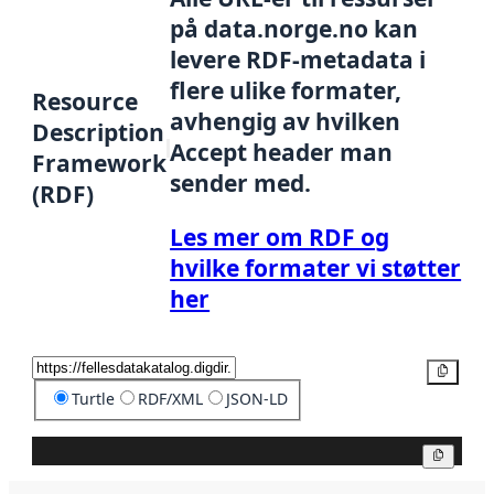
på data.norge.no kan
levere RDF-metadata i
flere ulike formater,
Resource
avhengig av hvilken
Description
Accept header man
Framework
sender med.
(RDF)
Les mer om RDF og
hvilke formater vi støtter
her
Kopier
Turtle
RDF/XML
JSON-LD
Kopier