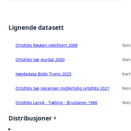
Lignende datasett
Ortofoto Røyken rektifisert 2008
Norg
Ortofoto Sør-Aurdal 2000
Norg
Høydedata Bilde Troms 2025
Kart
Ortofoto Sør-Varanger midlertidig ortofoto 2021
Norg
Ortofoto Larvik - Tjølling - Brunlanes 1966
Norg
Distribusjoner
8