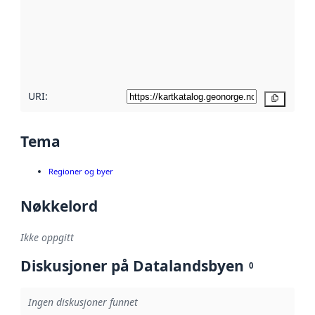
avmetadata.
Les mer om
metadatakvalitet
her
URI:
Kopier
Tema
Regioner og byer
Nøkkelord
Ikke oppgitt
Diskusjoner på Datalandsbyen
0
Ingen diskusjoner funnet