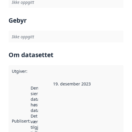
Ikke oppgitt
Gebyr
Ikke oppgitt
Om datasettet
Utgiver
:
19. desember 2023
Denne datoen
sier når
datasettet ble
høstet av
data.norge.no.
Det kan ha
Publisert
:
vært
tilgjengelig