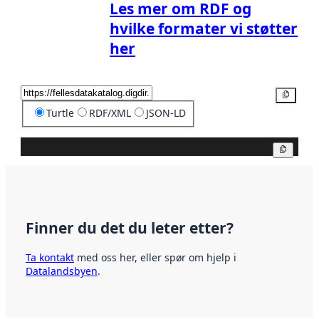
Les mer om RDF og
hvilke formater vi støtter
her
Kopier
Turtle
RDF/XML
JSON-LD
Kopier
Finner du det du leter etter?
Ta kontakt
med oss her, eller spør om hjelp i
Datalandsbyen
.