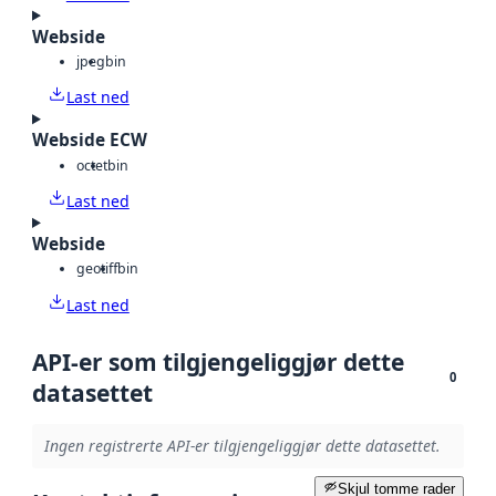
Webside
jpeg
bin
Last ned
Webside ECW
octet
bin
Last ned
Webside
geotiff
bin
Last ned
API-er som tilgjengeliggjør dette
0
datasettet
Ingen registrerte API-er tilgjengeliggjør dette datasettet.
Skjul tomme rader