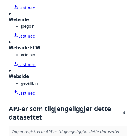
Last ned
Webside
jpeg
bin
Last ned
Webside ECW
octet
bin
Last ned
Webside
geotiff
bin
Last ned
API-er som tilgjengeliggjør dette
0
datasettet
Ingen registrerte API-er tilgjengeliggjør dette datasettet.