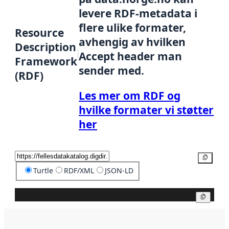
levere RDF-metadata i
flere ulike formater,
Resource
avhengig av hvilken
Description
Accept header man
Framework
sender med.
(RDF)
Les mer om RDF og
hvilke formater vi støtter
her
Kopier
Turtle
RDF/XML
JSON-LD
Kopier