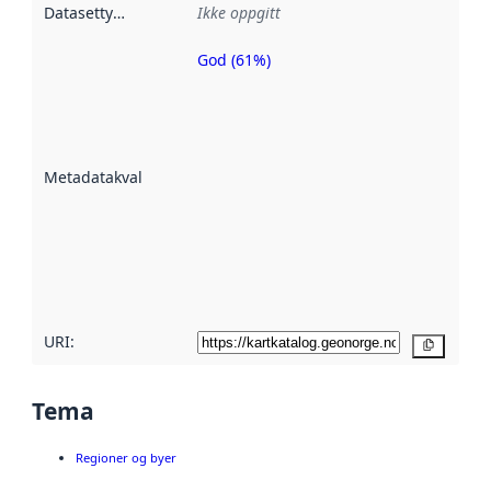
Datasettype
:
Ikke oppgitt
God (61%)
Metadatakvalitet
er en indikator
på hvor godt
datasettene er
beskrevet ved
Metadatakvalitet
:
hjelp
avmetadata.
Les mer om
metadatakvalitet
her
URI:
Kopier
Tema
Regioner og byer