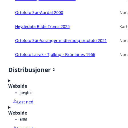
Ortofoto Sør-Aurdal 2000
Norg
Høydedata Bilde Troms 2025
Kart
Ortofoto Sør-Varanger midlertidig ortofoto 2021
Norg
Ortofoto Larvik - Tjølling - Brunlanes 1966
Norg
Distribusjoner
2
Webside
jpeg
bin
Last ned
Webside
tiff
tif