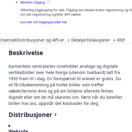
Allmenn tilgang
Offentlig tilgjengelig for alle. Tilgang kan likevel kreve registrering o
om slik registrering og/eller API-nøkler.
Les mer om tilgangsnivåer her
Oversikt
Distribusjoner og API-er
Detaljer
Diskusjoner
RDF
2
0
Beskrivelse
Kartverkets sentralarkiv inneholder analoge og digitale
vertikalbilder over hele Norge (utenom Svalbard) tatt fra
1935 fram til i dag. En forespørsel til arkivet er gratis. Du
vil få tilbakemelding på hvilke bilder som treffer
søkekriteriene dine og på om bildene allerede finnes
digitalt eller om de må skannes inn. Først når du bestiller
bilder hos oss, oppstår det kostnader for deg.
Distribusjoner
2
Webside