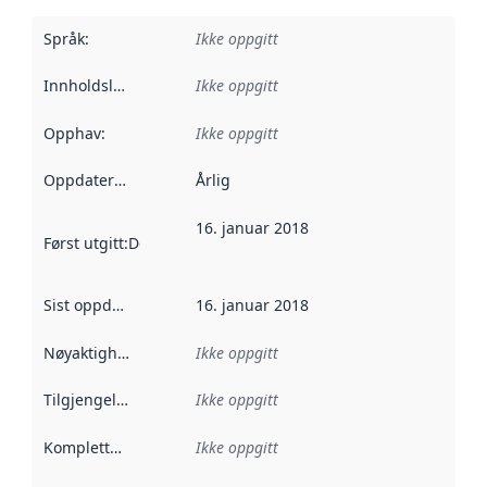
Språk
:
Ikke oppgitt
Innholdsleverandører
Ikke oppgitt
:
Opphav
:
Ikke oppgitt
Oppdateringsfrekvens
Årlig
:
16. januar 2018
Først utgitt
:
Denne datoen sier når dataene i dette datasettet 
Sist oppdatert
:
16. januar 2018
Nøyaktighet
:
Ikke oppgitt
Tilgjengelighet
:
Ikke oppgitt
Kompletthet
:
Ikke oppgitt