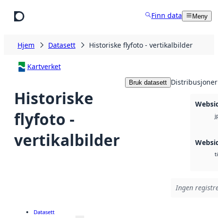
Hopp til hovedinnhold
Finn data
Meny
Hjem
Datasett
Historiske flyfoto - vertikalbilder
Kartverket
Distribusjoner
Bruk datasett
Historiske
Websi
flyfoto -
j
vertikalbilder
Websi
t
Ingen registre
Datasett