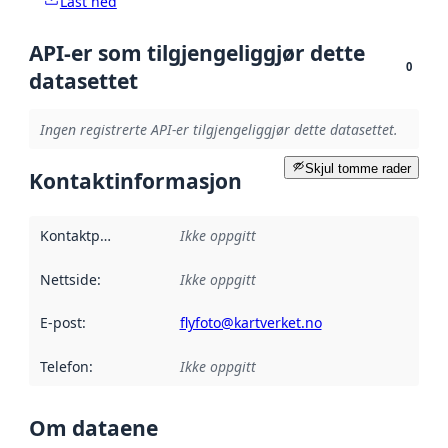
Last ned
API-er som tilgjengeliggjør dette
0
datasettet
Ingen registrerte API-er tilgjengeliggjør dette datasettet.
Skjul tomme rader
Kontaktinformasjon
Kontaktpunkt
:
Ikke oppgitt
Nettside
:
Ikke oppgitt
E-post
:
flyfoto@kartverket.no
Telefon
:
Ikke oppgitt
Om dataene