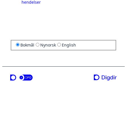
hendelser
Bokmål
Nynorsk
English
en tjeneste fra