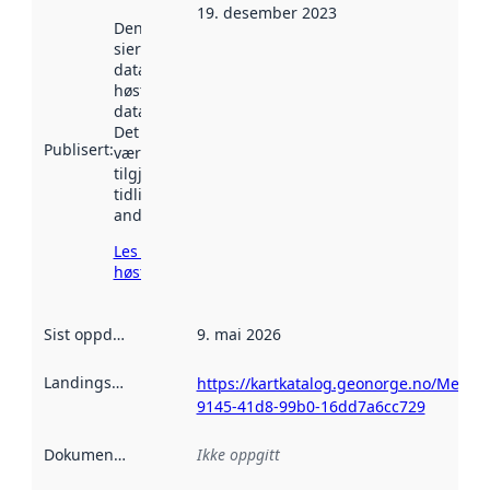
19. desember 2023
Denne datoen
sier når
datasettet ble
høstet av
data.norge.no.
Det kan ha
Publisert
:
vært
tilgjengelig
tidligere
andre steder.
Les mer om
høsting her
Sist oppdatert
:
9. mai 2026
Landingsside
:
https://kartkatalog.geonorge.no/Metad
9145-41d8-99b0-16dd7a6cc729
Dokumentasjon
:
Ikke oppgitt