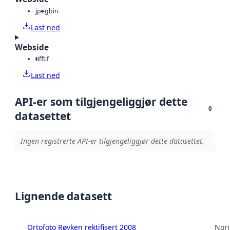
jpeg
bin
Last ned
Webside
tiff
tif
Last ned
API-er som tilgjengeliggjør dette
0
datasettet
Ingen registrerte API-er tilgjengeliggjør dette datasettet.
Lignende datasett
Ortofoto Røyken rektifisert 2008
Norg