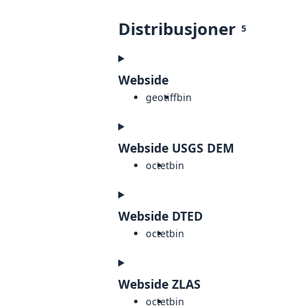
Distribusjoner
5
Webside
geotiff
bin
Webside USGS DEM
octet
bin
Webside DTED
octet
bin
Webside ZLAS
octet
bin