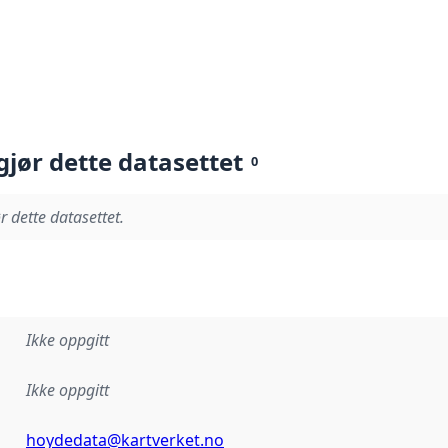
gjør dette datasettet
0
r dette datasettet.
Ikke oppgitt
Ikke oppgitt
hoydedata@kartverket.no