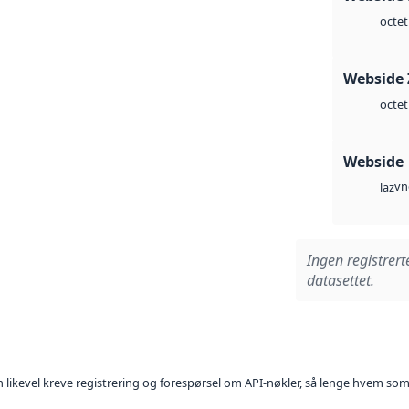
octet
Webside 
octet
Webside
vn
laz
Ingen registrert
datasettet.
kan likevel kreve registrering og forespørsel om API-nøkler, så lenge hvem som