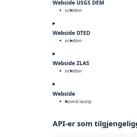
Webside USGS DEM
octet
bin
Webside DTED
octet
bin
Webside ZLAS
octet
bin
Webside
laz
vnd.laszip
API-er som tilgjengelig