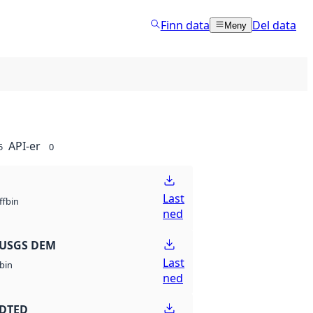
Finn data
Del data
Meny
API-er
5
0
Last
bin
ff
ned
 USGS DEM
Last
bin
ned
 DTED