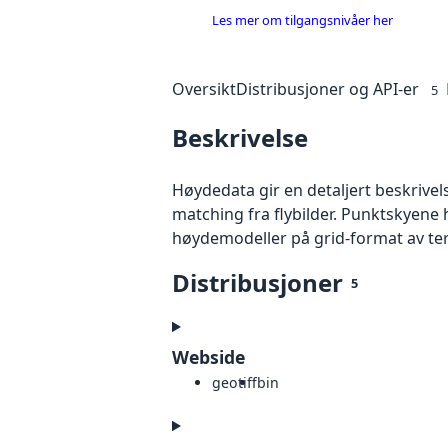
Les mer om tilgangsnivåer her
Oversikt
Distribusjoner og API-er
5
Beskrivelse
Høydedata gir en detaljert beskrivel
matching fra flybilder. Punktskyene 
høydemodeller på grid-format av te
Distribusjoner
5
Webside
geotiff
bin