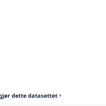
gjør dette datasettet
0