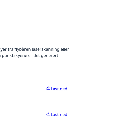
yer fra flybåren laserskanning eller
ra punktskyene er det generert
Last ned
Last ned