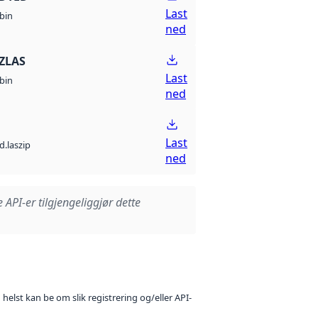
Last
bin
ned
ZLAS
Last
bin
ned
Last
d.laszip
ned
e API-er tilgjengeliggjør dette
 helst kan be om slik registrering og/eller API-