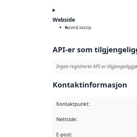
Webside
laz
vnd.laszip
API-er som tilgjengelig
Ingen registrerte API-er tilgjengeliggjø
Kontaktinformasjon
Kontaktpunkt
:
Nettside
:
E-post
: