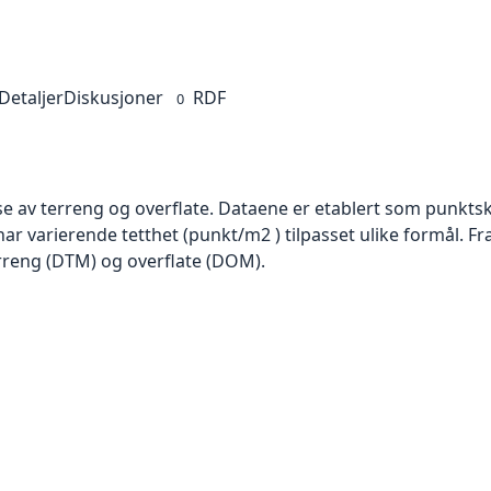
Detaljer
Diskusjoner
RDF
0
se av terreng og overflate. Dataene er etablert som punktsk
har varierende tetthet (punkt/m2 ) tilpasset ulike formål. F
rreng (DTM) og overflate (DOM).