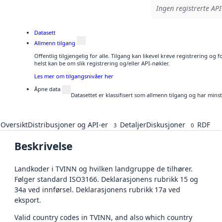
Ingen registrerte API
Datasett
Allmenn tilgang
Offentlig tilgjengelig for alle. Tilgang kan likevel kreve registrering o
helst kan be om slik registrering og/eller API-nøkler.
Les mer om tilgangsnivåer her
Åpne data
Datasettet er klassifisert som allmenn tilgang og har mins
Oversikt
Distribusjoner og API-er
Detaljer
Diskusjoner
RDF
3
0
Beskrivelse
Landkoder i TVINN og hvilken landgruppe de tilhører.
Følger standard ISO3166. Deklarasjonens rubrikk 15 og
34a ved innførsel. Deklarasjonens rubrikk 17a ved
eksport.
Valid country codes in TVINN, and also which country