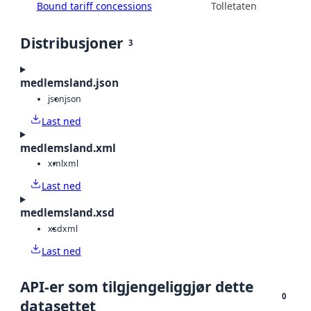
Bound tariff concessions
Tolletaten
Distribusjoner
3
medlemsland.json
json
json
Last ned
medlemsland.xml
xml
xml
Last ned
medlemsland.xsd
xsd
xml
Last ned
API-er som tilgjengeliggjør dette
0
datasettet