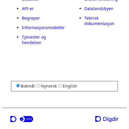
API-er
Datalandsbyen
Begreper
Teknisk
dokumentasjon
Informasjonsmodeller
Tjenester og
hendelser
Bokmål
Nynorsk
English
en tjeneste fra