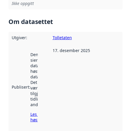
Ikke oppgitt
Om datasettet
Utgiver
:
Tolletaten
17. desember 2025
Denne datoen
sier når
datasettet ble
høstet av
data.norge.no.
Det kan ha
Publisert
:
vært
tilgjengelig
tidligere
andre steder.
Les mer om
høsting her