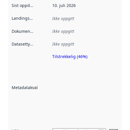
Sist oppdatert
:
10. juli 2026
Landingsside
:
Ikke oppgitt
Dokumentasjon
:
Ikke oppgitt
Datasettype
:
Ikke oppgitt
Tilstrekkelig (46%)
Metadatakvalitet
er en indikator
på hvor godt
datasettene er
beskrevet ved
Metadatakvalitet
:
hjelp
avmetadata.
Les mer om
metadatakvalitet
her