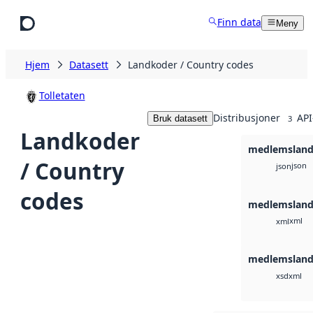
Hopp til hovedinnhold
Finn data
Meny
Hjem
Datasett
Landkoder / Country codes
Tolletaten
Distribusjoner
API
Bruk datasett
3
Landkoder
medlemsland
/ Country
json
json
codes
medlemsland
xml
xml
medlemsland
xml
xsd