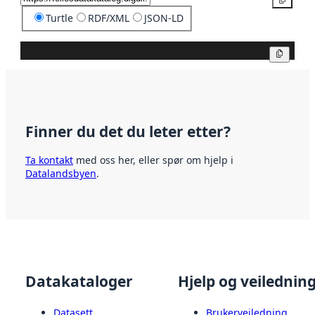
Kopier
Turtle
RDF/XML
JSON-LD
Kopier
Finner du det du leter etter?
Ta kontakt
med oss her, eller spør om hjelp i
Datalandsbyen
.
Datakataloger
Hjelp og veilednin
Datasett
Brukerveiledning