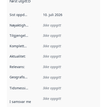
Først utgitt
:
Denne datoen sier når dataene i dette datasettet 
Sist oppdatert
:
10. juli 2026
Nøyaktighet
:
Ikke oppgitt
Tilgjengelighet
:
Ikke oppgitt
Kompletthet
:
Ikke oppgitt
Aktualitet
:
Ikke oppgitt
Relevans
:
Ikke oppgitt
Geografisk avgrensning
:
Ikke oppgitt
Tidsmessig avgrensning
Ikke oppgitt
:
Ikke oppgitt
I samsvar med
:
Referanse til en implementasjonsregel eller a