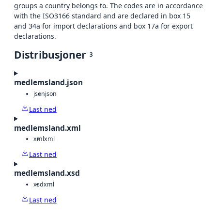
groups a country belongs to. The codes are in accordance
with the ISO3166 standard and are declared in box 15
and 34a for import declarations and box 17a for export
declarations.
Distribusjoner
3
medlemsland.json
json
json
Last ned
medlemsland.xml
xml
xml
Last ned
medlemsland.xsd
xsd
xml
Last ned