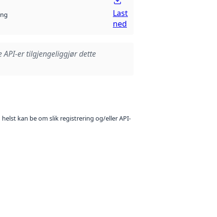
Last
ng
ned
e API-er tilgjengeliggjør dette
 helst kan be om slik registrering og/eller API-