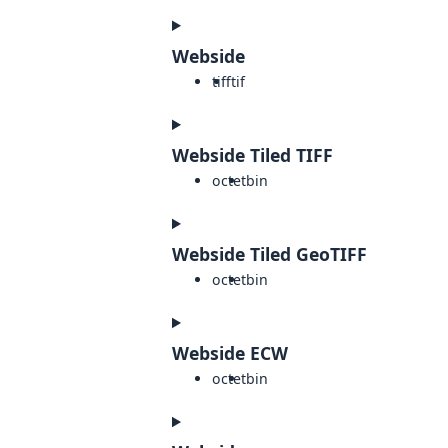
Webside
tiff
tif
Webside Tiled TIFF
octet
bin
Webside Tiled GeoTIFF
octet
bin
Webside ECW
octet
bin