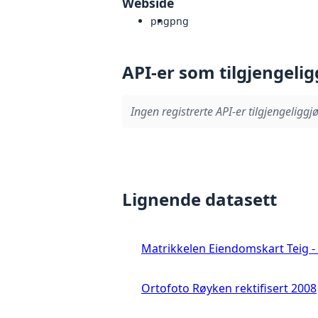
Webside
png
png
API-er som tilgjengelig
Ingen registrerte API-er tilgjengeliggjø
Lignende datasett
Matrikkelen Eiendomskart Teig - 
Ortofoto Røyken rektifisert 2008