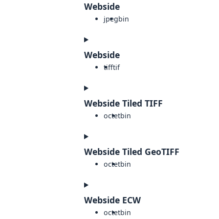
Webside
jpeg
bin
Webside
tiff
tif
Webside Tiled TIFF
octet
bin
Webside Tiled GeoTIFF
octet
bin
Webside ECW
octet
bin