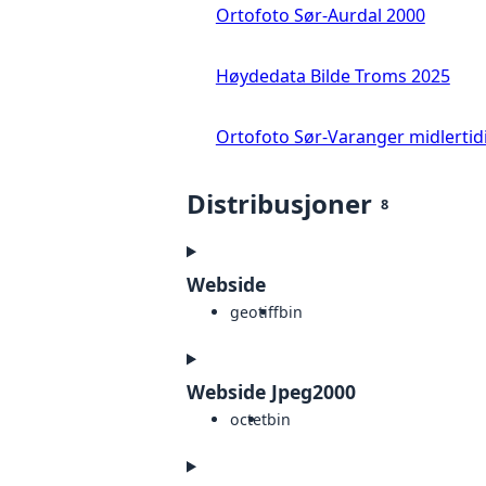
Ortofoto Sør-Aurdal 2000
Høydedata Bilde Troms 2025
Ortofoto Sør-Varanger midlertid
Distribusjoner
8
Webside
geotiff
bin
Webside Jpeg2000
octet
bin