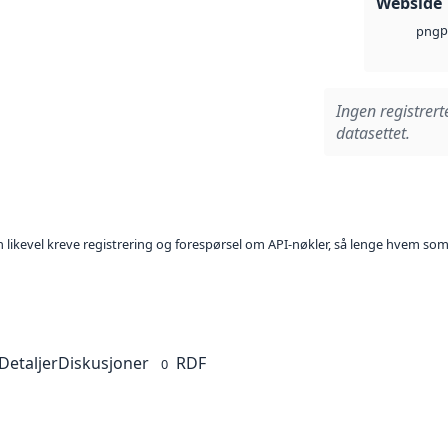
Webside
p
png
Ingen registrert
datasettet.
kan likevel kreve registrering og forespørsel om API-nøkler, så lenge hvem som
Detaljer
Diskusjoner
RDF
0