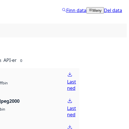
Finn data
Del data
Meny
API-er
8
0
Last
bin
ff
ned
Jpeg2000
Last
bin
ned