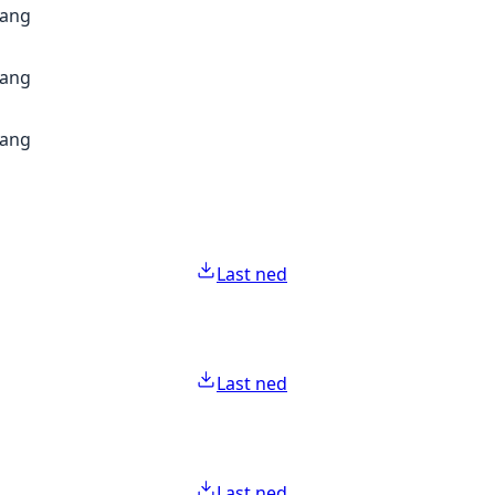
gang
gang
gang
Last ned
Last ned
Last ned