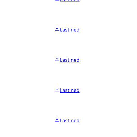
Last ned
Last ned
Last ned
Last ned