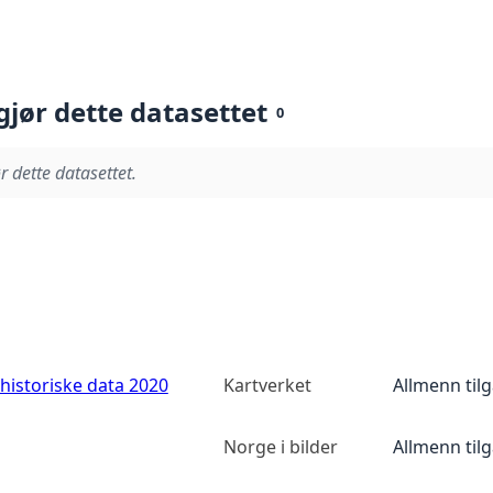
gjør dette datasettet
0
r dette datasettet.
historiske data 2020
Kartverket
Allmenn til
Norge i bilder
Allmenn til