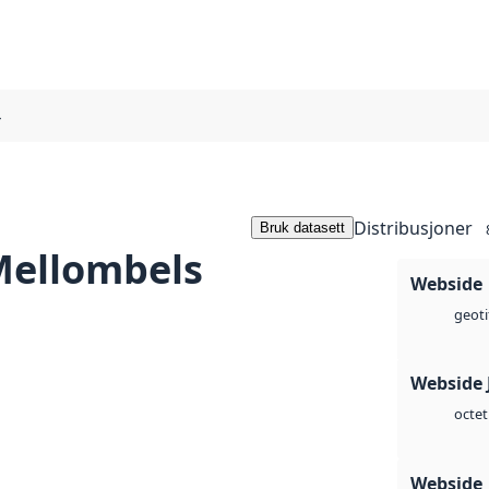
4
Distribusjoner
Bruk datasett
Mellombels
Webside
geoti
Webside 
octet
Webside