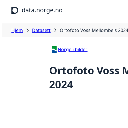
Hopp til hovedinnhold
data.norge.no
Hjem
Datasett
Ortofoto Voss Mellombels 202
Norge i bilder
Ortofoto Voss 
2024