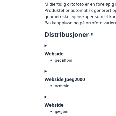
Midlertidig ortofoto er en foreløpig
Produktet er automatisk generert og
geometriske egenskaper som et kart f
Bakkeoppløsning på ortofoto varierer f
Distribusjoner
8
Webside
geotiff
bin
Webside Jpeg2000
octet
bin
Webside
jpeg
bin