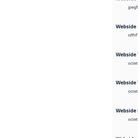
jpeg
Webside
tif
tiff
Webside 
octet
Webside 
octet
Webside
octet