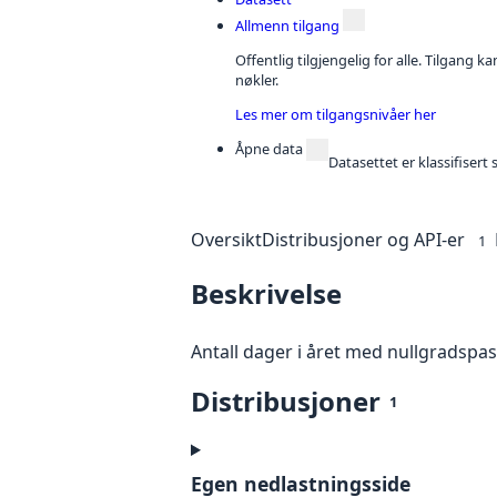
Allmenn tilgang
Offentlig tilgjengelig for alle. Tilgang 
nøkler.
Les mer om tilgangsnivåer her
Åpne data
Datasettet er klassifiser
Oversikt
Distribusjoner og API-er
1
Beskrivelse
Antall dager i året med nullgradspas
Distribusjoner
1
Egen nedlastningsside