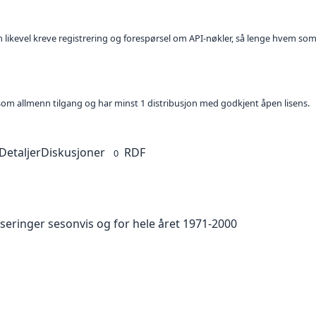
kan likevel kreve registrering og forespørsel om API-nøkler, så lenge hvem som
t som allmenn tilgang og har minst 1 distribusjon med godkjent åpen lisens.
Detaljer
Diskusjoner
RDF
0
seringer sesonvis og for hele året 1971-2000