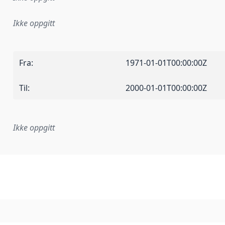
Ikke oppgitt
Fra
:
1971-01-01T00:00:00Z
Til
:
2000-01-01T00:00:00Z
Ikke oppgitt
plementasjonsregel eller annen spesifikasjon, som ligger til