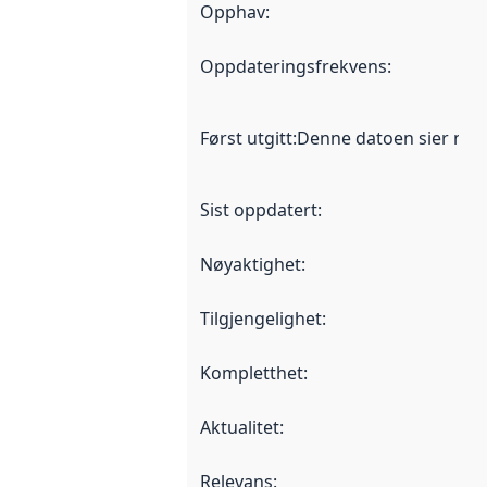
Opphav
:
Oppdateringsfrekvens
:
Først utgitt
:
Denne datoen sier når d
Sist oppdatert
:
Nøyaktighet
:
Tilgjengelighet
:
Kompletthet
:
Aktualitet
:
Relevans
: