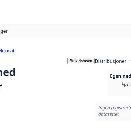
nger
ektorat
Distribusjoner
Bruk datasett
med
Egen ned
r
Åpen 
Ingen registrert
datasettet.