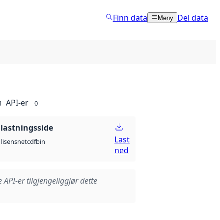
Finn data
Del data
Meny
API-er
1
0
lastningsside
Last
netcdf
bin
lisens
ned
e API-er tilgjengeliggjør dette