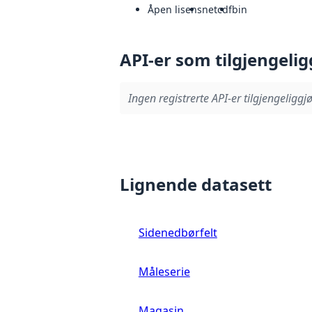
Åpen lisens
netcdf
bin
API-er som tilgjengelig
Ingen registrerte API-er tilgjengeliggjø
Lignende datasett
Sidenedbørfelt
Måleserie
Magasin