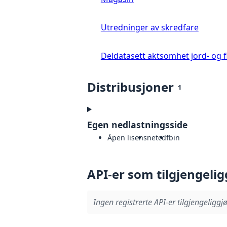
Utredninger av skredfare
Deldatasett aktsomhet jord- og 
Distribusjoner
1
Egen nedlastningsside
Åpen lisens
netcdf
bin
API-er som tilgjengelig
Ingen registrerte API-er tilgjengeliggjø