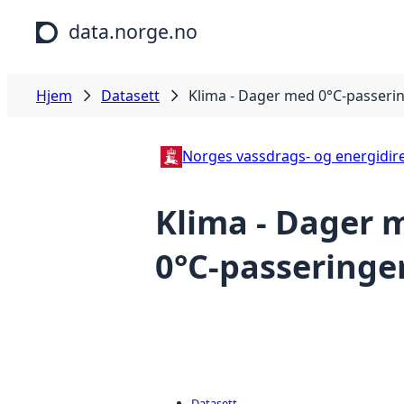
Hopp til hovedinnhold
data.norge.no
Hjem
Datasett
Klima - Dager med 0°C-passeri
Norges vassdrags- og energidir
Klima - Dager 
0°C-passeringe
Datasett