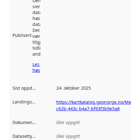
Denne datoen
sier når
datasettet ble
høstet av
data.norge.no.
Det kan ha
Publisert
:
vært
tilgjengelig
tidligere
andre steder.
Les mer om
høsting her
Sist oppdatert
:
24. oktober 2025
Landingsside
:
https://kartkatalog.geonorge.no/Metad
c62b-443c-b4a7-bf93f3b9e5a8
Dokumentasjon
:
Ikke oppgitt
Datasettype
:
Ikke oppgitt