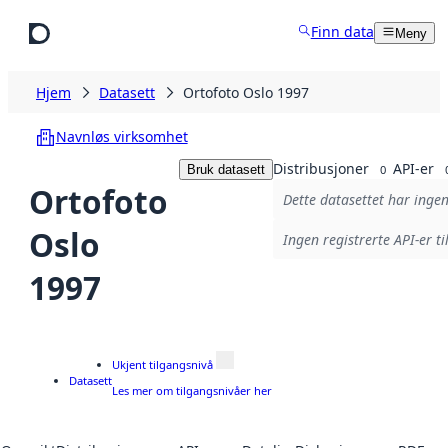
Hopp til hovedinnhold
Finn data
Meny
Hjem
Datasett
Ortofoto Oslo 1997
Navnløs virksomhet
Distribusjoner
API-er
Bruk datasett
0
Ortofoto
Dette datasettet har ingen
Oslo
Ingen registrerte API-er ti
1997
Ukjent tilgangsnivå
Datasett
Les mer om tilgangsnivåer her