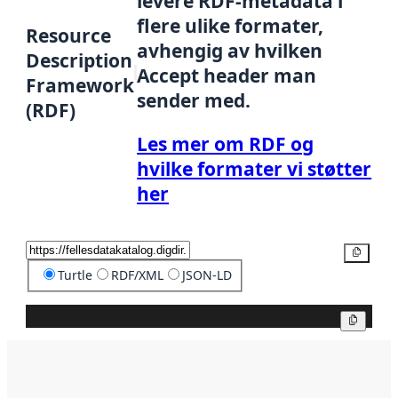
levere RDF-metadata i
flere ulike formater,
Resource
avhengig av hvilken
Description
Accept header man
Framework
sender med.
(RDF)
Les mer om RDF og
hvilke formater vi støtter
her
Kopier
Turtle
RDF/XML
JSON-LD
Kopier