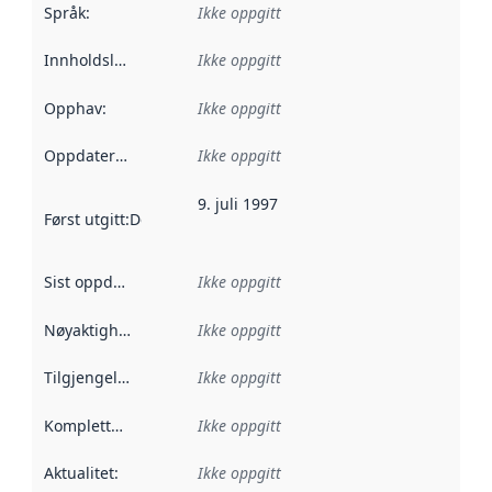
Språk
:
Ikke oppgitt
Innholdsleverandører
Ikke oppgitt
:
Opphav
:
Ikke oppgitt
Oppdateringsfrekvens
Ikke oppgitt
:
9. juli 1997
Først utgitt
:
Denne datoen sier når dataene i dette datasettet 
Sist oppdatert
:
Ikke oppgitt
Nøyaktighet
:
Ikke oppgitt
Tilgjengelighet
:
Ikke oppgitt
Kompletthet
:
Ikke oppgitt
Aktualitet
:
Ikke oppgitt