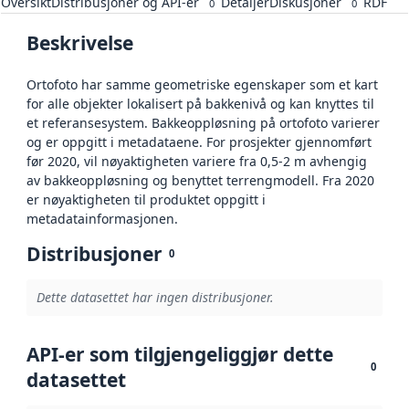
Oversikt
Distribusjoner og API-er
Detaljer
Diskusjoner
RDF
0
0
Beskrivelse
Ortofoto har samme geometriske egenskaper som et kart
for alle objekter lokalisert på bakkenivå og kan knyttes til
et referansesystem. Bakkeoppløsning på ortofoto varierer
og er oppgitt i metadataene. For prosjekter gjennomført
før 2020, vil nøyaktigheten variere fra 0,5-2 m avhengig
av bakkeoppløsning og benyttet terrengmodell. Fra 2020
er nøyaktigheten til produktet oppgitt i
metadatainformasjonen.
Distribusjoner
0
Dette datasettet har ingen distribusjoner.
API-er som tilgjengeliggjør dette
0
datasettet