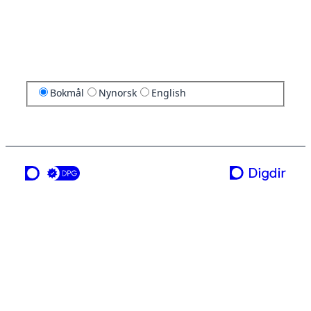
Bokmål
Nynorsk
English
en tjeneste fra