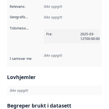
Relevans
:
Ikke oppgitt
Geografisk avgrensning
:
Ikke oppgitt
Tidsmessig avgrensning
:
Fra
:
2025-03-
12T00:00:00Z
Ikke oppgitt
I samsvar med
:
Referanse til en implementasjonsregel eller a
Lovhjemler
Ikke oppgitt
Begreper brukt i datasett