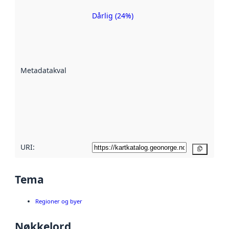
Dårlig (24%)
Metadatakvalitet
er en indikator
på hvor godt
datasettene er
beskrevet ved
Metadatakvalitet
:
hjelp
avmetadata.
Les mer om
metadatakvalitet
her
URI:
Kopier
Tema
Regioner og byer
Nøkkelord