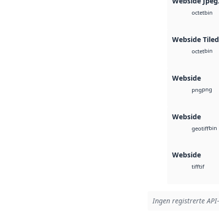
Webside Jpeg
bin
octet
Webside Tiled
bin
octet
Webside
png
png
Webside
bin
geotiff
Webside
tif
tiff
Ingen registrerte API-