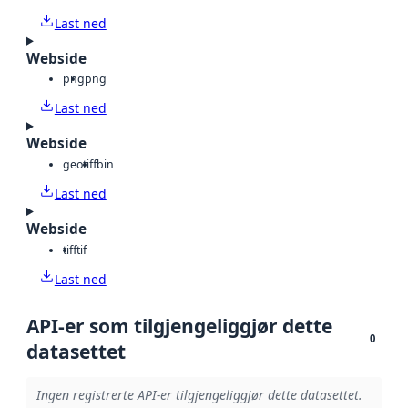
Last ned
Webside
png
png
Last ned
Webside
geotiff
bin
Last ned
Webside
tiff
tif
Last ned
API-er som tilgjengeliggjør dette
0
datasettet
Ingen registrerte API-er tilgjengeliggjør dette datasettet.