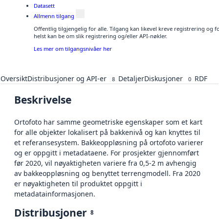
Datasett
Allmenn tilgang
Offentlig tilgjengelig for alle. Tilgang kan likevel kreve registrering o
helst kan be om slik registrering og/eller API-nøkler.
Les mer om tilgangsnivåer her
Oversikt
Distribusjoner og API-er
Detaljer
Diskusjoner
RDF
8
0
Beskrivelse
Ortofoto har samme geometriske egenskaper som et kart
for alle objekter lokalisert på bakkenivå og kan knyttes til
et referansesystem. Bakkeoppløsning på ortofoto varierer
og er oppgitt i metadataene. For prosjekter gjennomført
før 2020, vil nøyaktigheten variere fra 0,5-2 m avhengig
av bakkeoppløsning og benyttet terrengmodell. Fra 2020
er nøyaktigheten til produktet oppgitt i
metadatainformasjonen.
Distribusjoner
8