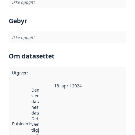
Ikke oppgitt
Gebyr
Ikke oppgitt
Om datasettet
Utgiver
:
18. april 2024
Denne datoen
sier når
datasettet ble
høstet av
data.norge.no.
Det kan ha
Publisert
:
vært
tilgjengelig