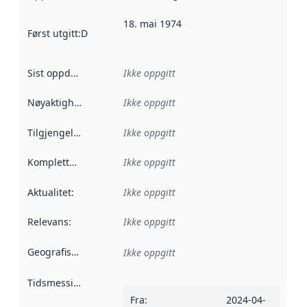
18. mai 1974
Først utgitt
:
Denne datoen sier når dataene i dette datasettet 
Sist oppdatert
:
Ikke oppgitt
Nøyaktighet
:
Ikke oppgitt
Tilgjengelighet
:
Ikke oppgitt
Kompletthet
:
Ikke oppgitt
Aktualitet
:
Ikke oppgitt
Relevans
:
Ikke oppgitt
Geografisk avgrensning
:
Ikke oppgitt
Tidsmessig avgrensning
:
Fra
:
2024-04-