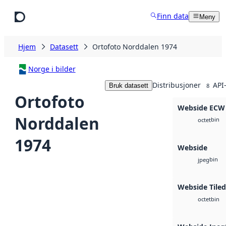
Hopp til hovedinnhold
Finn data
Meny
Hjem
Datasett
Ortofoto Norddalen 1974
Norge i bilder
Distribusjoner
API
Bruk datasett
8
Ortofoto
Webside ECW
Norddalen
bin
octet
1974
Webside
bin
jpeg
Webside Tile
bin
octet