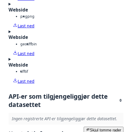
Webside
png
png
Last ned
Webside
geotiff
bin
Last ned
Webside
tiff
tif
Last ned
API-er som tilgjengeliggjør dette
0
datasettet
Ingen registrerte API-er tilgjengeliggjør dette datasettet.
Skjul tomme rader