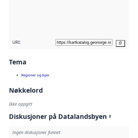
avmetadata.
Les mer om
metadatakvalitet
her
URI:
Kopier
Tema
Regioner og byer
Nøkkelord
Ikke oppgitt
Diskusjoner på Datalandsbyen
0
Ingen diskusjoner funnet