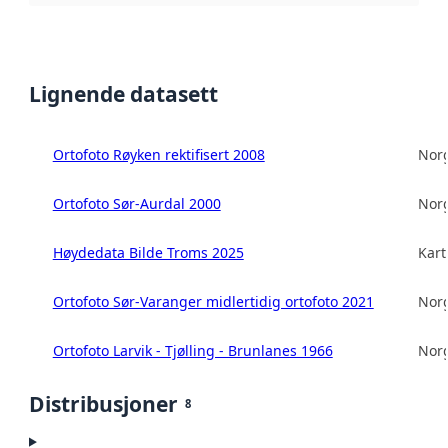
Lignende datasett
Ortofoto Røyken rektifisert 2008
Norg
Ortofoto Sør-Aurdal 2000
Norg
Høydedata Bilde Troms 2025
Kart
Ortofoto Sør-Varanger midlertidig ortofoto 2021
Norg
Ortofoto Larvik - Tjølling - Brunlanes 1966
Norg
Distribusjoner
8