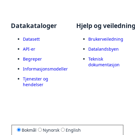
Datakataloger
Hjelp og veilednin
Datasett
Brukerveiledning
API-er
Datalandsbyen
Begreper
Teknisk
dokumentasjon
Informasjonsmodeller
Tjenester og
hendelser
Bokmål
Nynorsk
English