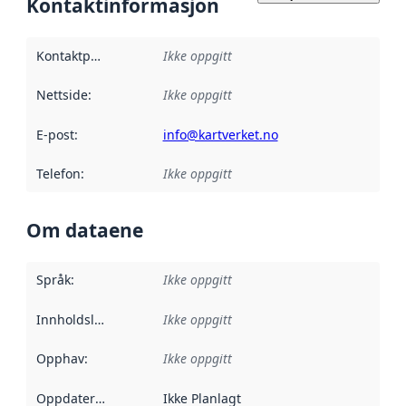
Kontaktinformasjon
Kontaktpunkt
:
Ikke oppgitt
Nettside
:
Ikke oppgitt
E-post
:
info@kartverket.no
Telefon
:
Ikke oppgitt
Om dataene
Språk
:
Ikke oppgitt
Innholdsleverandører
Ikke oppgitt
:
Opphav
:
Ikke oppgitt
Oppdateringsfrekvens
Ikke Planlagt
: