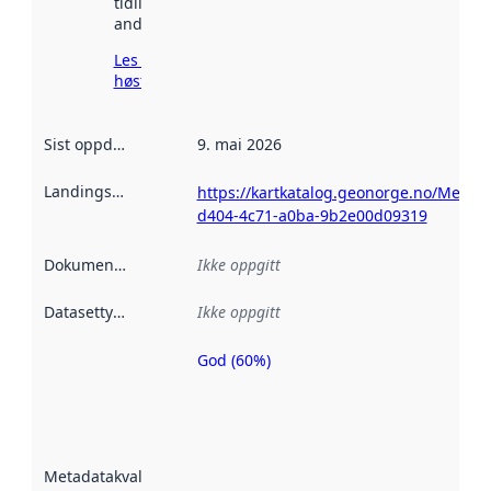
tidligere
andre steder.
Les mer om
høsting her
Sist oppdatert
:
9. mai 2026
Landingsside
:
https://kartkatalog.geonorge.no/Metad
d404-4c71-a0ba-9b2e00d09319
Dokumentasjon
:
Ikke oppgitt
Datasettype
:
Ikke oppgitt
God (60%)
Metadatakvalitet
er en indikator
på hvor godt
datasettene er
beskrevet ved
Metadatakvalitet
:
hjelp