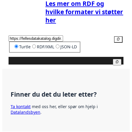
Les mer om RDF og
hvilke formater vi støtter
her
Kopier
Turtle
RDF/XML
JSON-LD
Kopier
Finner du det du leter etter?
Ta kontakt
med oss her, eller spør om hjelp i
Datalandsbyen
.