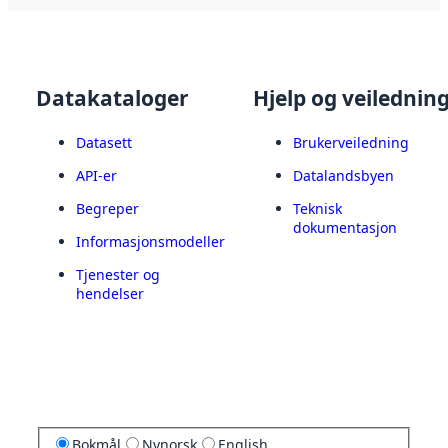
Datakataloger
Hjelp og veilednin
Datasett
Brukerveiledning
API-er
Datalandsbyen
Begreper
Teknisk
dokumentasjon
Informasjonsmodeller
Tjenester og
hendelser
Bokmål
Nynorsk
English