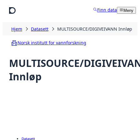
Hopp til hovedinnhold
Finn data
Meny
Hjem
Datasett
MULTISOURCE/DIGIVEIVANN Innløp
Norsk institutt for vannforskning
MULTISOURCE/DIGIVEIVA
Innløp
Datasett