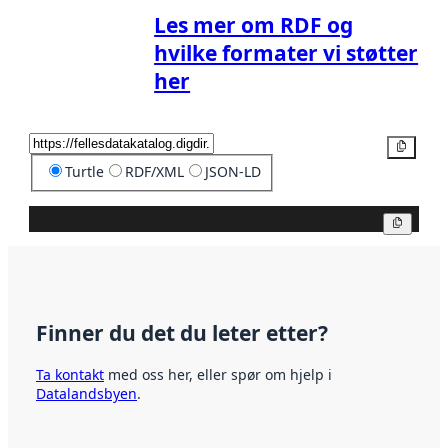
Les mer om RDF og
hvilke formater vi støtter
her
Kopier
Turtle
RDF/XML
JSON-LD
Kopier
Finner du det du leter etter?
Ta kontakt
med oss her, eller spør om hjelp i
Datalandsbyen
.