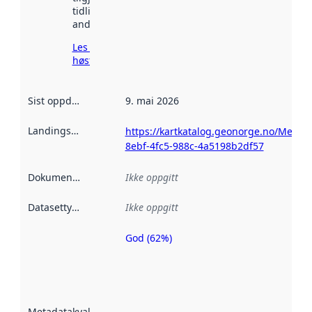
tidligere
andre steder.
Les mer om
høsting her
Sist oppdatert
:
9. mai 2026
Landingsside
:
https://kartkatalog.geonorge.no/Metad
8ebf-4fc5-988c-4a5198b2df57
Dokumentasjon
:
Ikke oppgitt
Datasettype
:
Ikke oppgitt
God (62%)
Metadatakvalitet
er en indikator
på hvor godt
datasettene er
beskrevet ved
Metadatakvalitet
: