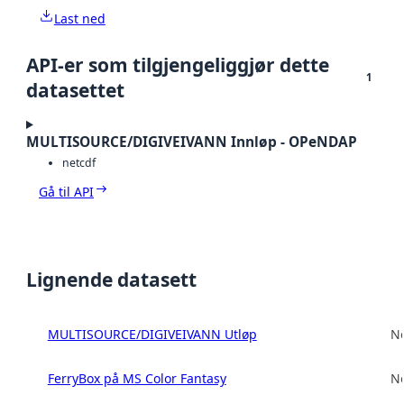
Last ned
API-er som tilgjengeliggjør dette
1
datasettet
MULTISOURCE/DIGIVEIVANN Innløp - OPeNDAP
netcdf
Gå til API
Lignende datasett
MULTISOURCE/DIGIVEIVANN Utløp
No
FerryBox på MS Color Fantasy
No