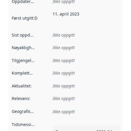
Oppdateringsfrekvens
Ikke oppgitt
:
11. april 2023
Først utgitt
:
Denne datoen sier når dataene i dette datasettet 
Sist oppdatert
:
Ikke oppgitt
Nøyaktighet
:
Ikke oppgitt
Tilgjengelighet
:
Ikke oppgitt
Kompletthet
:
Ikke oppgitt
Aktualitet
:
Ikke oppgitt
Relevans
:
Ikke oppgitt
Geografisk avgrensning
:
Ikke oppgitt
Tidsmessig avgrensning
: