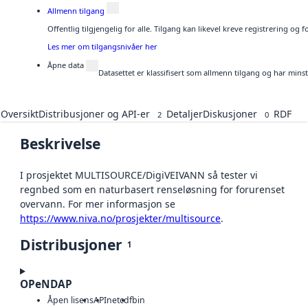
Allmenn tilgang
Offentlig tilgjengelig for alle. Tilgang kan likevel kreve registrering og
Les mer om tilgangsnivåer her
Åpne data
Datasettet er klassifisert som allmenn tilgang og har mins
Oversikt
Distribusjoner og API-er
Detaljer
Diskusjoner
RDF
2
0
Beskrivelse
I prosjektet MULTISOURCE/DigiVEIVANN så tester vi
regnbed som en naturbasert renseløsning for forurenset
overvann. For mer informasjon se
https://www.niva.no/prosjekter/multisource
.
Distribusjoner
1
OPeNDAP
Åpen lisens
API
netcdf
bin