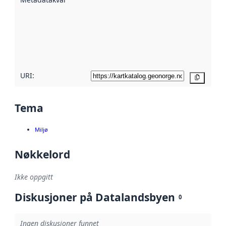
hjelp
avmetadata.
Les mer om
metadatakvalitet
her
URI:
Kopier
Tema
Miljø
Nøkkelord
Ikke oppgitt
Diskusjoner på Datalandsbyen
0
Ingen diskusjoner funnet