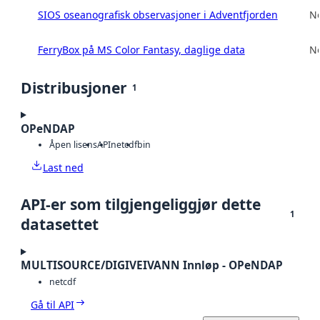
SIOS oseanografisk observasjoner i Adventfjorden
No
FerryBox på MS Color Fantasy, daglige data
No
Distribusjoner
1
OPeNDAP
Åpen lisens
API
netcdf
bin
Last ned
API-er som tilgjengeliggjør dette
1
datasettet
MULTISOURCE/DIGIVEIVANN Innløp - OPeNDAP
netcdf
Gå til API