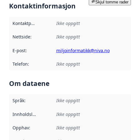
Skjul tomme rader
Kontaktinformasjon
Kontaktpunkt
:
Ikke oppgitt
Nettside
:
Ikke oppgitt
E-post
:
miljoinformatikk@niva.no
Telefon
:
Ikke oppgitt
Om dataene
Språk
:
Ikke oppgitt
Innholdsleverandører
Ikke oppgitt
:
Opphav
:
Ikke oppgitt