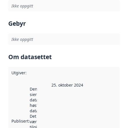
Ikke oppgitt
Gebyr
Ikke oppgitt
Om datasettet
Utgiver
:
25. oktober 2024
Denne datoen
sier når
datasettet ble
høstet av
data.norge.no.
Det kan ha
Publisert
:
vært
tilgjengelig