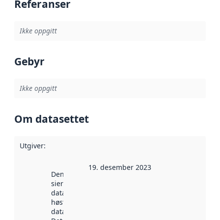
Referanser
Ikke oppgitt
Gebyr
Ikke oppgitt
Om datasettet
Utgiver
:
19. desember 2023
Denne datoen
sier når
datasettet ble
høstet av
data.norge.no.