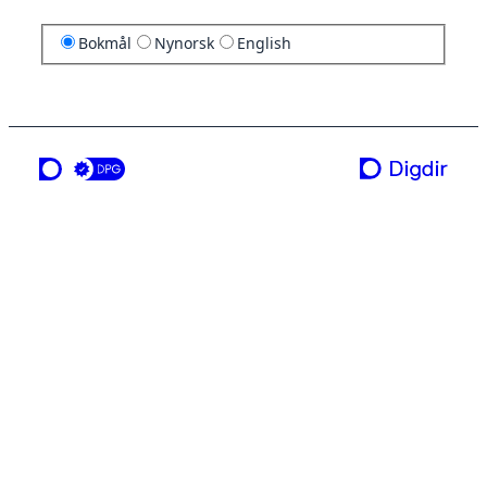
Bokmål
Nynorsk
English
en tjeneste fra