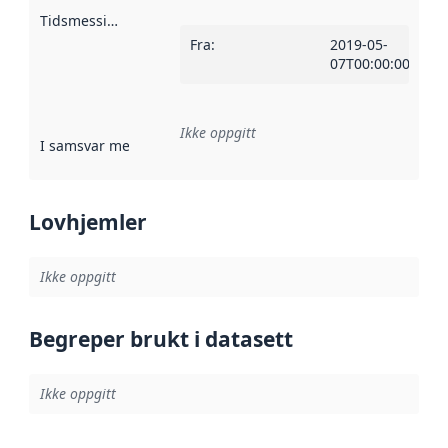
Tidsmessig avgrensning
:
Fra
:
2019-05-
07T00:00:00Z
Ikke oppgitt
I samsvar med
:
Referanse til en implementasjonsregel eller a
Lovhjemler
Ikke oppgitt
Begreper brukt i datasett
Ikke oppgitt