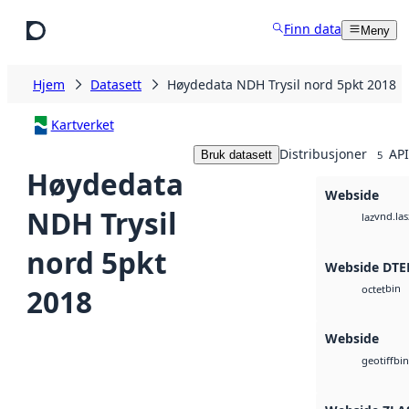
Hopp til hovedinnhold
Finn data
Meny
Hjem
Datasett
Høydedata NDH Trysil nord 5pkt 2018
Kartverket
Distribusjoner
API
Bruk datasett
5
Høydedata
Webside
NDH Trysil
vnd.las
laz
nord 5pkt
Webside DTE
bin
2018
octet
Webside
bin
geotiff