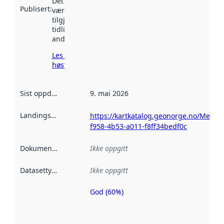
Det kan ha
Publisert
:
vært
tilgjengelig
tidligere
andre steder.
Les mer om
høsting her
Sist oppdatert
:
9. mai 2026
Landingsside
:
https://kartkatalog.geonorge.no/Metad
f958-4b53-a011-f8ff34bedf0c
Dokumentasjon
:
Ikke oppgitt
Datasettype
:
Ikke oppgitt
God (60%)
Metadatakvalitet
er en indikator
på hvor godt