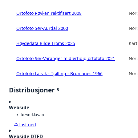
Ortofoto Røyken rektifisert 2008
Norg
Ortofoto Sør-Aurdal 2000
Norg
Høydedata Bilde Troms 2025
Kart
Ortofoto Sør-Varanger midlertidig ortofoto 2021
Norg
Ortofoto Larvik - Tjølling - Brunlanes 1966
Norg
Distribusjoner
5
Webside
laz
vnd.laszip
Last ned
Webside DTED