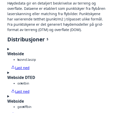
Høydedata gir en detaljert beskrivelse av terreng og
overflate. Dataene er etablert som punktskyer fra flybåren
laserskanning eller matching fra flybilder. Punktskyene
har varierende tetthet (punkt/m2 ) tilpasset ulike formål.
Fra punktskyene er det generert høydemodeller på grid-
format av terreng (DTM) og overflate (DOM).
Distribusjoner
5
Webside
laz
vnd.laszip
Last ned
Webside DTED
octet
bin
Last ned
Webside
geotiff
bin