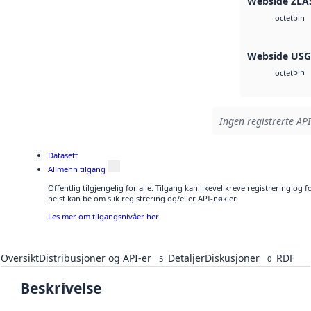
Webside ZLA
bin
octet
Webside US
bin
octet
Ingen registrerte API
Datasett
Allmenn tilgang
Offentlig tilgjengelig for alle. Tilgang kan likevel kreve registrering o
helst kan be om slik registrering og/eller API-nøkler.
Les mer om tilgangsnivåer her
Oversikt
Distribusjoner og API-er
Detaljer
Diskusjoner
RDF
5
0
Beskrivelse