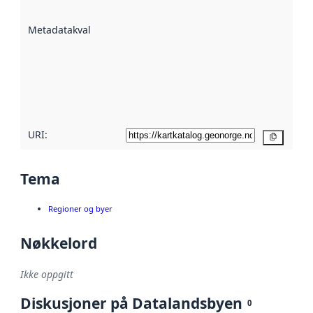
datasettene er
beskrevet ved
Metadatakvalitet
:
hjelp
avmetadata.
Les mer om
metadatakvalitet
her
URI:
Kopier
Tema
Regioner og byer
Nøkkelord
Ikke oppgitt
Diskusjoner på Datalandsbyen
0