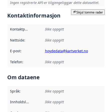
Ingen registrerte API-er tilgjengeliggjør dette datasettet.
Skjul tomme rader
Kontaktinformasjon
Kontaktpunkt
:
Ikke oppgitt
Nettside
:
Ikke oppgitt
E-post
:
hoydedata@kartverket.no
Telefon
:
Ikke oppgitt
Om dataene
Språk
:
Ikke oppgitt
Innholdsleverandører
Ikke oppgitt
: