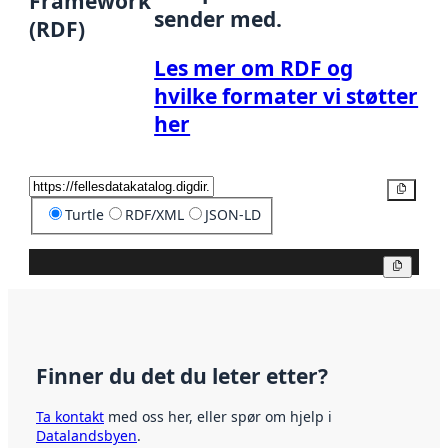
Framework
sender med.
(RDF)
Les mer om RDF og
hvilke formater vi støtter
her
Kopier
Turtle
RDF/XML
JSON-LD
Kopier
Finner du det du leter etter?
Ta kontakt
med oss her, eller spør om hjelp i
Datalandsbyen
.