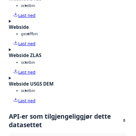
octet
bin
Last ned
Webside
geotiff
bin
Last ned
Webside ZLAS
octet
bin
Last ned
Webside USGS DEM
octet
bin
Last ned
API-er som tilgjengeliggjør dette
0
datasettet