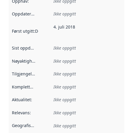
Opphav
:
Ikke oppgitt
Oppdateringsfrekvens
Ikke oppgitt
:
4. juli 2018
Først utgitt
:
Denne datoen sier når dataene i dette datasettet 
Sist oppdatert
:
Ikke oppgitt
Nøyaktighet
:
Ikke oppgitt
Tilgjengelighet
:
Ikke oppgitt
Kompletthet
:
Ikke oppgitt
Aktualitet
:
Ikke oppgitt
Relevans
:
Ikke oppgitt
Geografisk avgrensning
:
Ikke oppgitt