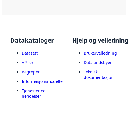
Datakataloger
Hjelp og veilednin
Datasett
Brukerveiledning
API-er
Datalandsbyen
Begreper
Teknisk
dokumentasjon
Informasjonsmodeller
Tjenester og
hendelser