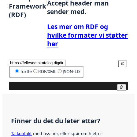
Accept header man
Framework
sender med.
(RDF)
Les mer om RDF og
hvilke formater vi støtter
her
Kopier
Turtle
RDF/XML
JSON-LD
Kopier
Finner du det du leter etter?
Ta kontakt
med oss her, eller spør om hjelp i