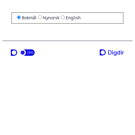
Bokmål
Nynorsk
English
en tjeneste fra