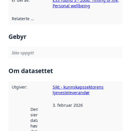
Er del av
:
ESS round 3 - 2006. Timing of life,
Personal wellbeing
Relaterte ressurser
:
Gebyr
Ikke oppgitt
Om datasettet
Utgiver
:
Sikt - kunnskapssektorens
tjenesteleverandør
3. februar 2026
Denne datoen
sier når
datasettet ble
høstet av