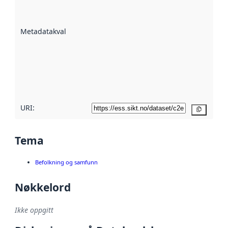
på hvor godt
datasettene er
beskrevet ved
Metadatakvalitet
:
hjelp
avmetadata.
Les mer om
metadatakvalitet
her
URI:
Kopier
Tema
Befolkning og samfunn
Nøkkelord
Ikke oppgitt