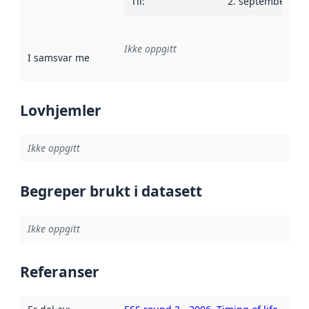
Til
:
2. september 200
Ikke oppgitt
I samsvar med
:
Referanse til en implementasjonsregel eller a
Lovhjemler
Ikke oppgitt
Begreper brukt i datasett
Ikke oppgitt
Referanser