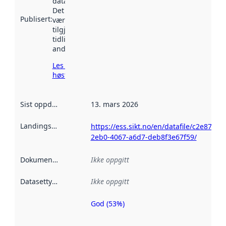
data.norge.no.
Det kan ha
Publisert
:
vært
tilgjengelig
tidligere
andre steder.
Les mer om
høsting her
Sist oppdatert
:
13. mars 2026
Landingsside
:
https://ess.sikt.no/en/datafile/c2e8746f-
2eb0-4067-a6d7-deb8f3e67f59/
Dokumentasjon
:
Ikke oppgitt
Datasettype
:
Ikke oppgitt
God (53%)
Metadatakvalitet
er en indikator