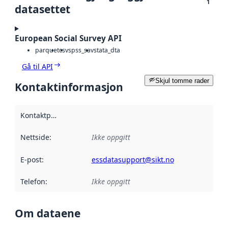
1
datasettet
European Social Survey API
parquet
csv
spss_sav
stata_dta
Gå til API
Skjul tomme rader
Kontaktinformasjon
Kontaktpunkt
:
Nettside
:
Ikke oppgitt
E-post
:
essdatasupport@sikt.no
Telefon
:
Ikke oppgitt
Om dataene