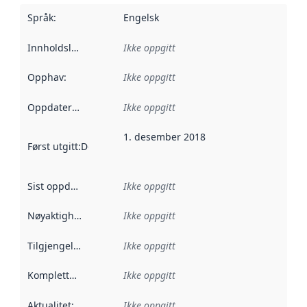
Språk
:
Engelsk
Innholdsleverandører
Ikke oppgitt
:
Opphav
:
Ikke oppgitt
Oppdateringsfrekvens
Ikke oppgitt
:
1. desember 2018
Først utgitt
:
Denne datoen sier når dataene i dette datasettet 
Sist oppdatert
:
Ikke oppgitt
Nøyaktighet
:
Ikke oppgitt
Tilgjengelighet
:
Ikke oppgitt
Kompletthet
:
Ikke oppgitt
Aktualitet
:
Ikke oppgitt