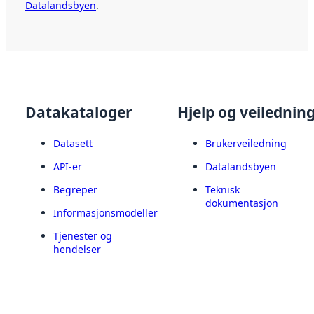
Datalandsbyen
.
Datakataloger
Hjelp og veilednin
Datasett
Brukerveiledning
API-er
Datalandsbyen
Begreper
Teknisk
dokumentasjon
Informasjonsmodeller
Tjenester og
hendelser