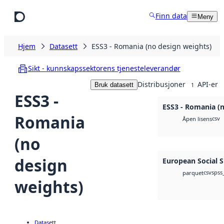
Hopp til hovedinnhold
Finn data
Meny
Hjem
Datasett
ESS3 - Romania (no design weights)
Sikt - kunnskapssektorens tjenesteleverandør
Distribusjoner
API-er
Bruk datasett
1
ESS3 -
ESS3 - Romania (
Romania
csv
Åpen lisens
(no
design
European Social 
csv
spss
parquet
weights)
Datasett