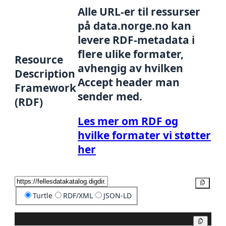
Alle URL-er til ressurser
på data.norge.no kan
levere RDF-metadata i
flere ulike formater,
Resource
avhengig av hvilken
Description
Accept header man
Framework
sender med.
(RDF)
Les mer om RDF og
hvilke formater vi støtter
her
Kopier
Turtle
RDF/XML
JSON-LD
Kopier