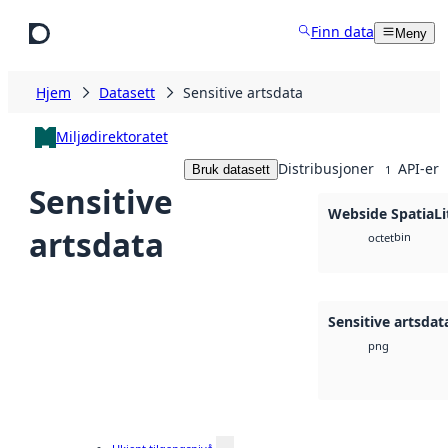
Hopp til hovedinnhold
Finn data
Meny
Hjem
Datasett
Sensitive artsdata
Miljødirektoratet
Distribusjoner
API-er
Bruk datasett
1
Sensitive
Webside SpatiaLi
artsdata
bin
octet
Sensitive artsda
png