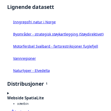
Lignende datasett
Inngrepsfri natur i Norge
Byområder - strategisk støykartlegging (Støydirektivet)
Motorferdsel Svalbard - fartsrestriksjoner fuglefjell
Vannregioner
Naturtyper - Elvedelta
Distribusjoner
1
Webside SpatiaLite
octet
bin