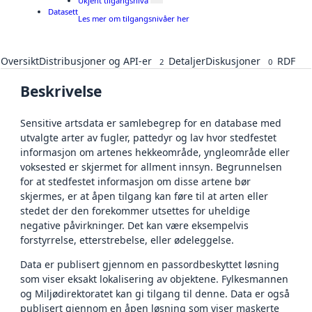
Ukjent tilgangsnivå
Datasett
Les mer om tilgangsnivåer her
Oversikt
Distribusjoner og API-er
Detaljer
Diskusjoner
RDF
2
0
Beskrivelse
Sensitive artsdata er samlebegrep for en database med
utvalgte arter av fugler, pattedyr og lav hvor stedfestet
informasjon om artenes hekkeområde, yngleområde eller
voksested er skjermet for allment innsyn. Begrunnelsen
for at stedfestet informasjon om disse artene bør
skjermes, er at åpen tilgang kan føre til at arten eller
stedet der den forekommer utsettes for uheldige
negative påvirkninger. Det kan være eksempelvis
forstyrrelse, etterstrebelse, eller ødeleggelse.
Data er publisert gjennom en passordbeskyttet løsning
som viser eksakt lokalisering av objektene. Fylkesmannen
og Miljødirektoratet kan gi tilgang til denne. Data er også
publisert gjennom en åpen løsning som viser maskerte