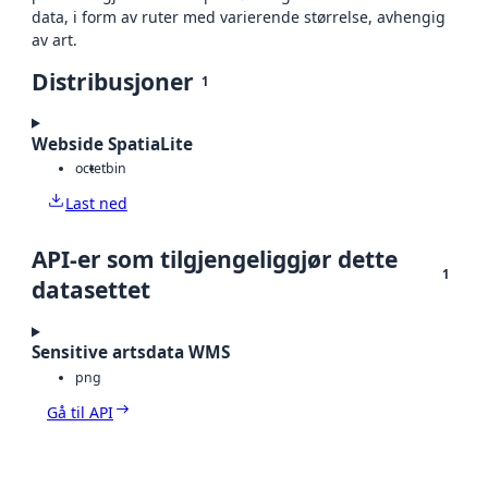
data, i form av ruter med varierende størrelse, avhengig
av art.
Distribusjoner
1
Webside SpatiaLite
octet
bin
Last ned
API-er som tilgjengeliggjør dette
1
datasettet
Sensitive artsdata WMS
png
Gå til API