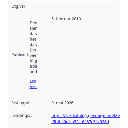
Utgiver
:
5. februar 2019
Denne datoen
sier når
datasettet ble
høstet av
data.norge.no.
Det kan ha
Publisert
:
vært
tilgjengelig
tidligere
andre steder.
Les mer om
høsting her
Sist oppdatert
:
9. mai 2026
Landingsside
:
https://kartkatalog.geonorge.no/Metad
f5b6-40df-b52c-6437c34c928d