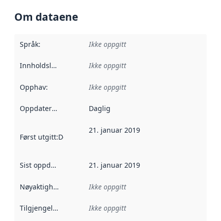
Om dataene
Språk
:
Ikke oppgitt
Innholdsleverandører
Ikke oppgitt
:
Opphav
:
Ikke oppgitt
Oppdateringsfrekvens
Daglig
:
21. januar 2019
Først utgitt
:
Denne datoen sier når dataene i dette datasettet 
Sist oppdatert
:
21. januar 2019
Nøyaktighet
:
Ikke oppgitt
Tilgjengelighet
:
Ikke oppgitt