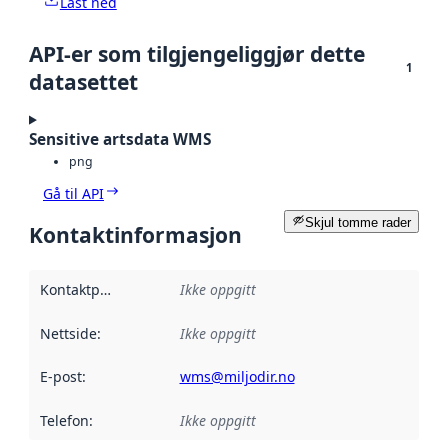
Last ned
API-er som tilgjengeliggjør dette
1
datasettet
Sensitive artsdata WMS
png
Gå til API
Skjul tomme rader
Kontaktinformasjon
Kontaktpunkt
:
Ikke oppgitt
Nettside
:
Ikke oppgitt
E-post
:
wms@miljodir.no
Telefon
:
Ikke oppgitt