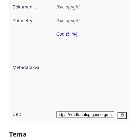
Dokumentasjon
:
Ikke oppgitt
Datasettype
:
Ikke oppgitt
God (51%)
Metadatakvalitet
er en indikator
på hvor godt
datasettene er
beskrevet ved
Metadatakvalitet
:
hjelp
avmetadata.
Les mer om
metadatakvalitet
her
URI:
Kopier
Tema