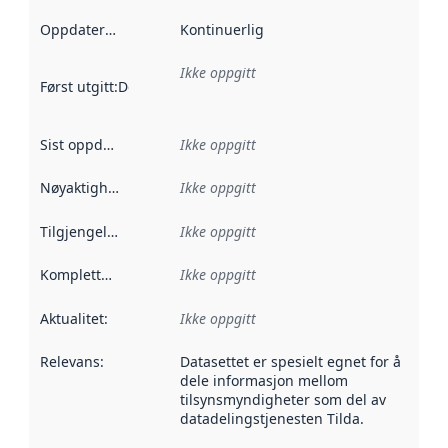
Oppdateringsfrekvens
Kontinuerlig
:
Ikke oppgitt
Først utgitt
:
Denne datoen sier når dataene i dette datasettet 
Sist oppdatert
:
Ikke oppgitt
Nøyaktighet
:
Ikke oppgitt
Tilgjengelighet
:
Ikke oppgitt
Kompletthet
:
Ikke oppgitt
Aktualitet
:
Ikke oppgitt
Relevans
:
Datasettet er spesielt egnet for å
dele informasjon mellom
tilsynsmyndigheter som del av
datadelingstjenesten Tilda.