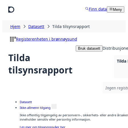
Hopp til hovedinnhold
Finn data
Meny
Hjem
Datasett
Tilda tilsynsrapport
Registerenheten i brønnøysund
Distribusjone
Bruk datasett
Tilda
Tilda
tilsynsrapport
Ingen registr
Datasett
Ikke-allmenn tilgang
Ikke offentlig tilgjengelig av personvern-, sikkerhets- eller andre årsa
inneholder sensitiv eller personlig informasjon.
Les mer om tilgangsnivåer her