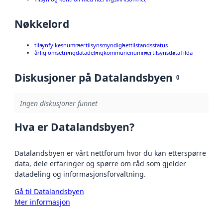
Nøkkelord
tilsyn
fylkesnummer
tilsynsmyndighet
tilstandsstatus
årlig omsetning
datadeling
kommunenummer
tilsynsdata
Tilda
Diskusjoner på Datalandsbyen
0
Ingen diskusjoner funnet
Hva er Datalandsbyen?
Datalandsbyen er vårt nettforum hvor du kan etterspørre
data, dele erfaringer og spørre om råd som gjelder
datadeling og informasjonsforvaltning.
Gå til Datalandsbyen
Mer informasjon