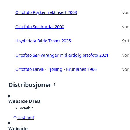
Ortofoto Røyken rektifisert 2008
Norg
Ortofoto Sør-Aurdal 2000
Norg
Høydedata Bilde Troms 2025
Kart
Ortofoto Sør-Varanger midlertidig ortofoto 2021
Norg
Ortofoto Larvik - Tjølling - Brunlanes 1966
Norg
Distribusjoner
5
Webside DTED
octet
bin
Last ned
Webside