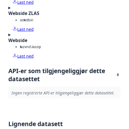
Last ned
Webside ZLAS
octet
bin
Last ned
Webside
laz
vnd.laszip
Last ned
API-er som tilgjengeliggjør dette
0
datasettet
Ingen registrerte API-er tilgjengeliggjør dette datasettet.
Lignende datasett