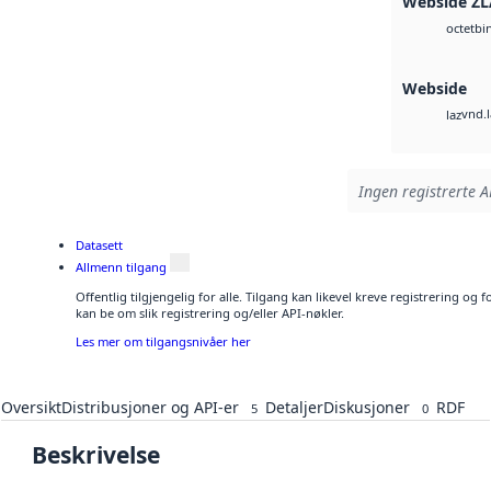
Webside ZL
bi
octet
Webside
vnd.l
laz
Ingen registrerte A
Datasett
Allmenn tilgang
Offentlig tilgjengelig for alle. Tilgang kan likevel kreve registrering o
kan be om slik registrering og/eller API-nøkler.
Les mer om tilgangsnivåer her
Oversikt
Distribusjoner og API-er
Detaljer
Diskusjoner
RDF
5
0
Beskrivelse