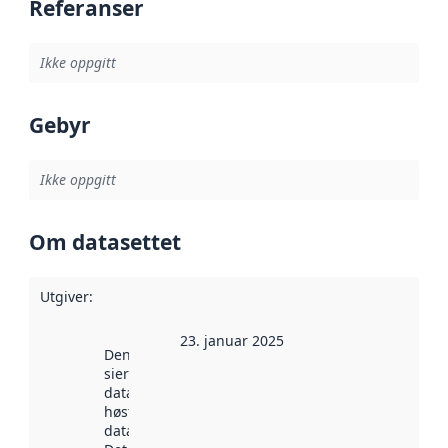
Referanser
Ikke oppgitt
Gebyr
Ikke oppgitt
Om datasettet
Utgiver
:
23. januar 2025
Denne datoen
sier når
datasettet ble
høstet av
data.norge.no.