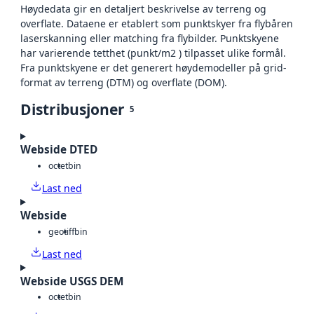
Høydedata gir en detaljert beskrivelse av terreng og
overflate. Dataene er etablert som punktskyer fra flybåren
laserskanning eller matching fra flybilder. Punktskyene
har varierende tetthet (punkt/m2 ) tilpasset ulike formål.
Fra punktskyene er det generert høydemodeller på grid-
format av terreng (DTM) og overflate (DOM).
Distribusjoner
5
Webside DTED
octet
bin
Last ned
Webside
geotiff
bin
Last ned
Webside USGS DEM
octet
bin