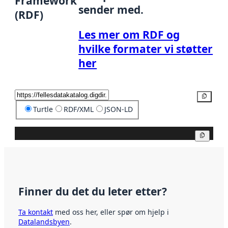
Framework
sender med.
(RDF)
Les mer om RDF og
hvilke formater vi støtter
her
Kopier
Turtle
RDF/XML
JSON-LD
Kopier
Finner du det du leter etter?
Ta kontakt
med oss her, eller spør om hjelp i
Datalandsbyen
.