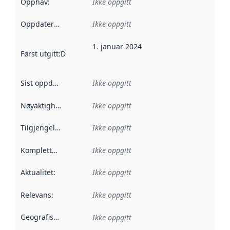
Opphav
:
Ikke oppgitt
Oppdateringsfrekvens
Ikke oppgitt
:
1. januar 2024
Først utgitt
:
Denne datoen sier når dataene i dette datasettet 
Sist oppdatert
:
Ikke oppgitt
Nøyaktighet
:
Ikke oppgitt
Tilgjengelighet
:
Ikke oppgitt
Kompletthet
:
Ikke oppgitt
Aktualitet
:
Ikke oppgitt
Relevans
:
Ikke oppgitt
Geografisk avgrensning
:
Ikke oppgitt