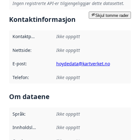
Ingen registrerte API-er tilgjengeliggjør dette datasettet.
Skjul tomme rader
Kontaktinformasjon
Kontaktpunkt
:
Ikke oppgitt
Nettside
:
Ikke oppgitt
E-post
:
hoydedata@kartverket.no
Telefon
:
Ikke oppgitt
Om dataene
Språk
:
Ikke oppgitt
Innholdsleverandører
Ikke oppgitt
: