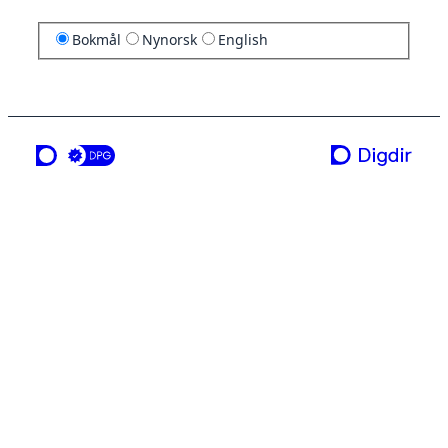
Bokmål
Nynorsk
English
en tjeneste fra