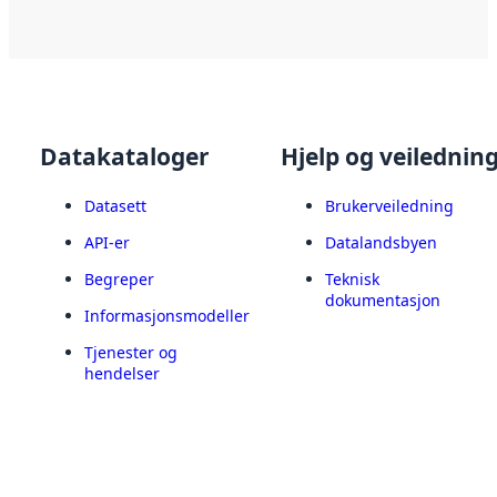
Datakataloger
Hjelp og veilednin
Datasett
Brukerveiledning
API-er
Datalandsbyen
Begreper
Teknisk
dokumentasjon
Informasjonsmodeller
Tjenester og
hendelser