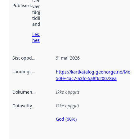
Det kan ha
Publisert
:
vært
tilgjengelig
tidligere
andre steder.
Les mer om
høsting her
Sist oppdatert
:
9. mai 2026
Landingsside
:
https://kartkatalog.geonorge.no/Metad
50fe-4ac7-a3fc-5a8f620078ea
Dokumentasjon
:
Ikke oppgitt
Datasettype
:
Ikke oppgitt
God (60%)
Metadatakvalitet
er en indikator
på hvor godt