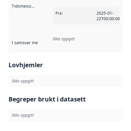
Tidsmessig avgrensning
:
Fra
:
2025-01-
22T00:00:00Z
Ikke oppgitt
I samsvar med
:
Referanse til en implementasjonsregel eller a
Lovhjemler
Ikke oppgitt
Begreper brukt i datasett
Ikke oppgitt