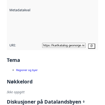
datasettene er
beskrevet ved
Metadatakvalitet
:
hjelp
avmetadata.
Les mer om
metadatakvalitet
her
URI:
Kopier
Tema
Regioner og byer
Nøkkelord
Ikke oppgitt
Diskusjoner på Datalandsbyen
0