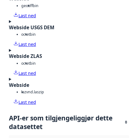
geotiff
bin
Last ned
Webside USGS DEM
octet
bin
Last ned
Webside ZLAS
octet
bin
Last ned
Webside
laz
vnd.laszip
Last ned
API-er som tilgjengeliggjør dette
0
datasettet