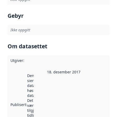
Gebyr
Ikke oppgitt
Om datasettet
Utgiver
:
18. desember 2017
Denne datoen
sier når
datasettet ble
høstet av
data.norge.no.
Det kan ha
Publisert
:
vært
tilgjengelig
tidligere