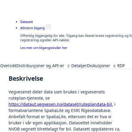
Datasett
Allmenn tilgang
Offentlig tilgjengelig for alle. Tilgang kan likevel kreve registrering o
registrering og/eller API-nøkler.
Les mer om tilgangsnivåer her
Oversikt
Distribusjoner og API-er
Detaljer
Diskusjoner
RDF
3
0
Beskrivelse
Vegvesenet deler data som brukes i vegvesenets
ruteplan-tjeneste, se
https://dataut.vegvesen.no/dataset/ruteplandata-bil
, i
formatvariantene SpatiaLite og ESRI filgeodatabase.
Anbefalt format er SpatiaLite, ettersom det er hva vi
bruker i vår egen applikasjon. Datasettet inneholder
NVDB vegnett tilrettelagt for bil. Datasett oppdateres ca.