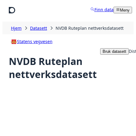
Hopp til hovedinnhold
Finn data
Meny
Hjem
Datasett
NVDB Ruteplan nettverksdatasett
Statens vegvesen
Dis
Bruk datasett
NVDB Ruteplan
nettverksdatasett