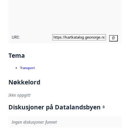
Les mer om
metadatakvalitet
her
URI:
Kopier
Tema
Transport
Nøkkelord
Ikke oppgitt
Diskusjoner på Datalandsbyen
0
Ingen diskusjoner funnet