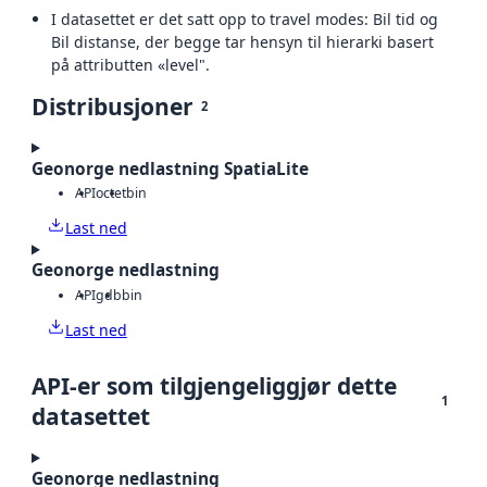
I datasettet er det satt opp to travel modes: Bil tid og
Bil distanse, der begge tar hensyn til hierarki basert
på attributten «level".
Distribusjoner
2
Geonorge nedlastning SpatiaLite
API
octet
bin
Last ned
Geonorge nedlastning
API
gdb
bin
Last ned
API-er som tilgjengeliggjør dette
1
datasettet
Geonorge nedlastning