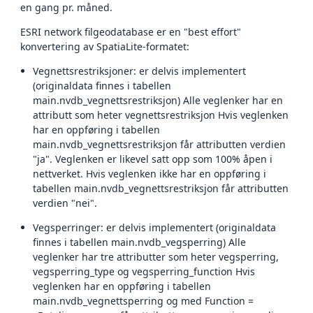
en gang pr. måned.
ESRI network filgeodatabase er en "best effort"
konvertering av SpatiaLite-formatet:
Vegnettsrestriksjoner: er delvis implementert
(originaldata finnes i tabellen
main.nvdb_vegnettsrestriksjon) Alle veglenker har en
attributt som heter vegnettsrestriksjon Hvis veglenken
har en oppføring i tabellen
main.nvdb_vegnettsrestriksjon får attributten verdien
"ja". Veglenken er likevel satt opp som 100% åpen i
nettverket. Hvis veglenken ikke har en oppføring i
tabellen main.nvdb_vegnettsrestriksjon får attributten
verdien "nei".
Vegsperringer: er delvis implementert (originaldata
finnes i tabellen main.nvdb_vegsperring) Alle
veglenker har tre attributter som heter vegsperring,
vegsperring_type og vegsperring_function Hvis
veglenken har en oppføring i tabellen
main.nvdb_vegnettsperring og med Function =