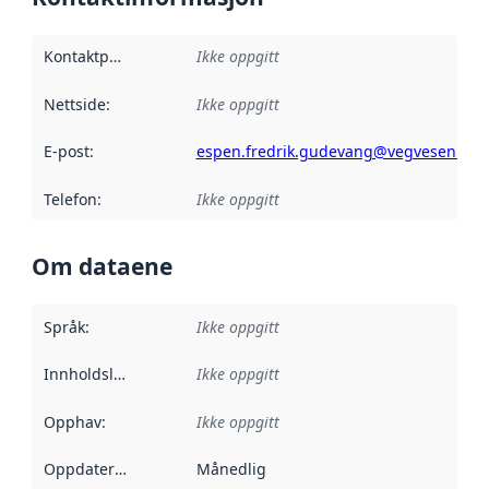
Kontaktpunkt
:
Ikke oppgitt
Nettside
:
Ikke oppgitt
E-post
:
espen.fredrik.gudevang@vegvesen.no
Telefon
:
Ikke oppgitt
Om dataene
Språk
:
Ikke oppgitt
Innholdsleverandører
Ikke oppgitt
:
Opphav
:
Ikke oppgitt
Oppdateringsfrekvens
Månedlig
: