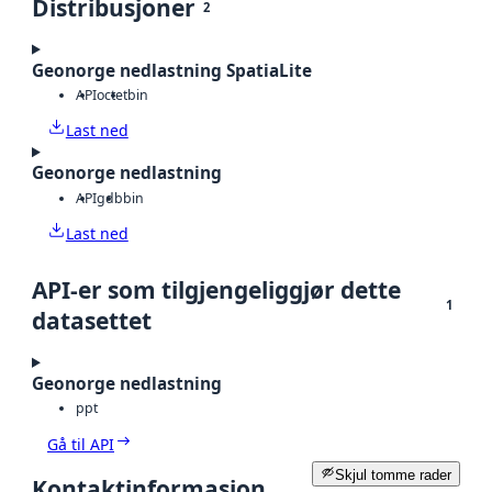
Distribusjoner
2
Geonorge nedlastning SpatiaLite
API
octet
bin
Last ned
Geonorge nedlastning
API
gdb
bin
Last ned
API-er som tilgjengeliggjør dette
1
datasettet
Geonorge nedlastning
ppt
Gå til API
Skjul tomme rader
Kontaktinformasjon