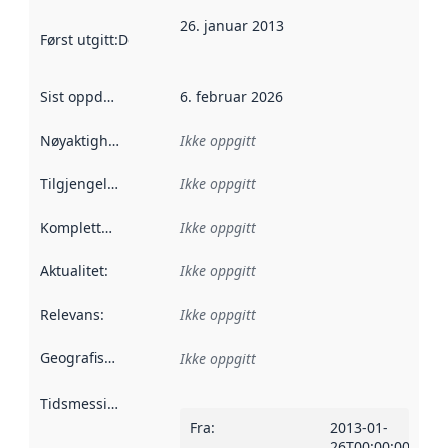
26. januar 2013
Først utgitt
:
Denne datoen sier når dataene i dette datasettet 
Sist oppdatert
:
6. februar 2026
Nøyaktighet
:
Ikke oppgitt
Tilgjengelighet
:
Ikke oppgitt
Kompletthet
:
Ikke oppgitt
Aktualitet
:
Ikke oppgitt
Relevans
:
Ikke oppgitt
Geografisk avgrensning
:
Ikke oppgitt
Tidsmessig avgrensning
:
Fra
:
2013-01-
26T00:00:00Z