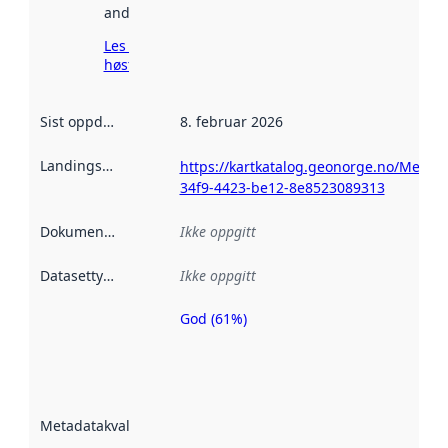
andre steder.
Les mer om
høsting her
Sist oppdatert
:
8. februar 2026
Landingsside
:
https://kartkatalog.geonorge.no/Metad
34f9-4423-be12-8e8523089313
Dokumentasjon
:
Ikke oppgitt
Datasettype
:
Ikke oppgitt
God (61%)
Metadatakvalitet
er en indikator
på hvor godt
datasettene er
beskrevet ved
Metadatakvalitet
:
hjelp
avmetadata.