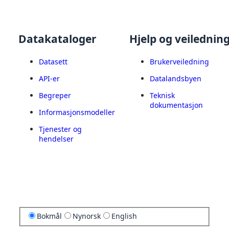
Datakataloger
Hjelp og veilednin
Datasett
Brukerveiledning
API-er
Datalandsbyen
Begreper
Teknisk
dokumentasjon
Informasjonsmodeller
Tjenester og
hendelser
Bokmål
Nynorsk
English