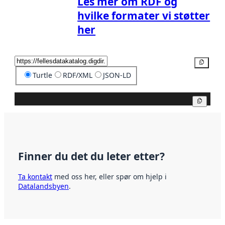
Les mer om RDF og
hvilke formater vi støtter
her
Kopier
Turtle
RDF/XML
JSON-LD
Kopier
Finner du det du leter etter?
Ta kontakt
med oss her, eller spør om hjelp i
Datalandsbyen
.