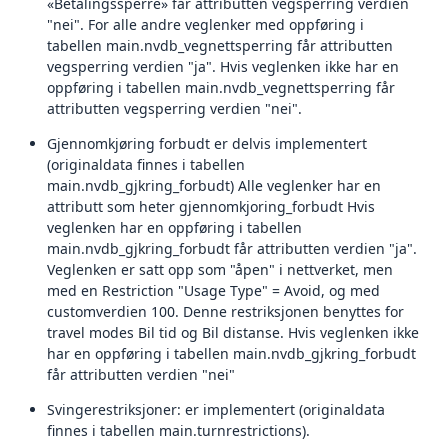
«Betalingssperre» får attributten vegsperring verdien
"nei". For alle andre veglenker med oppføring i
tabellen main.nvdb_vegnettsperring får attributten
vegsperring verdien "ja". Hvis veglenken ikke har en
oppføring i tabellen main.nvdb_vegnettsperring får
attributten vegsperring verdien "nei".
Gjennomkjøring forbudt er delvis implementert
(originaldata finnes i tabellen
main.nvdb_gjkring_forbudt) Alle veglenker har en
attributt som heter gjennomkjoring_forbudt Hvis
veglenken har en oppføring i tabellen
main.nvdb_gjkring_forbudt får attributten verdien "ja".
Veglenken er satt opp som "åpen" i nettverket, men
med en Restriction "Usage Type" = Avoid, og med
customverdien 100. Denne restriksjonen benyttes for
travel modes Bil tid og Bil distanse. Hvis veglenken ikke
har en oppføring i tabellen main.nvdb_gjkring_forbudt
får attributten verdien "nei"
Svingerestriksjoner: er implementert (originaldata
finnes i tabellen main.turnrestrictions).