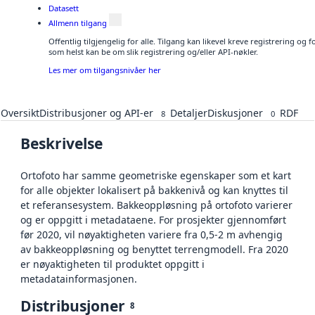
Datasett
Allmenn tilgang
Offentlig tilgjengelig for alle. Tilgang kan likevel kreve registrering og
som helst kan be om slik registrering og/eller API-nøkler.
Les mer om tilgangsnivåer her
Oversikt
Distribusjoner og API-er
Detaljer
Diskusjoner
RDF
8
0
Beskrivelse
Ortofoto har samme geometriske egenskaper som et kart
for alle objekter lokalisert på bakkenivå og kan knyttes til
et referansesystem. Bakkeoppløsning på ortofoto varierer
og er oppgitt i metadataene. For prosjekter gjennomført
før 2020, vil nøyaktigheten variere fra 0,5-2 m avhengig
av bakkeoppløsning og benyttet terrengmodell. Fra 2020
er nøyaktigheten til produktet oppgitt i
metadatainformasjonen.
Distribusjoner
8