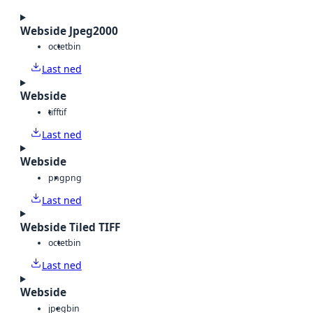
Webside Jpeg2000
octet
bin
Last ned
Webside
tiff
tif
Last ned
Webside
png
png
Last ned
Webside Tiled TIFF
octet
bin
Last ned
Webside
jpeg
bin