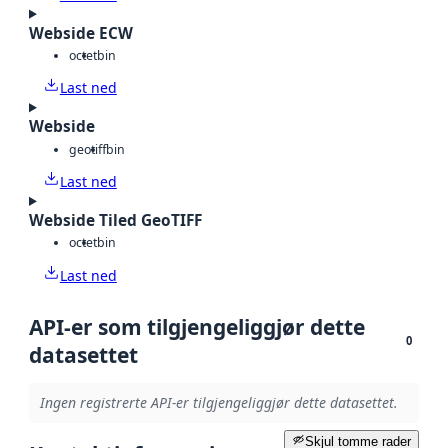
Webside ECW
octet
bin
Last ned
Webside
geotiff
bin
Last ned
Webside Tiled GeoTIFF
octet
bin
Last ned
API-er som tilgjengeliggjør dette
0
datasettet
Ingen registrerte API-er tilgjengeliggjør dette datasettet.
Skjul tomme rader