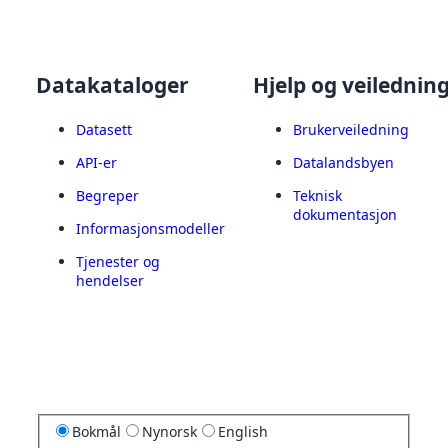
Datakataloger
Hjelp og veilednin
Datasett
Brukerveiledning
API-er
Datalandsbyen
Begreper
Teknisk
dokumentasjon
Informasjonsmodeller
Tjenester og
hendelser
Bokmål
Nynorsk
English