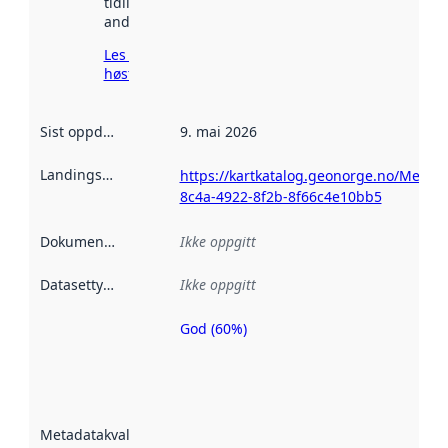
tidligere
andre steder.
Les mer om
høsting her
Sist oppdatert
:
9. mai 2026
Landingsside
:
https://kartkatalog.geonorge.no/Metad
8c4a-4922-8f2b-8f66c4e10bb5
Dokumentasjon
:
Ikke oppgitt
Datasettype
:
Ikke oppgitt
God (60%)
Metadatakvalitet
er en indikator
på hvor godt
datasettene er
beskrevet ved
Metadatakvalitet
:
hjelp