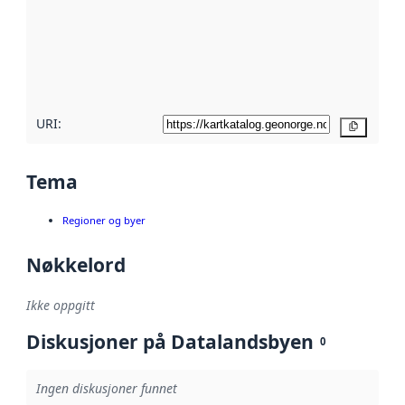
avmetadata.
Les mer om
metadatakvalitet
her
URI:
Kopier
Tema
Regioner og byer
Nøkkelord
Ikke oppgitt
Diskusjoner på Datalandsbyen
0
Ingen diskusjoner funnet