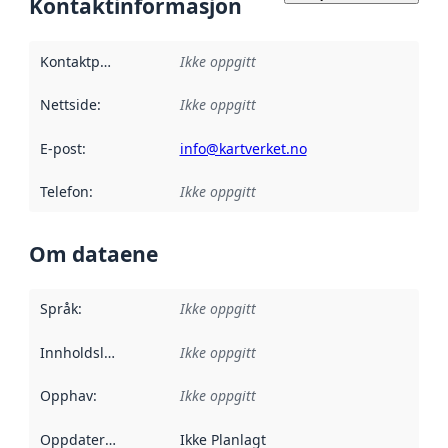
Kontaktinformasjon
Kontaktpunkt
:
Ikke oppgitt
Nettside
:
Ikke oppgitt
E-post
:
info@kartverket.no
Telefon
:
Ikke oppgitt
Om dataene
Språk
:
Ikke oppgitt
Innholdsleverandører
Ikke oppgitt
:
Opphav
:
Ikke oppgitt
Oppdateringsfrekvens
Ikke Planlagt
: