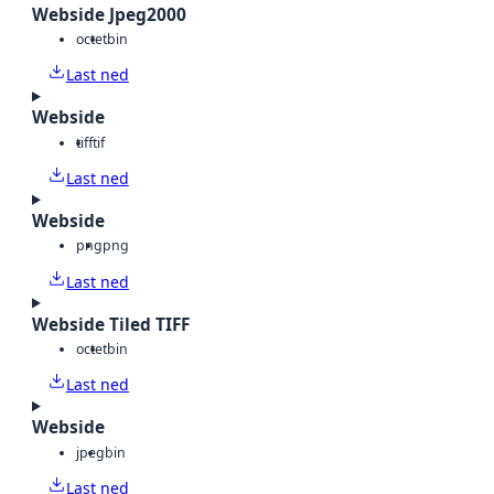
Webside Jpeg2000
octet
bin
Last ned
Webside
tiff
tif
Last ned
Webside
png
png
Last ned
Webside Tiled TIFF
octet
bin
Last ned
Webside
jpeg
bin
Last ned