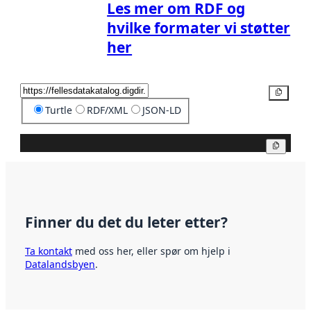
Les mer om RDF og
hvilke formater vi støtter
her
Kopier
Turtle
RDF/XML
JSON-LD
Kopier
Finner du det du leter etter?
Ta kontakt
med oss her, eller spør om hjelp i
Datalandsbyen
.