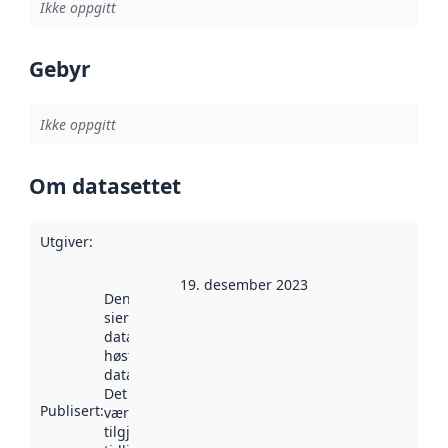
Ikke oppgitt
Gebyr
Ikke oppgitt
Om datasettet
Utgiver
:
19. desember 2023
Denne datoen
sier når
datasettet ble
høstet av
data.norge.no.
Det kan ha
Publisert
:
vært
tilgjengelig