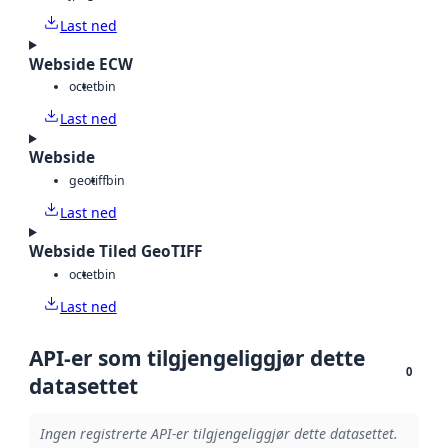
Last ned
Webside ECW
octet
bin
Last ned
Webside
geotiff
bin
Last ned
Webside Tiled GeoTIFF
octet
bin
Last ned
API-er som tilgjengeliggjør dette
0
datasettet
Ingen registrerte API-er tilgjengeliggjør dette datasettet.