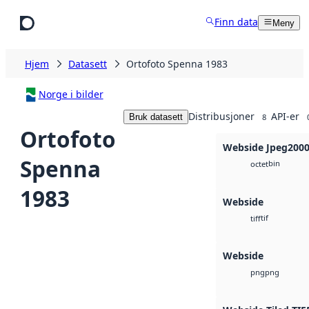
Hopp til hovedinnhold
Finn data
Meny
Hjem
Datasett
Ortofoto Spenna 1983
Norge i bilder
Distribusjoner
API-er
Bruk datasett
8
Ortofoto
Webside Jpeg200
Spenna
bin
octet
1983
Webside
tif
tiff
Webside
png
png