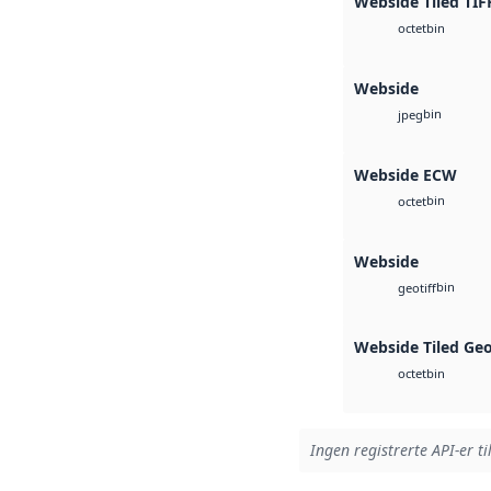
Webside Tiled TIF
bin
octet
Webside
bin
jpeg
Webside ECW
bin
octet
Webside
bin
geotiff
Webside Tiled Ge
bin
octet
Ingen registrerte API-er ti