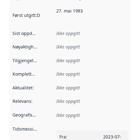
27. mai 1983
Først utgitt
:
Denne datoen sier når dataene i dette datasettet 
Sist oppdatert
:
Ikke oppgitt
Nøyaktighet
:
Ikke oppgitt
Tilgjengelighet
:
Ikke oppgitt
Kompletthet
:
Ikke oppgitt
Aktualitet
:
Ikke oppgitt
Relevans
:
Ikke oppgitt
Geografisk avgrensning
:
Ikke oppgitt
Tidsmessig avgrensning
:
Fra
:
2023-07-