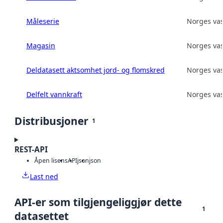
Måleserie
Norges vas
Magasin
Norges vas
Deldatasett aktsomhet jord- og flomskred
Norges vas
Delfelt vannkraft
Norges vas
Distribusjoner
1
REST-API
Åpen lisens
API
json
json
Last ned
API-er som tilgjengeliggjør dette
1
datasettet