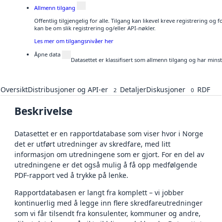
Allmenn tilgang
Offentlig tilgjengelig for alle. Tilgang kan likevel kreve registrering o
kan be om slik registrering og/eller API-nøkler.
Les mer om tilgangsnivåer her
Åpne data
Datasettet er klassifisert som allmenn tilgang og har mins
Oversikt
Distribusjoner og API-er
Detaljer
Diskusjoner
RDF
2
0
Beskrivelse
Datasettet er en rapportdatabase som viser hvor i Norge
det er utført utredninger av skredfare, med litt
informasjon om utredningene som er gjort. For en del av
utredningene er det også mulig å få opp medfølgende
PDF-rapport ved å trykke på lenke.
Rapportdatabasen er langt fra komplett – vi jobber
kontinuerlig med å legge inn flere skredfareutredninger
som vi får tilsendt fra konsulenter, kommuner og andre,