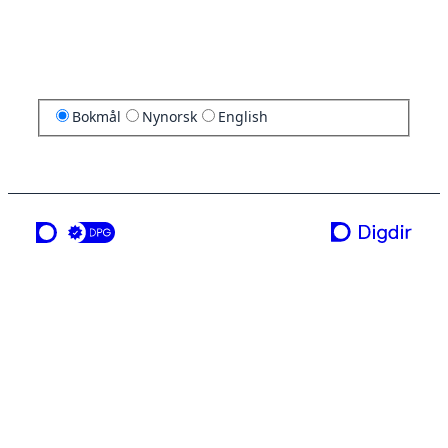
Bokmål
Nynorsk
English
en tjeneste fra