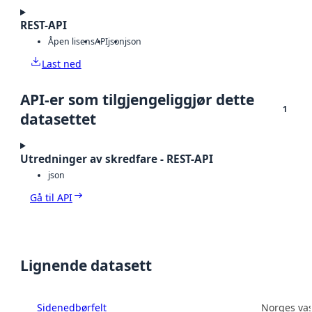
REST-API
Åpen lisens
API
json
json
Last ned
API-er som tilgjengeliggjør dette
1
datasettet
Utredninger av skredfare - REST-API
json
Gå til API
Lignende datasett
Sidenedbørfelt
Norges vas