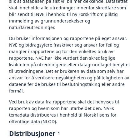
slik at databasen på sikt vil bli mer dekkende. Datasettet
skal inneholde alle utredninger innenfor skredfare som
blir sendt til NVE i henhold til ny Forskrift om pliktig
innmelding av grunnundersøkelser og
naturfareutredninger.
Du bruker informasjonen og rapportene på eget ansvar.
NVE og bidragsytere fraskriver seg ansvar for feil og
mangler i rapportene og for den enkeltes bruk av
rapportene. NVE har ikke vurdert den skredfaglige
kvaliteten på utredningene eller datagrunnlaget benyttet
til utredningene. Det er brukeren av data som selv har
ansvar for å verifisere nøyaktigheten og påliteligheten av
dataene før de brukes til beslutningstaking eller andre
formål.
Ved bruk av data fra rapportene skal det henvises til
rapporten og hvem som har utarbeidet den. NVEs
temadata distribueres i henhold til Norsk lisens for
offentlige data (NLOD).
Distribusjoner
1