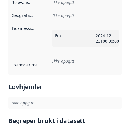
Relevans
:
Ikke oppgitt
Geografisk avgrensning
:
Ikke oppgitt
Tidsmessig avgrensning
:
Fra
:
2024-12-
23T00:00:00Z
Ikke oppgitt
I samsvar med
:
Referanse til en implementasjonsregel eller a
Lovhjemler
Ikke oppgitt
Begreper brukt i datasett