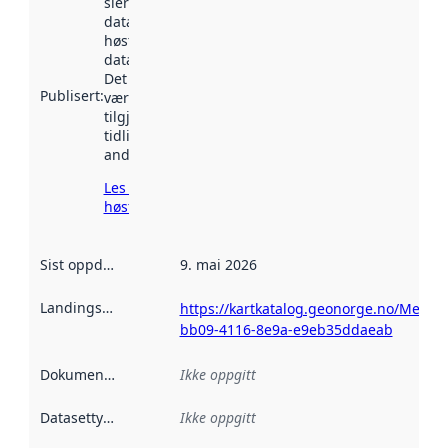
sier når
datasettet ble
høstet av
data.norge.no.
Det kan ha
Publisert
:
vært
tilgjengelig
tidligere
andre steder.
Les mer om
høsting her
Sist oppdatert
:
9. mai 2026
Landingsside
:
https://kartkatalog.geonorge.no/Metad
bb09-4116-8e9a-e9eb35ddaeab
Dokumentasjon
:
Ikke oppgitt
Datasettype
:
Ikke oppgitt