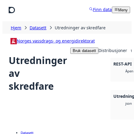
Hopp til hovedinnhold
Finn data
Meny
Hjem
Datasett
Utredninger av skredfare
Norges vassdrags- og energidirektorat
Distribusjoner
Bruk datasett
1
Utredninger
REST-API
av
Åpen 
skredfare
Utredning
json
Datasett