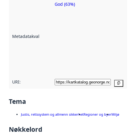
God (63%)
Metadatakvalitet
er en indikator
på hvor godt
datasettene er
beskrevet ved
Metadatakvalitet
:
hjelp
avmetadata.
Les mer om
metadatakvalitet
her
URI:
Kopier
Tema
Justis, rettssystem og allmenn sikkerhet
Regioner og byer
Miljø
Nøkkelord