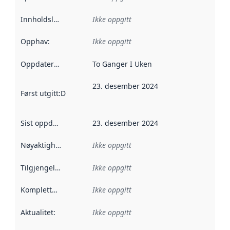
Innholdsleverandører
Ikke oppgitt
:
Opphav
:
Ikke oppgitt
Oppdateringsfrekvens
To Ganger I Uken
:
23. desember 2024
Først utgitt
:
Denne datoen sier når dataene i dette datasettet 
Sist oppdatert
:
23. desember 2024
Nøyaktighet
:
Ikke oppgitt
Tilgjengelighet
:
Ikke oppgitt
Kompletthet
:
Ikke oppgitt
Aktualitet
:
Ikke oppgitt