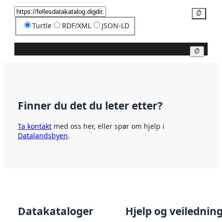
Kopier
Turtle
RDF/XML
JSON-LD
Kopier
Finner du det du leter etter?
Ta kontakt
med oss her, eller spør om hjelp i
Datalandsbyen
.
Datakataloger
Hjelp og veilednin