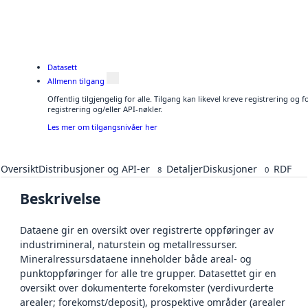
Datasett
Allmenn tilgang
Offentlig tilgjengelig for alle. Tilgang kan likevel kreve registrering o
registrering og/eller API-nøkler.
Les mer om tilgangsnivåer her
Oversikt
Distribusjoner og API-er
Detaljer
Diskusjoner
RDF
8
0
Beskrivelse
Dataene gir en oversikt over registrerte oppføringer av
industrimineral, naturstein og metallressurser.
Mineralressursdataene inneholder både areal- og
punktoppføringer for alle tre grupper. Datasettet gir en
oversikt over dokumenterte forekomster (verdivurderte
arealer; forekomst/deposit), prospektive områder (arealer