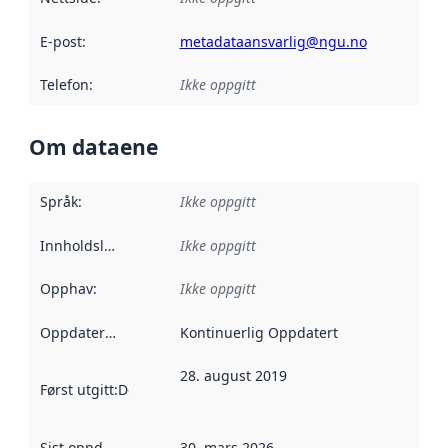
E-post
:
metadataansvarlig@ngu.no
Telefon
:
Ikke oppgitt
Om dataene
Språk
:
Ikke oppgitt
Innholdsleverandører
Ikke oppgitt
:
Opphav
:
Ikke oppgitt
Oppdateringsfrekvens
Kontinuerlig Oppdatert
:
28. august 2019
Først utgitt
:
Denne datoen sier når dataene i dette datasettet 
Sist oppdatert
:
30. mars 2026