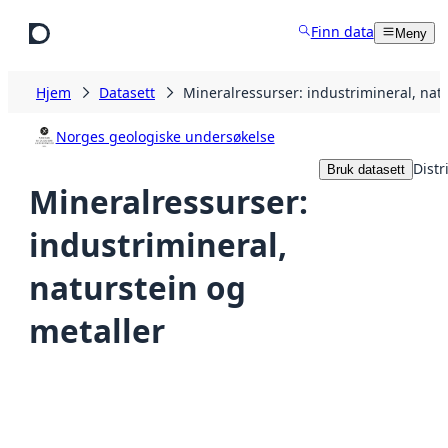
Hopp til hovedinnhold
Finn data
Meny
Hjem
Datasett
Mineralressurser: industrimineral, nat
Norges geologiske undersøkelse
Distr
Bruk datasett
Mineralressurser:
industrimineral,
naturstein og
metaller