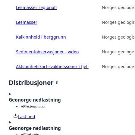
Løsmasser regionalt
Norges geologis
Løsmasser
Norges geologis
Kalkinnhold i berggrunn
Norges geologis
Sedimentobservasjoner - video
Norges geologis
Aktsomhetskart svakhetssoner i fjell
Norges geologis
Distribusjoner
3
Geonorge nedlastning
API
txt
vnd.sosi
Last ned
Geonorge nedlastning
API
gdb
bin