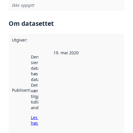
Ikke oppgitt
Om datasettet
Utgiver
:
19. mai 2020
Denne datoen
sier når
datasettet ble
høstet av
data.norge.no.
Det kan ha
Publisert
:
vært
tilgjengelig
tidligere
andre steder.
Les mer om
høsting her