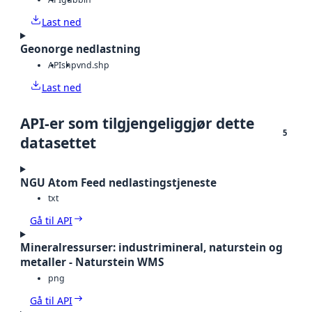
Last ned
Geonorge nedlastning
API
shp
vnd.shp
Last ned
API-er som tilgjengeliggjør dette
5
datasettet
NGU Atom Feed nedlastingstjeneste
txt
Gå til API
Mineralressurser: industrimineral, naturstein og
metaller - Naturstein WMS
png
Gå til API