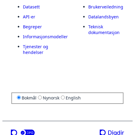
Datasett
Brukerveiledning
API-er
Datalandsbyen
Begreper
Teknisk
dokumentasjon
Informasjonsmodeller
Tjenester og
hendelser
Bokmål
Nynorsk
English
en tjeneste fra