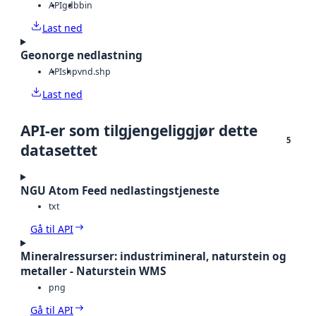
API
gdb
bin
Last ned
Geonorge nedlastning
API
shp
vnd.shp
Last ned
API-er som tilgjengeliggjør dette
5
datasettet
NGU Atom Feed nedlastingstjeneste
txt
Gå til API
Mineralressurser: industrimineral, naturstein og
metaller - Naturstein WMS
png
Gå til API