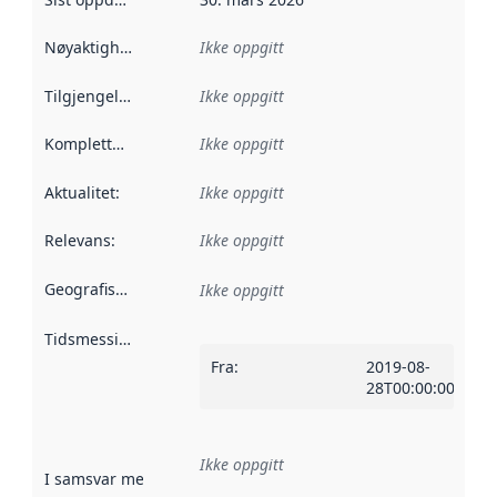
Nøyaktighet
:
Ikke oppgitt
Tilgjengelighet
:
Ikke oppgitt
Kompletthet
:
Ikke oppgitt
Aktualitet
:
Ikke oppgitt
Relevans
:
Ikke oppgitt
Geografisk avgrensning
:
Ikke oppgitt
Tidsmessig avgrensning
:
Fra
:
2019-08-
28T00:00:00Z
Ikke oppgitt
I samsvar med
:
Referanse til en implementasjonsregel eller a