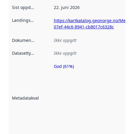
Sist oppdatert
:
22. juni 2026
Landingsside
:
https://kartkatalog.geonorge.no/Metad
07ef-44c6-8941-cb8017c6328c
Dokumentasjon
:
Ikke oppgitt
Datasettype
:
Ikke oppgitt
God (61%)
Metadatakvalitet
er en indikator
på hvor godt
datasettene er
beskrevet ved
Metadatakvalitet
:
hjelp
avmetadata.
Les mer om
metadatakvalitet
her