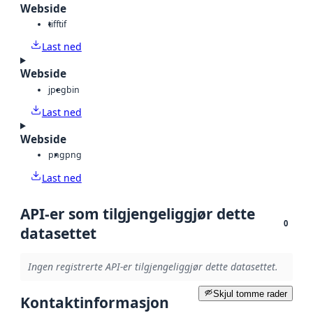
Webside
tiff
tif
Last ned
Webside
jpeg
bin
Last ned
Webside
png
png
Last ned
API-er som tilgjengeliggjør dette
0
datasettet
Ingen registrerte API-er tilgjengeliggjør dette datasettet.
Skjul tomme rader
Kontaktinformasjon