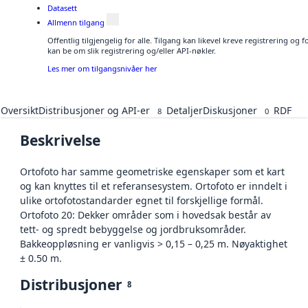
Datasett
Allmenn tilgang
Offentlig tilgjengelig for alle. Tilgang kan likevel kreve registrering o
kan be om slik registrering og/eller API-nøkler.
Les mer om tilgangsnivåer her
Oversikt
Distribusjoner og API-er
Detaljer
Diskusjoner
RDF
8
0
Beskrivelse
Ortofoto har samme geometriske egenskaper som et kart
og kan knyttes til et referansesystem. Ortofoto er inndelt i
ulike ortofotostandarder egnet til forskjellige formål.
Ortofoto 20: Dekker områder som i hovedsak består av
tett- og spredt bebyggelse og jordbruksområder.
Bakkeoppløsning er vanligvis > 0,15 – 0,25 m. Nøyaktighet
± 0.50 m.
Distribusjoner
8