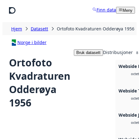
Hopp til hovedinnhold
Finn data
Meny
Hjem
Datasett
Ortofoto Kvadraturen Odderøya 1956
Norge i bilder
Distribusjoner
Bruk datasett
8
Ortofoto
Webside
Kvadraturen
octet
Odderøya
Webside 
1956
octet
Webside 
octet