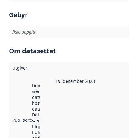
Gebyr
Ikke oppgitt
Om datasettet
Utgiver
:
19. desember 2023
Denne datoen
sier når
datasettet ble
høstet av
data.norge.no.
Det kan ha
Publisert
:
vært
tilgjengelig
tidligere