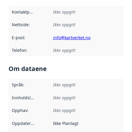
Kontaktpunkt
:
Ikke oppgitt
Nettside
:
Ikke oppgitt
E-post
:
info@kartverket.no
Telefon
:
Ikke oppgitt
Om dataene
Språk
:
Ikke oppgitt
Innholdsleverandører
Ikke oppgitt
:
Opphav
:
Ikke oppgitt
Oppdateringsfrekvens
Ikke Planlagt
: