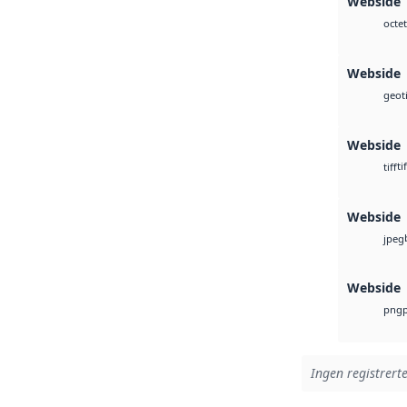
Webside T
octet
Webside
geoti
Webside
tif
tiff
Webside
jpeg
Webside
png
Ingen registrerte