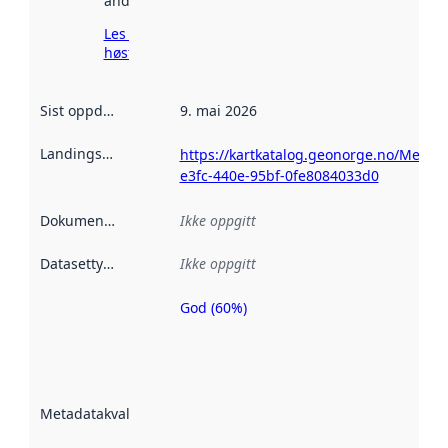
andre steder.
Les mer om
høsting her
Sist oppdatert
:
9. mai 2026
Landingsside
:
https://kartkatalog.geonorge.no/Metad
e3fc-440e-95bf-0fe8084033d0
Dokumentasjon
:
Ikke oppgitt
Datasettype
:
Ikke oppgitt
God (60%)
Metadatakvalitet
er en indikator
på hvor godt
datasettene er
beskrevet ved
Metadatakvalitet
:
hjelp
avmetadata.