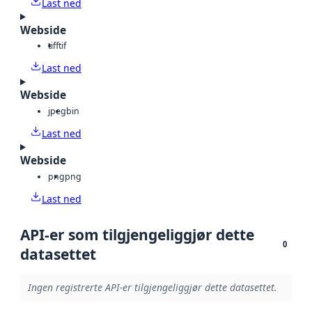
Last ned
Webside
tiff
tif
Last ned
Webside
jpeg
bin
Last ned
Webside
png
png
Last ned
API-er som tilgjengeliggjør dette
0
datasettet
Ingen registrerte API-er tilgjengeliggjør dette datasettet.