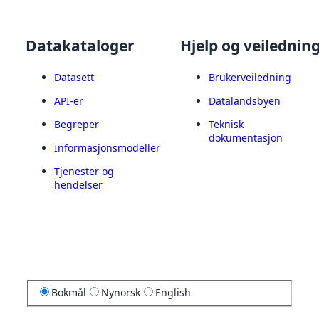
Datakataloger
Hjelp og veilednin
Datasett
Brukerveiledning
API-er
Datalandsbyen
Begreper
Teknisk
dokumentasjon
Informasjonsmodeller
Tjenester og
hendelser
Bokmål
Nynorsk
English