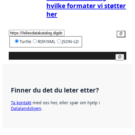
hvilke formater vi støtter
her
Kopier
Turtle
RDF/XML
JSON-LD
Kopier
Finner du det du leter etter?
Ta kontakt
med oss her, eller spør om hjelp i
Datalandsbyen
.