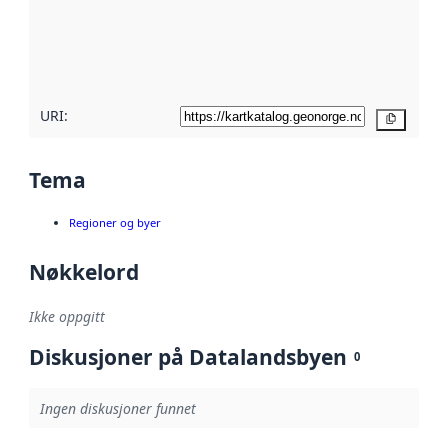
Les mer om
metadatakvalitet
her
URI:
Kopier
Tema
Regioner og byer
Nøkkelord
Ikke oppgitt
Diskusjoner på Datalandsbyen
0
Ingen diskusjoner funnet