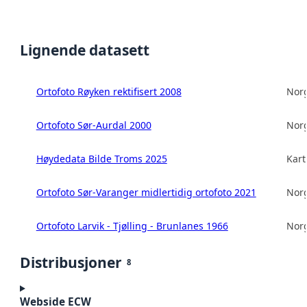
Lignende datasett
Ortofoto Røyken rektifisert 2008
Norg
Ortofoto Sør-Aurdal 2000
Norg
Høydedata Bilde Troms 2025
Kart
Ortofoto Sør-Varanger midlertidig ortofoto 2021
Norg
Ortofoto Larvik - Tjølling - Brunlanes 1966
Norg
Distribusjoner
8
Webside ECW