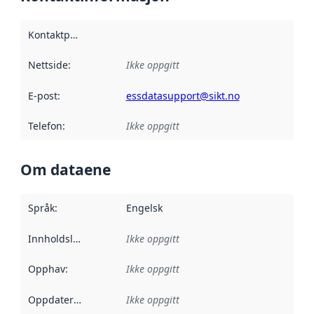
Kontaktpunkt
:
Nettside
:
Ikke oppgitt
E-post
:
essdatasupport@sikt.no
Telefon
:
Ikke oppgitt
Om dataene
Språk
:
Engelsk
Innholdsleverandører
Ikke oppgitt
:
Opphav
:
Ikke oppgitt
Oppdateringsfrekvens
Ikke oppgitt
: