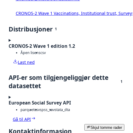
CRONOS-2 Wave 1 Vaccinations, Institutional trust, Survey
Distribusjoner
1
CRONOS-2 Wave 1 edition 1.2
Åpen lisens
csv
Last ned
API-er som tilgjengeliggjør dette
1
datasettet
European Social Survey API
parquet
csv
spss_sav
stata_dta
Gå til API
Skjul tomme rader
Kontaktinformasjon