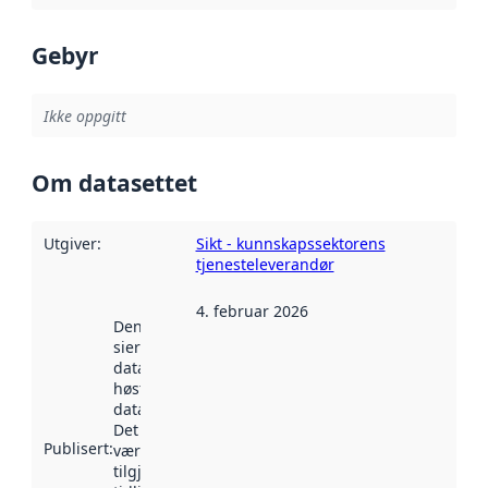
Gebyr
Ikke oppgitt
Om datasettet
Utgiver
:
Sikt - kunnskapssektorens
tjenesteleverandør
4. februar 2026
Denne datoen
sier når
datasettet ble
høstet av
data.norge.no.
Det kan ha
Publisert
:
vært
tilgjengelig