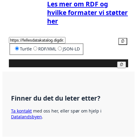
Les mer om RDF og
hvilke formater vi støtter
her
Kopier
Turtle
RDF/XML
JSON-LD
Kopier
Finner du det du leter etter?
Ta kontakt
med oss her, eller spør om hjelp i
Datalandsbyen
.