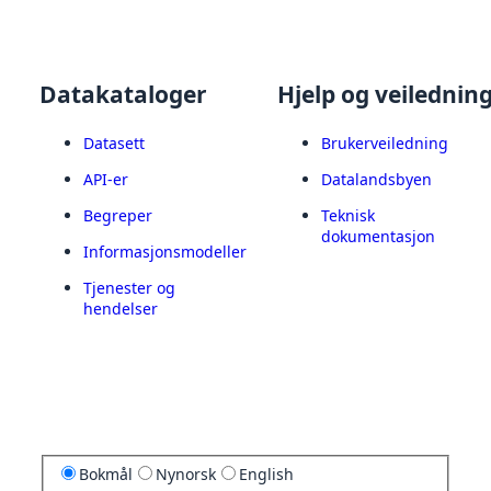
Datakataloger
Hjelp og veilednin
Datasett
Brukerveiledning
API-er
Datalandsbyen
Begreper
Teknisk
dokumentasjon
Informasjonsmodeller
Tjenester og
hendelser
Bokmål
Nynorsk
English