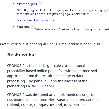
Allmenn tilgang
Offentlig tilgjengelig for alle. Tilgang kan likevel kreve registrering og
som helst kan be om slik registrering og/eller API-nøkler.
Les mer om tilgangsnivåer her
Åpne data
Datasettet er klassifisert som allmenn tilgang og har mins
Oversikt
Distribusjoner og API-er
Detaljer
Diskusjoner
RDF
2
0
Beskrivelse
CRONOS-2 is the first large-scale cross-national
probability-based online panel following a harmonised
approach – from the recruitment stage to data
processing. The panel built on the success of the
pioneering CRONOS-1 panel.
CRONOS-2 was designed and implemented alongside
ESS Round 10 in 12 countries: Austria, Belgium, Czechia,
Finland, France, Hungary, Iceland, Italy, Portugal,