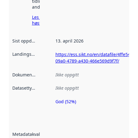
tidligere
andre steder.
Les mer om
høsting her
Sist oppdatert
:
13. april 2026
Landingsside
:
https://ess.sikt.no/en/datafile/4ffe5459-
09a0-4789-a430-466e569d9f7f/
Dokumentasjon
:
Ikke oppgitt
Datasettype
:
Ikke oppgitt
God (52%)
Metadatakvalitet
er en indikator
på hvor godt
datasettene er
beskrevet ved
Metadatakvalitet
:
hjelp