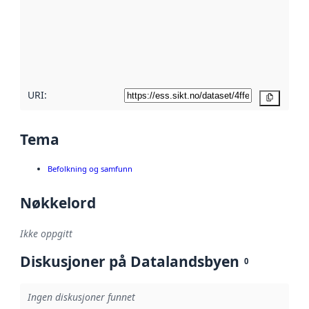
avmetadata.
Les mer om
metadatakvalitet
her
URI:
Kopier
Tema
Befolkning og samfunn
Nøkkelord
Ikke oppgitt
Diskusjoner på Datalandsbyen
0
Ingen diskusjoner funnet