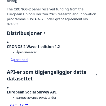
being).
The CRONOS-2 panel received funding from the
European Union’s Horizon 2020 research and innovation
programme SUSTAIN-2 under grant agreement No
871063.
Distribusjoner
1
CRONOS-2 Wave 1 edition 1.2
Åpen lisens
csv
Last ned
API-er som tilgjengeliggjør dette
1
datasettet
European Social Survey API
parquet
csv
spss_sav
stata_dta
Gå til API