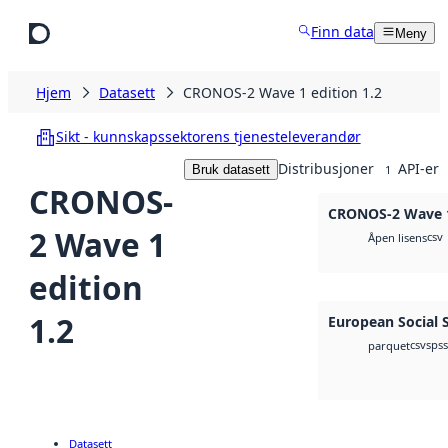
Hopp til hovedinnhold
Finn data
Meny
Hjem
Datasett
CRONOS-2 Wave 1 edition 1.2
Sikt - kunnskapssektorens tjenesteleverandør
Distribusjoner
API-er
Bruk datasett
1
CRONOS-
CRONOS-2 Wave 1
2 Wave 1
csv
Åpen lisens
edition
1.2
European Social 
csv
spss
parquet
Datasett