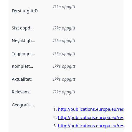
Ikke oppgitt
Først utgitt
:
Denne datoen sier når dataene i dette datasettet 
Sist oppdatert
:
Ikke oppgitt
Nøyaktighet
:
Ikke oppgitt
Tilgjengelighet
:
Ikke oppgitt
Kompletthet
:
Ikke oppgitt
Aktualitet
:
Ikke oppgitt
Relevans
:
Ikke oppgitt
Geografisk avgrensning
:
http://publications.europa.eu/resour
http://publications.europa.eu/resour
http://publications.europa.eu/resour