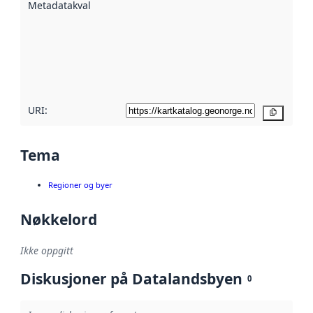
Metadatakvalitet
:
hjelp
avmetadata.
Les mer om
metadatakvalitet
her
URI:
Kopier
Tema
Regioner og byer
Nøkkelord
Ikke oppgitt
Diskusjoner på Datalandsbyen
0