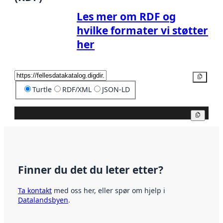
Les mer om RDF og
hvilke formater vi støtter
her
Kopier
Turtle
RDF/XML
JSON-LD
Kopier
Finner du det du leter etter?
Ta kontakt
med oss her, eller spør om hjelp i
Datalandsbyen
.