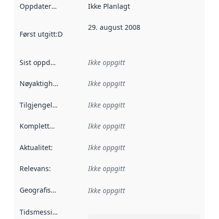
Oppdateringsfrekvens
Ikke Planlagt
:
29. august 2008
Først utgitt
:
Denne datoen sier når dataene i dette datasettet 
Sist oppdatert
:
Ikke oppgitt
Nøyaktighet
:
Ikke oppgitt
Tilgjengelighet
:
Ikke oppgitt
Kompletthet
:
Ikke oppgitt
Aktualitet
:
Ikke oppgitt
Relevans
:
Ikke oppgitt
Geografisk avgrensning
:
Ikke oppgitt
Tidsmessig avgrensning
: