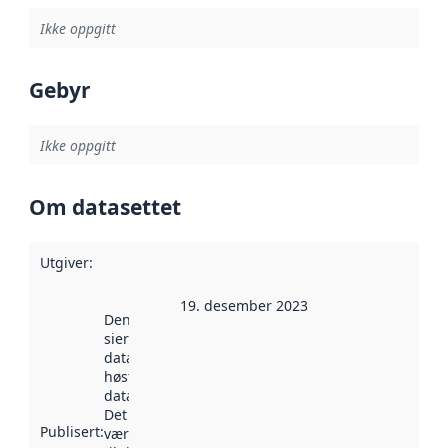
Ikke oppgitt
Gebyr
Ikke oppgitt
Om datasettet
Utgiver
:
19. desember 2023
Denne datoen
sier når
datasettet ble
høstet av
data.norge.no.
Det kan ha
Publisert
:
vært