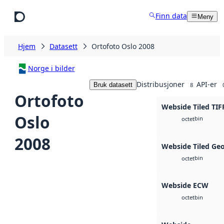
Hopp til hovedinnhold
Finn data
Meny
Hjem
Datasett
Ortofoto Oslo 2008
Norge i bilder
Distribusjoner
API-er
Bruk datasett
8
Ortofoto
Webside Tiled TIF
Oslo
bin
octet
2008
Webside Tiled Ge
bin
octet
Webside ECW
bin
octet