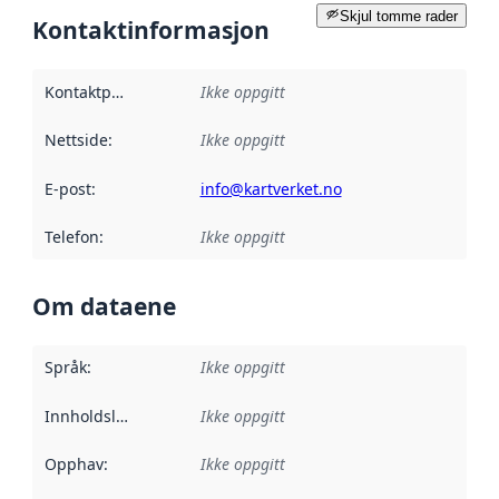
Skjul tomme rader
Kontaktinformasjon
Kontaktpunkt
:
Ikke oppgitt
Nettside
:
Ikke oppgitt
E-post
:
info@kartverket.no
Telefon
:
Ikke oppgitt
Om dataene
Språk
:
Ikke oppgitt
Innholdsleverandører
Ikke oppgitt
:
Opphav
:
Ikke oppgitt