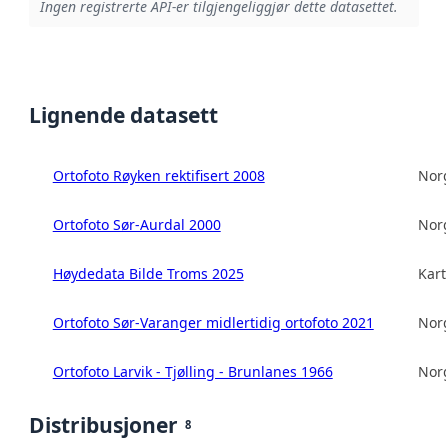
Ingen registrerte API-er tilgjengeliggjør dette datasettet.
Lignende datasett
Ortofoto Røyken rektifisert 2008
Norg
Ortofoto Sør-Aurdal 2000
Norg
Høydedata Bilde Troms 2025
Kart
Ortofoto Sør-Varanger midlertidig ortofoto 2021
Norg
Ortofoto Larvik - Tjølling - Brunlanes 1966
Norg
Distribusjoner
8