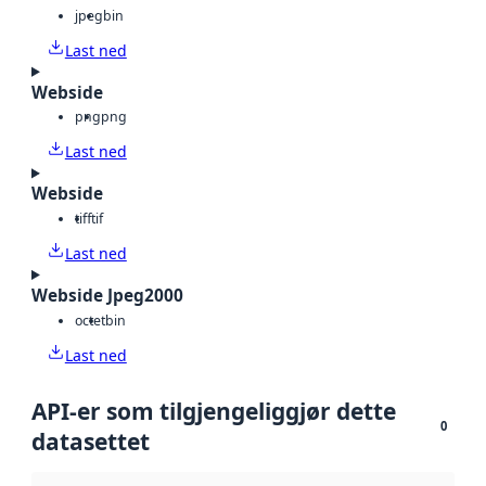
jpeg
bin
Last ned
Webside
png
png
Last ned
Webside
tiff
tif
Last ned
Webside Jpeg2000
octet
bin
Last ned
API-er som tilgjengeliggjør dette
0
datasettet