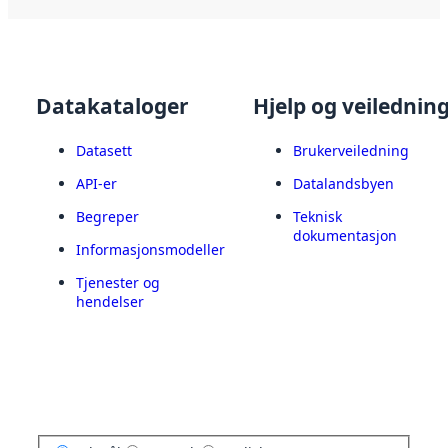
Datakataloger
Hjelp og veilednin
Datasett
Brukerveiledning
API-er
Datalandsbyen
Begreper
Teknisk
dokumentasjon
Informasjonsmodeller
Tjenester og
hendelser