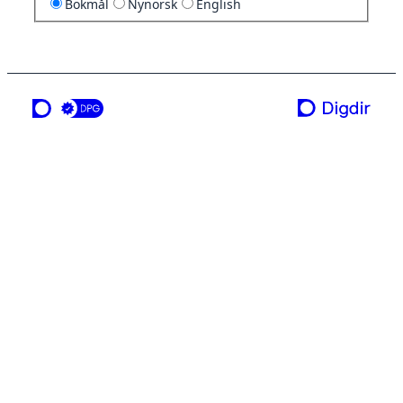
Bokmål
Nynorsk
English
en tjeneste fra