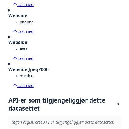
Last ned
Webside
png
png
Last ned
Webside
tiff
tif
Last ned
Webside Jpeg2000
octet
bin
Last ned
API-er som tilgjengeliggjør dette
0
datasettet
Ingen registrerte API-er tilgjengeliggjør dette datasettet.