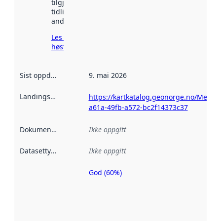
tilgjengelig
tidligere
andre steder.
Les mer om
høsting her
Sist oppdatert
:
9. mai 2026
Landingsside
:
https://kartkatalog.geonorge.no/Metada
a61a-49fb-a572-bc2f14373c37
Dokumentasjon
:
Ikke oppgitt
Datasettype
:
Ikke oppgitt
God (60%)
Metadatakvalitet
er en indikator
på hvor godt
datasettene er
beskrevet ved