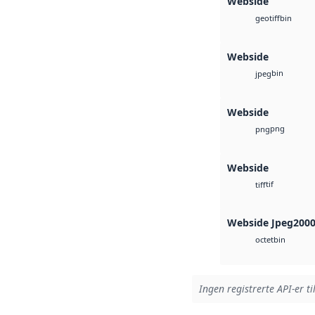
Webside
bin
geotiff
Webside
bin
jpeg
Webside
png
png
Webside
tif
tiff
Webside Jpeg200
bin
octet
Ingen registrerte API-er ti