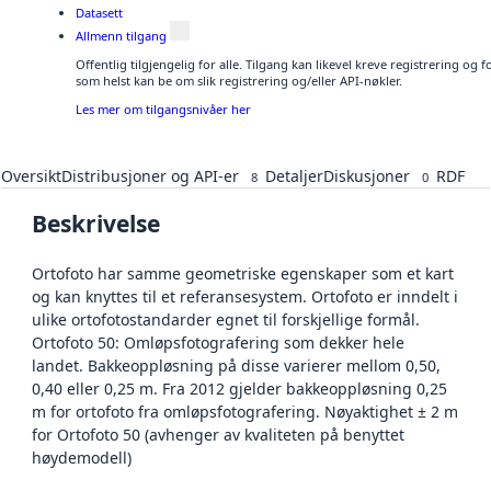
Datasett
Allmenn tilgang
Offentlig tilgjengelig for alle. Tilgang kan likevel kreve registrering og
som helst kan be om slik registrering og/eller API-nøkler.
Les mer om tilgangsnivåer her
Oversikt
Distribusjoner og API-er
Detaljer
Diskusjoner
RDF
8
0
Beskrivelse
Ortofoto har samme geometriske egenskaper som et kart
og kan knyttes til et referansesystem. Ortofoto er inndelt i
ulike ortofotostandarder egnet til forskjellige formål.
Ortofoto 50: Omløpsfotografering som dekker hele
landet. Bakkeoppløsning på disse varierer mellom 0,50,
0,40 eller 0,25 m. Fra 2012 gjelder bakkeoppløsning 0,25
m for ortofoto fra omløpsfotografering. Nøyaktighet ± 2 m
for Ortofoto 50 (avhenger av kvaliteten på benyttet
høydemodell)