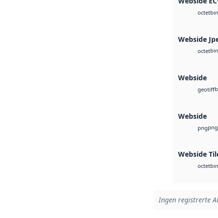
Webside E
bi
octet
Webside Jp
bi
octet
Webside
b
geotiff
Webside
png
png
Webside Til
bi
octet
Ingen registrerte AP