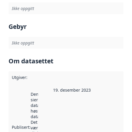
Ikke oppgitt
Gebyr
Ikke oppgitt
Om datasettet
Utgiver
:
19. desember 2023
Denne datoen
sier når
datasettet ble
høstet av
data.norge.no.
Det kan ha
Publisert
:
vært