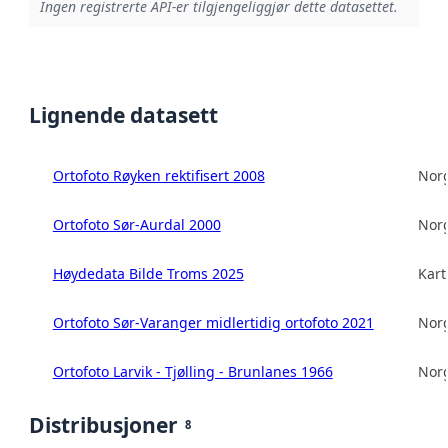
Ingen registrerte API-er tilgjengeliggjør dette datasettet.
Lignende datasett
Ortofoto Røyken rektifisert 2008
Norg
Ortofoto Sør-Aurdal 2000
Norg
Høydedata Bilde Troms 2025
Kart
Ortofoto Sør-Varanger midlertidig ortofoto 2021
Norg
Ortofoto Larvik - Tjølling - Brunlanes 1966
Norg
Distribusjoner
8