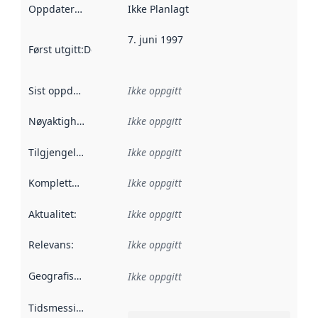
Oppdateringsfrekvens
Ikke Planlagt
:
7. juni 1997
Først utgitt
:
Denne datoen sier når dataene i dette datasettet 
Sist oppdatert
:
Ikke oppgitt
Nøyaktighet
:
Ikke oppgitt
Tilgjengelighet
:
Ikke oppgitt
Kompletthet
:
Ikke oppgitt
Aktualitet
:
Ikke oppgitt
Relevans
:
Ikke oppgitt
Geografisk avgrensning
:
Ikke oppgitt
Tidsmessig avgrensning
: