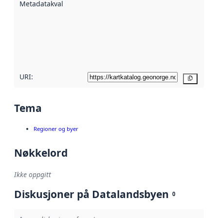
Metadatakvalitet
:
hjelp
avmetadata.
Les mer om
metadatakvalitet
her
URI:
Kopier
Tema
Regioner og byer
Nøkkelord
Ikke oppgitt
Diskusjoner på Datalandsbyen
0