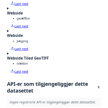
Last ned
Webside
geotiff
bin
Last ned
Webside
png
png
Last ned
Webside Tiled GeoTIFF
octet
bin
Last ned
API-er som tilgjengeliggjør dette
0
datasettet
Ingen registrerte API-er tilgjengeliggjør dette datasettet.