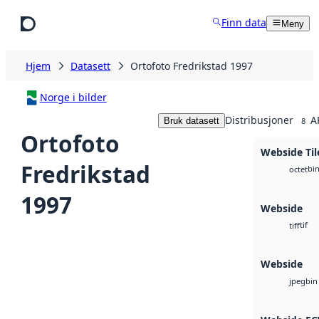
Hopp til hovedinnhold
Finn data
Meny
Hjem
Datasett
Ortofoto Fredrikstad 1997
Norge i bilder
Distribusjoner
A
Bruk datasett
8
Ortofoto
Webside Til
Fredrikstad
bi
octet
1997
Webside
tif
tiff
Webside
bin
jpeg