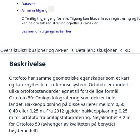
Datasett
Allmenn tilgang
Offentlig tilgjengelig for alle. Tilgang kan likevel kreve registrering o
kan be om slik registrering og/eller API-nøkler.
Les mer om tilgangsnivåer her
Oversikt
Distribusjoner og API-er
Detaljer
Diskusjoner
RDF
8
0
Beskrivelse
Ortofoto har samme geometriske egenskaper som et kart
og kan knyttes til et referansesystem. Ortofoto er inndelt i
ulike ortofotostandarder egnet til forskjellige formål.
Ortofoto 50: Omløpsfotografering som dekker hele
landet. Bakkeoppløsning på disse varierer mellom 0,50,
0,40 eller 0,25 m. Fra 2012 gjelder bakkeoppløsning 0,25
m for ortofoto fra omløpsfotografering. Nøyaktighet ± 2 m
for Ortofoto 50 (avhenger av kvaliteten på benyttet
høydemodell)