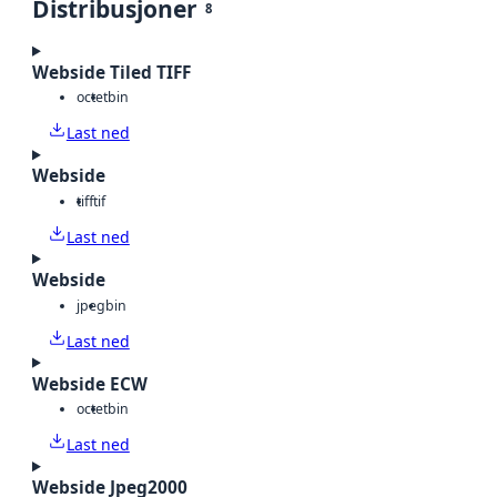
Distribusjoner
8
Webside Tiled TIFF
octet
bin
Last ned
Webside
tiff
tif
Last ned
Webside
jpeg
bin
Last ned
Webside ECW
octet
bin
Last ned
Webside Jpeg2000