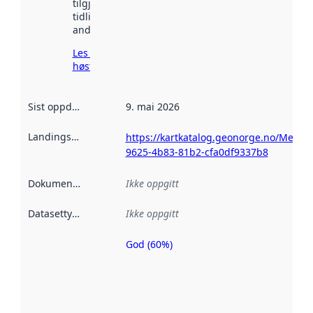
tilgjengelig
tidligere
andre steder.
Les mer om
høsting her
Sist oppdatert
:
9. mai 2026
Landingsside
:
https://kartkatalog.geonorge.no/Metad
9625-4b83-81b2-cfa0df9337b8
Dokumentasjon
:
Ikke oppgitt
Datasettype
:
Ikke oppgitt
God (60%)
Metadatakvalitet
er en indikator
på hvor godt
datasettene er
beskrevet ved