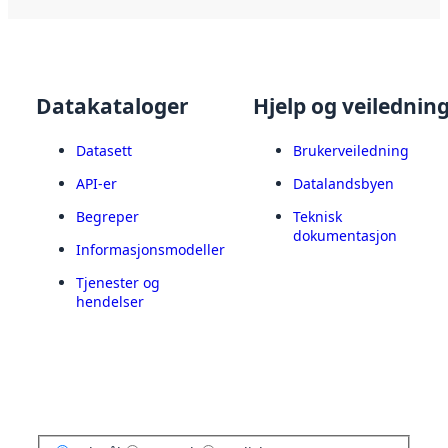
Datakataloger
Hjelp og veilednin
Datasett
Brukerveiledning
API-er
Datalandsbyen
Begreper
Teknisk
dokumentasjon
Informasjonsmodeller
Tjenester og
hendelser