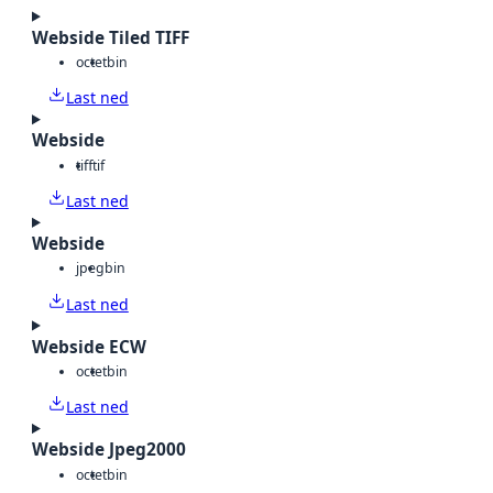
Webside Tiled TIFF
octet
bin
Last ned
Webside
tiff
tif
Last ned
Webside
jpeg
bin
Last ned
Webside ECW
octet
bin
Last ned
Webside Jpeg2000
octet
bin