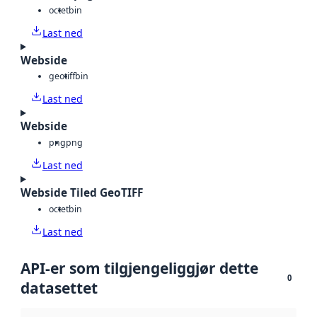
octet
bin
Last ned
Webside
geotiff
bin
Last ned
Webside
png
png
Last ned
Webside Tiled GeoTIFF
octet
bin
Last ned
API-er som tilgjengeliggjør dette
0
datasettet