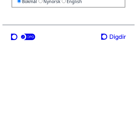
Bokmål
Nynorsk
English
en tjeneste fra