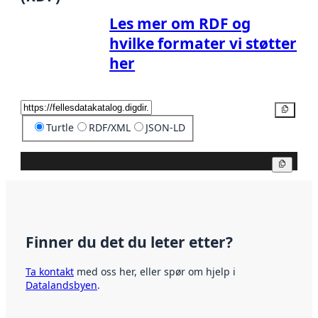
Les mer om RDF og
hvilke formater vi støtter
her
Kopier
Turtle
RDF/XML
JSON-LD
Kopier
Finner du det du leter etter?
Ta kontakt
med oss her, eller spør om hjelp i
Datalandsbyen
.