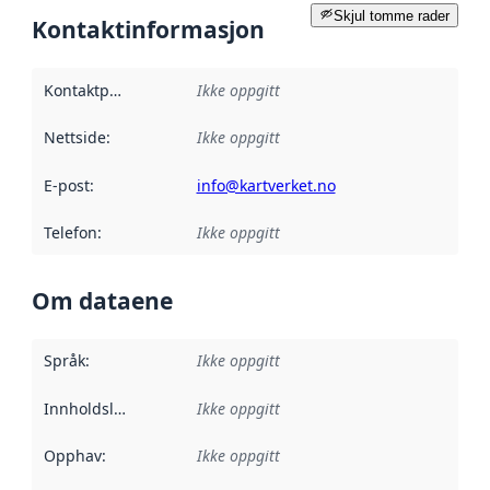
Skjul tomme rader
Kontaktinformasjon
Kontaktpunkt
:
Ikke oppgitt
Nettside
:
Ikke oppgitt
E-post
:
info@kartverket.no
Telefon
:
Ikke oppgitt
Om dataene
Språk
:
Ikke oppgitt
Innholdsleverandører
Ikke oppgitt
:
Opphav
:
Ikke oppgitt