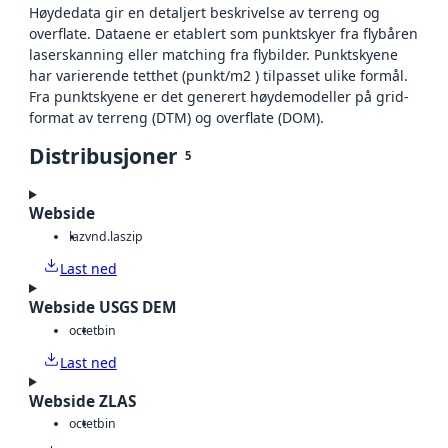
Høydedata gir en detaljert beskrivelse av terreng og
overflate. Dataene er etablert som punktskyer fra flybåren
laserskanning eller matching fra flybilder. Punktskyene
har varierende tetthet (punkt/m2 ) tilpasset ulike formål.
Fra punktskyene er det generert høydemodeller på grid-
format av terreng (DTM) og overflate (DOM).
Distribusjoner
5
Webside
laz
vnd.laszip
Last ned
Webside USGS DEM
octet
bin
Last ned
Webside ZLAS
octet
bin