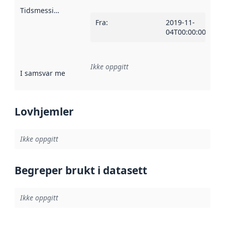
Tidsmessig avgrensning
:
Fra
:
2019-11-
04T00:00:00Z
Ikke oppgitt
I samsvar med
:
Referanse til en implementasjonsregel eller a
Lovhjemler
Ikke oppgitt
Begreper brukt i datasett
Ikke oppgitt