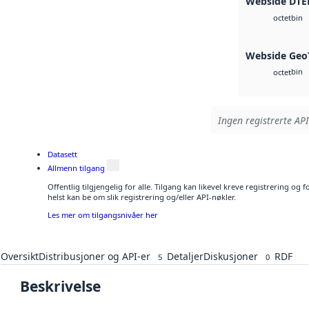
Webside DTE
bin
octet
Webside Geo
bin
octet
Ingen registrerte API
Datasett
Allmenn tilgang
Offentlig tilgjengelig for alle. Tilgang kan likevel kreve registrering o
helst kan be om slik registrering og/eller API-nøkler.
Les mer om tilgangsnivåer her
Oversikt
Distribusjoner og API-er
Detaljer
Diskusjoner
RDF
5
0
Beskrivelse