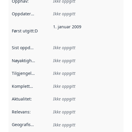
Opphav
:
Ikke oppgitt
Oppdateringsfrekvens
Ikke oppgitt
:
1. januar 2009
Først utgitt
:
Denne datoen sier når dataene i dette datasettet 
Sist oppdatert
:
Ikke oppgitt
Nøyaktighet
:
Ikke oppgitt
Tilgjengelighet
:
Ikke oppgitt
Kompletthet
:
Ikke oppgitt
Aktualitet
:
Ikke oppgitt
Relevans
:
Ikke oppgitt
Geografisk avgrensning
:
Ikke oppgitt