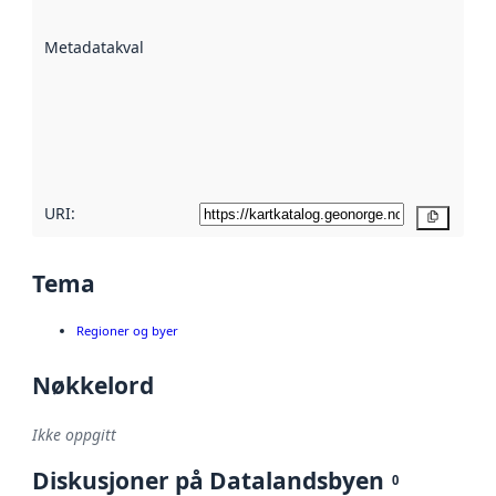
datasettene er
beskrevet ved
Metadatakvalitet
:
hjelp
avmetadata.
Les mer om
metadatakvalitet
her
URI:
Kopier
Tema
Regioner og byer
Nøkkelord
Ikke oppgitt
Diskusjoner på Datalandsbyen
0