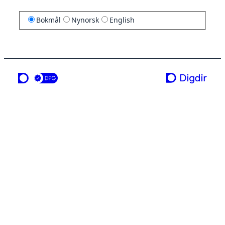
Bokmål
Nynorsk
English
en tjeneste fra