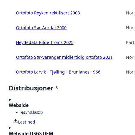
Ortofoto Røyken rektifisert 2008
Norg
Ortofoto Sør-Aurdal 2000
Norg
Høydedata Bilde Troms 2025
Kart
Ortofoto Sør-Varanger midlertidig ortofoto 2021
Norg
Ortofoto Larvik - Tjølling - Brunlanes 1966
Norg
Distribusjoner
5
Webside
laz
vnd.laszip
Last ned
Webside USGS DEM