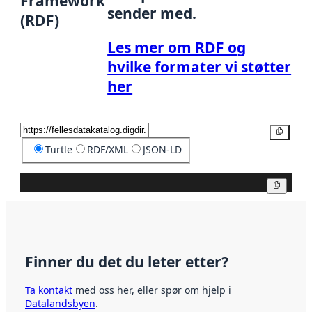
Framework
sender med.
(RDF)
Les mer om RDF og
hvilke formater vi støtter
her
Kopier
Turtle
RDF/XML
JSON-LD
Kopier
Finner du det du leter etter?
Ta kontakt
med oss her, eller spør om hjelp i
Datalandsbyen
.