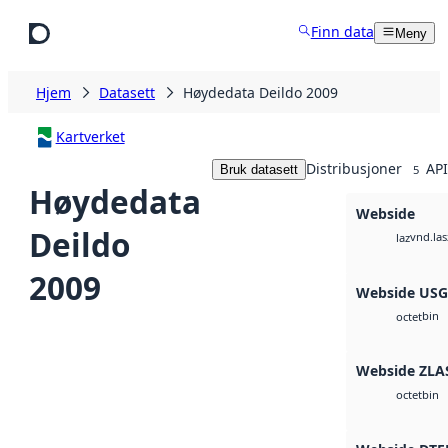
Hopp til hovedinnhold
Finn data
Meny
Hjem
Datasett
Høydedata Deildo 2009
Kartverket
Distribusjoner
API
Bruk datasett
5
Høydedata
Webside
Deildo
vnd.las
laz
2009
Webside US
bin
octet
Webside ZLA
bin
octet