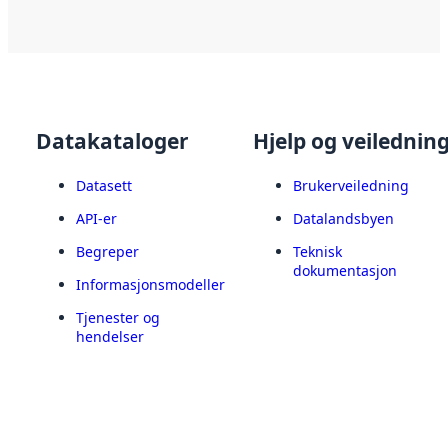
Datakataloger
Hjelp og veilednin
Datasett
Brukerveiledning
API-er
Datalandsbyen
Begreper
Teknisk
dokumentasjon
Informasjonsmodeller
Tjenester og
hendelser