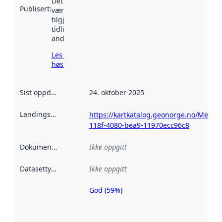
Det kan ha
Publisert
:
vært
tilgjengelig
tidligere
andre steder.
Les mer om
høsting her
Sist oppdatert
:
24. oktober 2025
Landingsside
:
https://kartkatalog.geonorge.no/Metad
118f-4080-bea9-11970ecc96c8
Dokumentasjon
:
Ikke oppgitt
Datasettype
:
Ikke oppgitt
God (59%)
Metadatakvalitet
er en indikator
på hvor godt