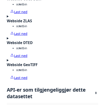
octet
bin
Last ned
Webside ZLAS
octet
bin
Last ned
Webside DTED
octet
bin
Last ned
Webside GeoTIFF
octet
bin
Last ned
API-er som tilgjengeliggjør dette
0
datasettet