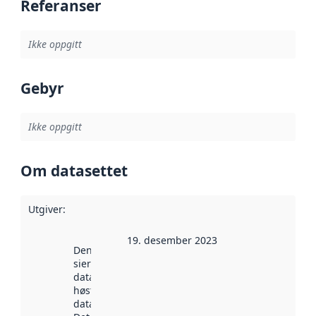
Referanser
Ikke oppgitt
Gebyr
Ikke oppgitt
Om datasettet
Utgiver
:
19. desember 2023
Denne datoen
sier når
datasettet ble
høstet av
data.norge.no.