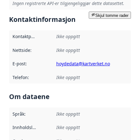
Ingen registrerte API-er tilgjengeliggjør dette datasettet.
Skjul tomme rader
Kontaktinformasjon
Kontaktpunkt
:
Ikke oppgitt
Nettside
:
Ikke oppgitt
E-post
:
hoydedata@kartverket.no
Telefon
:
Ikke oppgitt
Om dataene
Språk
:
Ikke oppgitt
Innholdsleverandører
Ikke oppgitt
: