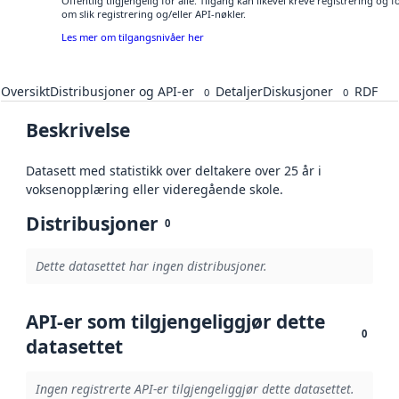
Offentlig tilgjengelig for alle. Tilgang kan likevel kreve registrering o
om slik registrering og/eller API-nøkler.
Les mer om tilgangsnivåer her
Oversikt
Distribusjoner og API-er
Detaljer
Diskusjoner
RDF
0
0
Beskrivelse
Datasett med statistikk over deltakere over 25 år i
voksenopplæring eller videregående skole.
Distribusjoner
0
Dette datasettet har ingen distribusjoner.
API-er som tilgjengeliggjør dette
0
datasettet
Ingen registrerte API-er tilgjengeliggjør dette datasettet.