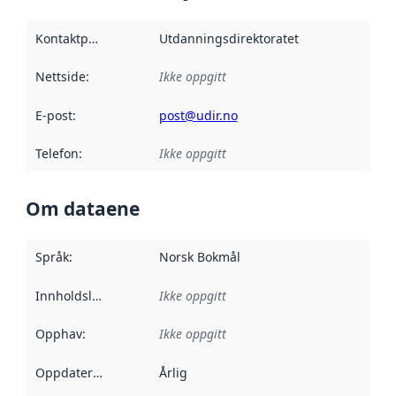
Kontaktpunkt
:
Utdanningsdirektoratet
Nettside
:
Ikke oppgitt
E-post
:
post@udir.no
Telefon
:
Ikke oppgitt
Om dataene
Språk
:
Norsk Bokmål
Innholdsleverandører
Ikke oppgitt
:
Opphav
:
Ikke oppgitt
Oppdateringsfrekvens
Årlig
: