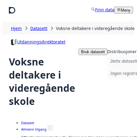
Hopp til hovedinnhold
Finn data
Meny
Hjem
Datasett
Voksne deltakere i videregående skole
Utdanningsdirektoratet
Distribusjoner
Bruk datasett
Voksne
Dette datasett
deltakere i
Ingen registre
videregående
skole
Datasett
Allmenn tilgang