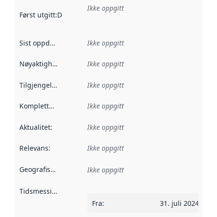
Ikke oppgitt
Først utgitt
:
Denne datoen sier når dataene i dette datasettet 
Sist oppdatert
:
Ikke oppgitt
Nøyaktighet
:
Ikke oppgitt
Tilgjengelighet
:
Ikke oppgitt
Kompletthet
:
Ikke oppgitt
Aktualitet
:
Ikke oppgitt
Relevans
:
Ikke oppgitt
Geografisk avgrensning
:
Ikke oppgitt
Tidsmessig avgrensning
:
Fra
:
31. juli 2024