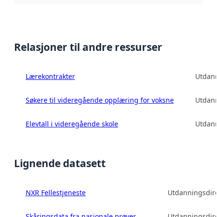
Relasjoner til andre ressurser
Lærekontrakter
Utdann
Søkere til videregående opplæring for voksne
Utdann
Elevtall i videregående skole
Utdann
Lignende datasett
NXR Fellestjeneste
Utdanningsdire
Skåringsdata fra nasjonale prøver
Utdanningsdire