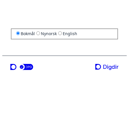
Bokmål
Nynorsk
English
en tjeneste fra