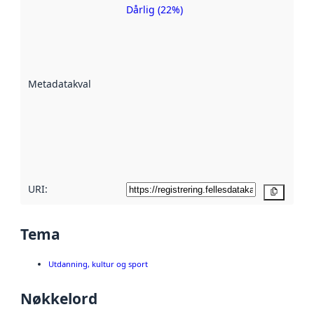
Dårlig (22%)
Metadatakvalitet
er en indikator
på hvor godt
datasettene er
beskrevet ved
Metadatakvalitet
:
hjelp
avmetadata.
Les mer om
metadatakvalitet
her
URI:
Kopier
Tema
Utdanning, kultur og sport
Nøkkelord