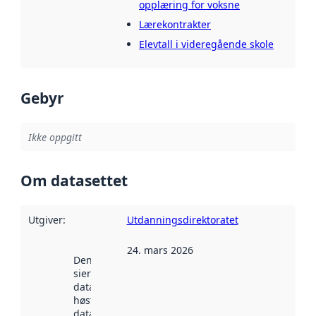
opplæring for voksne
Lærekontrakter
Elevtall i videregående skole
Gebyr
Ikke oppgitt
Om datasettet
Utgiver
:
Utdanningsdirektoratet
24. mars 2026
Denne datoen
sier når
datasettet ble
høstet av
data.norge.no.