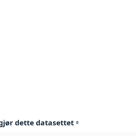
gjør dette datasettet
0