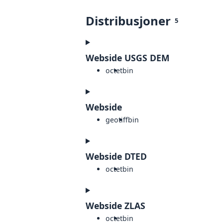
Distribusjoner
5
Webside USGS DEM
octet
bin
Webside
geotiff
bin
Webside DTED
octet
bin
Webside ZLAS
octet
bin