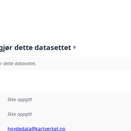
gjør dette datasettet
0
r dette datasettet.
Ikke oppgitt
Ikke oppgitt
hoydedata@kartverket.no