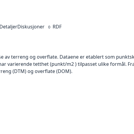
Detaljer
Diskusjoner
RDF
0
se av terreng og overflate. Dataene er etablert som punktsk
har varierende tetthet (punkt/m2 ) tilpasset ulike formål. F
rreng (DTM) og overflate (DOM).