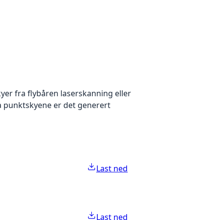
yer fra flybåren laserskanning eller
ra punktskyene er det generert
Last ned
Last ned