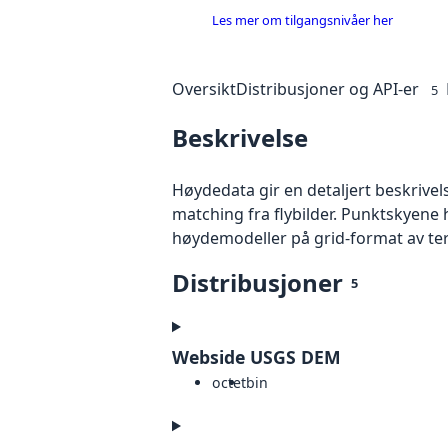
Les mer om tilgangsnivåer her
Oversikt
Distribusjoner og API-er
5
Beskrivelse
Høydedata gir en detaljert beskrivel
matching fra flybilder. Punktskyene 
høydemodeller på grid-format av te
Distribusjoner
5
Webside USGS DEM
octet
bin