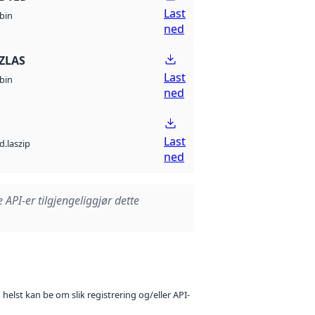
Last
bin
ned
ZLAS
Last
bin
ned
Last
d.laszip
ned
e API-er tilgjengeliggjør dette
 helst kan be om slik registrering og/eller API-