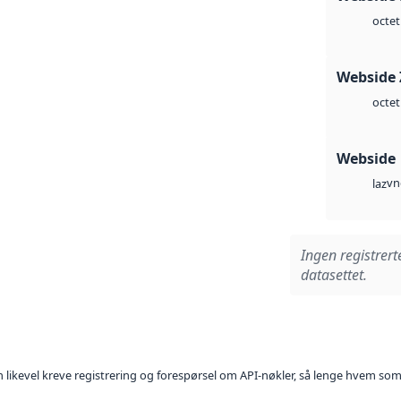
octet
Webside 
octet
Webside
vn
laz
Ingen registrert
datasettet.
kan likevel kreve registrering og forespørsel om API-nøkler, så lenge hvem som