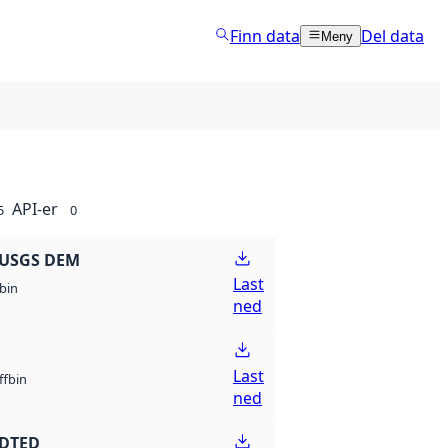
Finn data
Del data
Meny
API-er
5
0
 USGS DEM
Last
bin
ned
Last
bin
ff
ned
 DTED