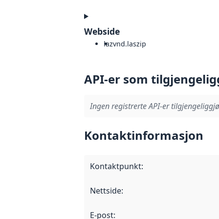
Webside
laz
vnd.laszip
API-er som tilgjengelig
Ingen registrerte API-er tilgjengeliggjø
Kontaktinformasjon
Kontaktpunkt
:
Nettside
:
E-post
: