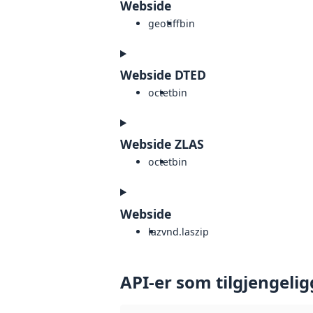
Webside
geotiff
bin
Webside DTED
octet
bin
Webside ZLAS
octet
bin
Webside
laz
vnd.laszip
API-er som tilgjengelig