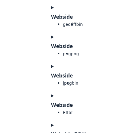
Webside
geotiff
bin
Webside
png
png
Webside
jpeg
bin
Webside
tiff
tif