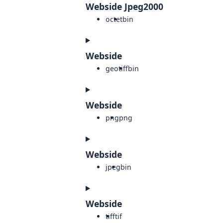
Webside Jpeg2000
octet
bin
Webside
geotiff
bin
Webside
png
png
Webside
jpeg
bin
Webside
tiff
tif