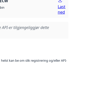
 ECW
Last
bin
ned
e API-er tilgjengeliggjør dette
 helst kan be om slik registrering og/eller API-