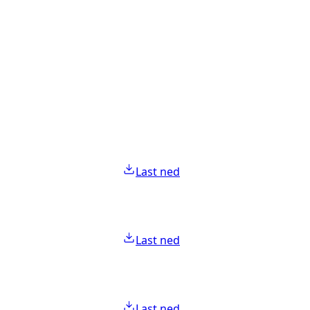
Last ned
Last ned
Last ned