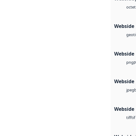
octet
Webside
geoti
Webside
p
png
Webside
jpeg
Webside
tif
tiff