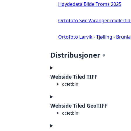
Høydedata Bilde Troms 2025
Ortofoto Sør-Varanger midlertid
Ortofoto Larvik - Tjølling - Brunl
Distribusjoner
8
Webside Tiled TIFF
octet
bin
Webside Tiled GeoTIFF
octet
bin