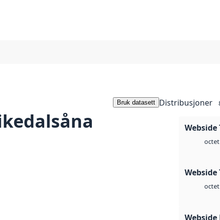
Distribusjoner
Bruk datasett
ikedalsåna
Webside 
octet
Webside 
octet
Webside 