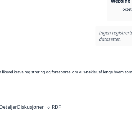
Webside
octet
Ingen registrert
datasettet.
kan likevel kreve registrering og forespørsel om API-nøkler, så lenge hvem som
Detaljer
Diskusjoner
RDF
0