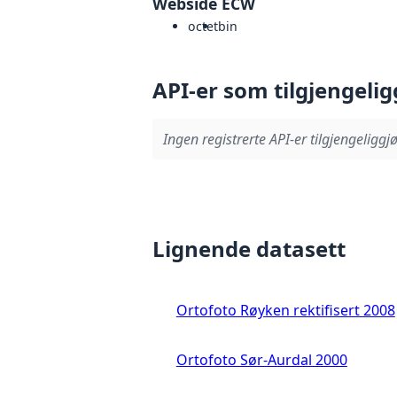
Webside ECW
octet
bin
API-er som tilgjengelig
Ingen registrerte API-er tilgjengeliggjø
Lignende datasett
Ortofoto Røyken rektifisert 2008
Ortofoto Sør-Aurdal 2000