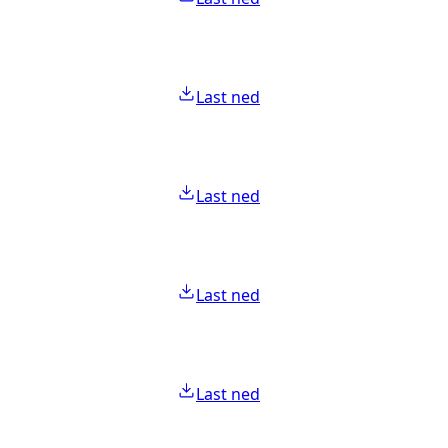
Last ned
Last ned
Last ned
Last ned