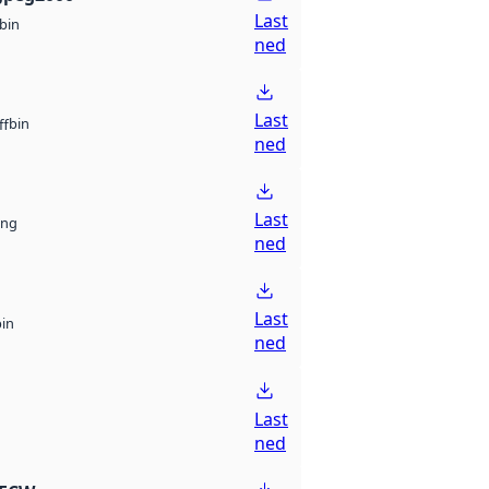
Last
bin
ned
Last
bin
ff
ned
Last
ng
ned
Last
bin
ned
Last
ned