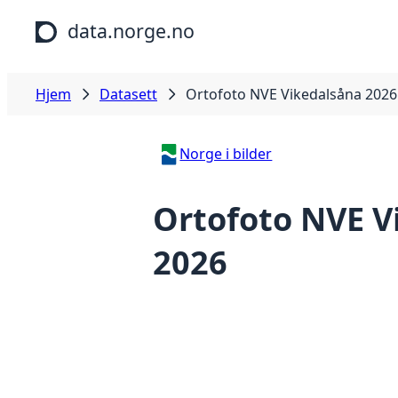
Hopp til hovedinnhold
data.norge.no
Hjem
Datasett
Ortofoto NVE Vikedalsåna 2026
Norge i bilder
Ortofoto NVE V
2026