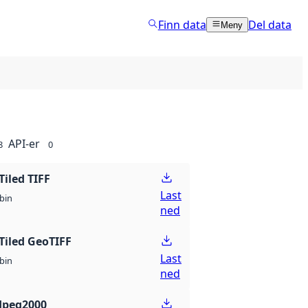
Finn data
Del data
Meny
API-er
8
0
Tiled TIFF
Last
bin
ned
Tiled GeoTIFF
Last
bin
ned
Jpeg2000