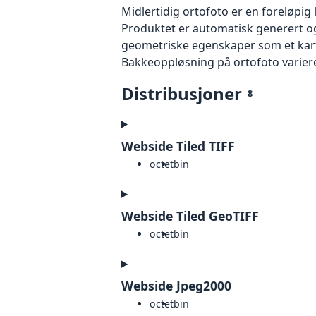
Midlertidig ortofoto er en foreløpig
Produktet er automatisk generert og
geometriske egenskaper som et kart f
Bakkeoppløsning på ortofoto varierer f
Distribusjoner
8
Webside Tiled TIFF
octet
bin
Webside Tiled GeoTIFF
octet
bin
Webside Jpeg2000
octet
bin