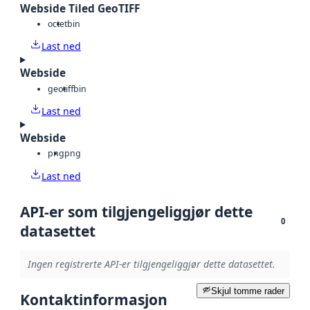
Webside Tiled GeoTIFF
octet
bin
Last ned
Webside
geotiff
bin
Last ned
Webside
png
png
Last ned
API-er som tilgjengeliggjør dette
0
datasettet
Ingen registrerte API-er tilgjengeliggjør dette datasettet.
Skjul tomme rader
Kontaktinformasjon