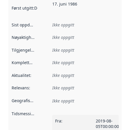
17. juni 1986
Først utgitt
:
Denne datoen sier når dataene i dette datasettet 
Sist oppdatert
:
Ikke oppgitt
Nøyaktighet
:
Ikke oppgitt
Tilgjengelighet
:
Ikke oppgitt
Kompletthet
:
Ikke oppgitt
Aktualitet
:
Ikke oppgitt
Relevans
:
Ikke oppgitt
Geografisk avgrensning
:
Ikke oppgitt
Tidsmessig avgrensning
:
Fra
:
2019-08-
05T00:00:00Z