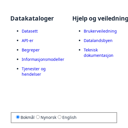
Datakataloger
Hjelp og veilednin
Datasett
Brukerveiledning
API-er
Datalandsbyen
Begreper
Teknisk
dokumentasjon
Informasjonsmodeller
Tjenester og
hendelser
Bokmål
Nynorsk
English