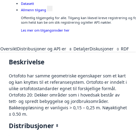
Datasett
Allmenn tilgang
Offentlig tilgjengelig for alle. Tilgang kan likevel kreve registrering og
som helst kan be om slik registrering og/eller API-nøkler.
Les mer om tilgangsnivåer her
Oversikt
Distribusjoner og API-er
Detaljer
Diskusjoner
RDF
8
0
Beskrivelse
Ortofoto har samme geometriske egenskaper som et kart
og kan knyttes til et referansesystem. Ortofoto er inndelt i
ulike ortofotostandarder egnet til forskjellige formål.
Ortofoto 20: Dekker områder som i hovedsak består av
tett- og spredt bebyggelse og jordbruksområder.
Bakkeoppløsning er vanligvis > 0,15 – 0,25 m. Nøyaktighet
± 0.50 m.
Distribusjoner
8