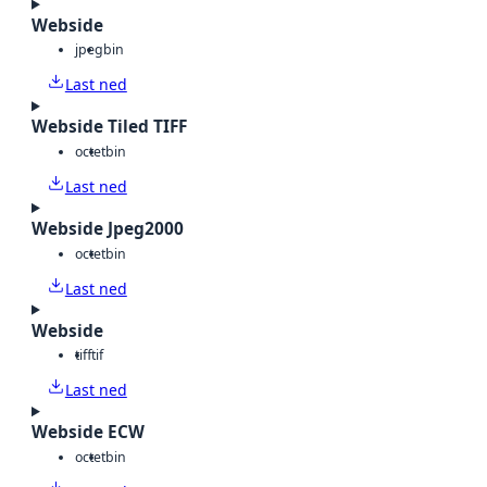
Webside
jpeg
bin
Last ned
Webside Tiled TIFF
octet
bin
Last ned
Webside Jpeg2000
octet
bin
Last ned
Webside
tiff
tif
Last ned
Webside ECW
octet
bin