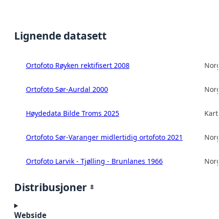
Lignende datasett
Ortofoto Røyken rektifisert 2008
Norg
Ortofoto Sør-Aurdal 2000
Norg
Høydedata Bilde Troms 2025
Kart
Ortofoto Sør-Varanger midlertidig ortofoto 2021
Norg
Ortofoto Larvik - Tjølling - Brunlanes 1966
Norg
Distribusjoner
8
Webside