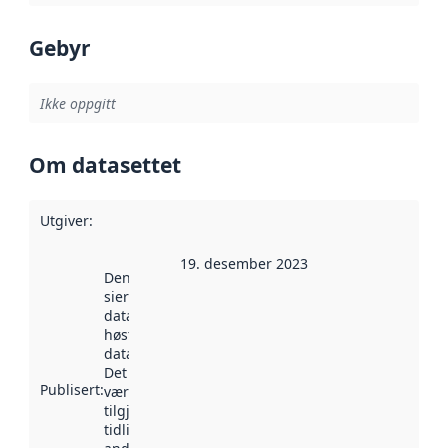
Gebyr
Ikke oppgitt
Om datasettet
Utgiver
:
19. desember 2023
Denne datoen
sier når
datasettet ble
høstet av
data.norge.no.
Det kan ha
Publisert
:
vært
tilgjengelig
tidligere