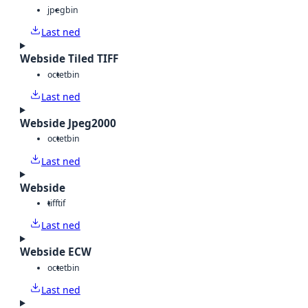
jpeg
bin
Last ned
Webside Tiled TIFF
octet
bin
Last ned
Webside Jpeg2000
octet
bin
Last ned
Webside
tiff
tif
Last ned
Webside ECW
octet
bin
Last ned