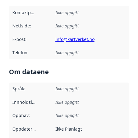
Kontaktpunkt
:
Ikke oppgitt
Nettside
:
Ikke oppgitt
E-post
:
info@kartverket.no
Telefon
:
Ikke oppgitt
Om dataene
Språk
:
Ikke oppgitt
Innholdsleverandører
Ikke oppgitt
:
Opphav
:
Ikke oppgitt
Oppdateringsfrekvens
Ikke Planlagt
: