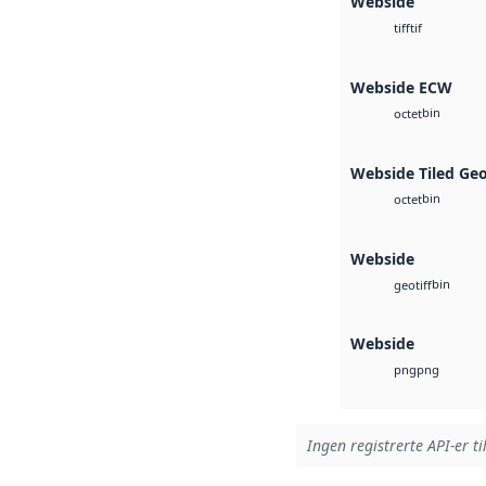
Webside
tif
tiff
Webside ECW
bin
octet
Webside Tiled Ge
bin
octet
Webside
bin
geotiff
Webside
png
png
Ingen registrerte API-er ti