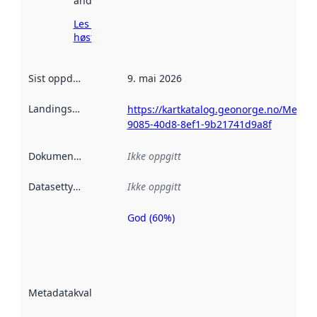
andre steder.
Les mer om
høsting her
Sist oppdatert
:
9. mai 2026
Landingsside
:
https://kartkatalog.geonorge.no/Metad
9085-40d8-8ef1-9b21741d9a8f
Dokumentasjon
:
Ikke oppgitt
Datasettype
:
Ikke oppgitt
God (60%)
Metadatakvalitet
er en indikator
på hvor godt
datasettene er
beskrevet ved
Metadatakvalitet
:
hjelp
avmetadata.