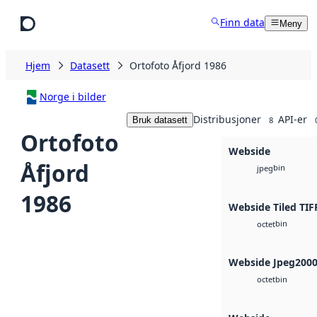
Hopp til hovedinnhold
Finn data
Meny
Hjem
Datasett
Ortofoto Åfjord 1986
Norge i bilder
Distribusjoner
API-er
Bruk datasett
8
Ortofoto
Webside
Åfjord
bin
jpeg
1986
Webside Tiled TIF
bin
octet
Webside Jpeg200
bin
octet