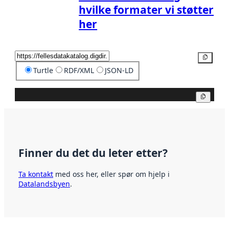
hvilke formater vi støtter
her
Kopier
Turtle
RDF/XML
JSON-LD
Kopier
Finner du det du leter etter?
Ta kontakt
med oss her, eller spør om hjelp i
Datalandsbyen
.