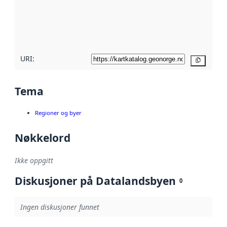
Les mer om
metadatakvalitet
her
URI:
Kopier
Tema
Regioner og byer
Nøkkelord
Ikke oppgitt
Diskusjoner på Datalandsbyen
0
Ingen diskusjoner funnet