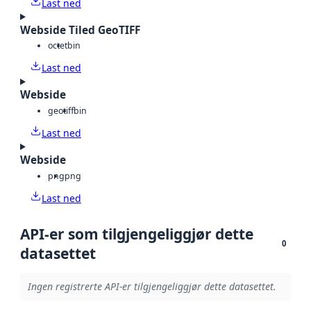
Last ned
Webside Tiled GeoTIFF
octet
bin
Last ned
Webside
geotiff
bin
Last ned
Webside
png
png
Last ned
API-er som tilgjengeliggjør dette
0
datasettet
Ingen registrerte API-er tilgjengeliggjør dette datasettet.