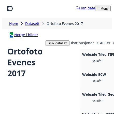
Hopp til hovedinnhold
Finn data
Meny
Hjem
Datasett
Ortofoto Evenes 2017
Norge i bilder
Distribusjoner
API-er
Bruk datasett
8
Ortofoto
Webside Tiled TIF
Evenes
bin
octet
2017
Webside ECW
bin
octet
Webside Tiled Ge
bin
octet