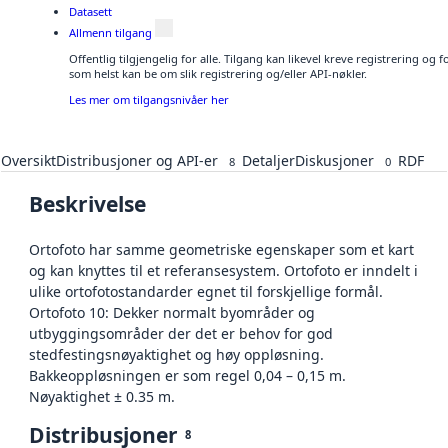
Datasett
Allmenn tilgang
Offentlig tilgjengelig for alle. Tilgang kan likevel kreve registrering og
som helst kan be om slik registrering og/eller API-nøkler.
Les mer om tilgangsnivåer her
Oversikt
Distribusjoner og API-er
Detaljer
Diskusjoner
RDF
8
0
Beskrivelse
Ortofoto har samme geometriske egenskaper som et kart
og kan knyttes til et referansesystem. Ortofoto er inndelt i
ulike ortofotostandarder egnet til forskjellige formål.
Ortofoto 10: Dekker normalt byområder og
utbyggingsområder der det er behov for god
stedfestingsnøyaktighet og høy oppløsning.
Bakkeoppløsningen er som regel 0,04 – 0,15 m.
Nøyaktighet ± 0.35 m.
Distribusjoner
8