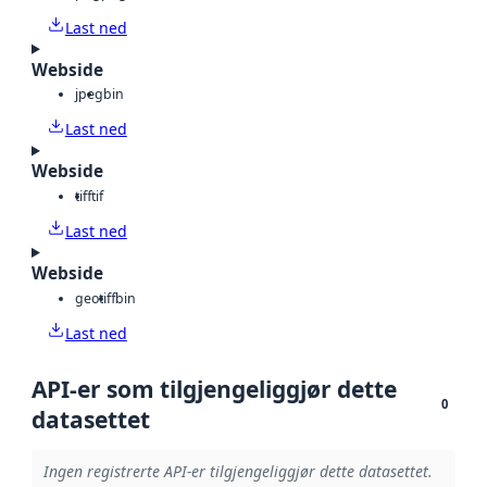
Last ned
Webside
jpeg
bin
Last ned
Webside
tiff
tif
Last ned
Webside
geotiff
bin
Last ned
API-er som tilgjengeliggjør dette
0
datasettet
Ingen registrerte API-er tilgjengeliggjør dette datasettet.