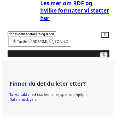
Les mer om RDF og
hvilke formater vi støtter
her
Kopier
Turtle
RDF/XML
JSON-LD
Kopier
Finner du det du leter etter?
Ta kontakt
med oss her, eller spør om hjelp i
Datalandsbyen
.