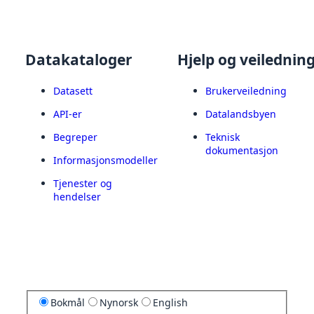
Datakataloger
Hjelp og veilednin
Datasett
Brukerveiledning
API-er
Datalandsbyen
Begreper
Teknisk
dokumentasjon
Informasjonsmodeller
Tjenester og
hendelser
Bokmål
Nynorsk
English