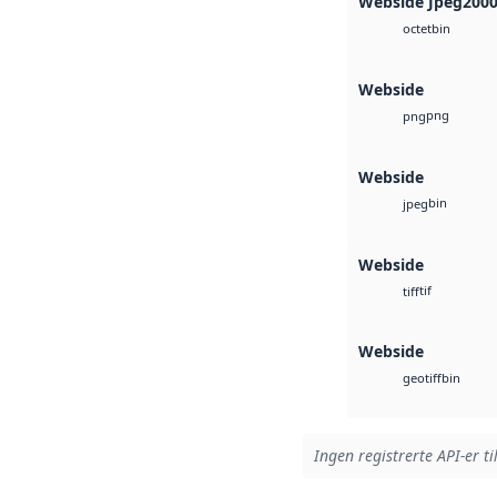
Webside Jpeg200
bin
octet
Webside
png
png
Webside
bin
jpeg
Webside
tif
tiff
Webside
bin
geotiff
Ingen registrerte API-er ti