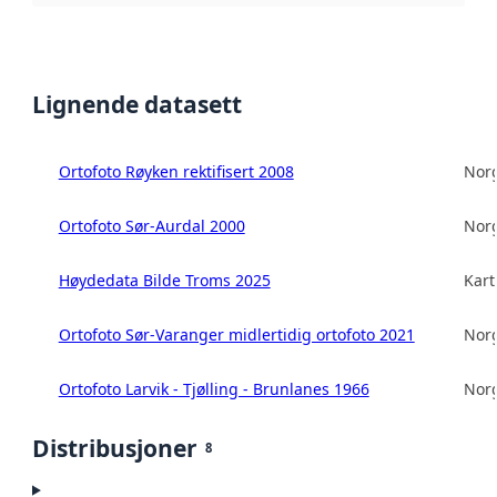
Lignende datasett
Ortofoto Røyken rektifisert 2008
Norg
Ortofoto Sør-Aurdal 2000
Norg
Høydedata Bilde Troms 2025
Kart
Ortofoto Sør-Varanger midlertidig ortofoto 2021
Norg
Ortofoto Larvik - Tjølling - Brunlanes 1966
Norg
Distribusjoner
8