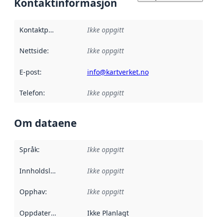
Kontaktinformasjon
Kontaktpunkt
:
Ikke oppgitt
Nettside
:
Ikke oppgitt
E-post
:
info@kartverket.no
Telefon
:
Ikke oppgitt
Om dataene
Språk
:
Ikke oppgitt
Innholdsleverandører
Ikke oppgitt
:
Opphav
:
Ikke oppgitt
Oppdateringsfrekvens
Ikke Planlagt
: