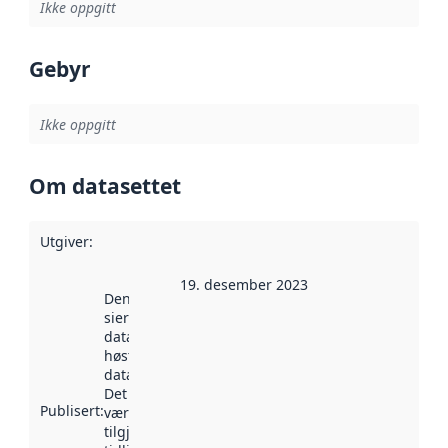
Ikke oppgitt
Gebyr
Ikke oppgitt
Om datasettet
Utgiver
:
19. desember 2023
Denne datoen
sier når
datasettet ble
høstet av
data.norge.no.
Det kan ha
Publisert
:
vært
tilgjengelig