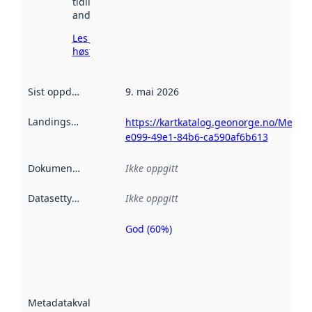
tidligere
andre steder.
Les mer om
høsting her
Sist oppdatert
:
9. mai 2026
Landingsside
:
https://kartkatalog.geonorge.no/Metad
e099-49e1-84b6-ca590af6b613
Dokumentasjon
:
Ikke oppgitt
Datasettype
:
Ikke oppgitt
God (60%)
Metadatakvalitet
er en indikator
på hvor godt
datasettene er
beskrevet ved
Metadatakvalitet
:
hjelp