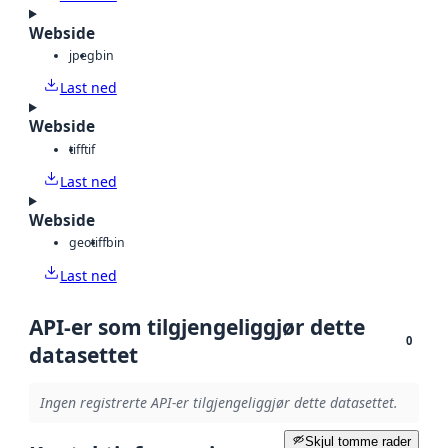
Webside
jpeg
bin
Last ned
Webside
tiff
tif
Last ned
Webside
geotiff
bin
Last ned
API-er som tilgjengeliggjør dette
0
datasettet
Ingen registrerte API-er tilgjengeliggjør dette datasettet.
Skjul tomme rader