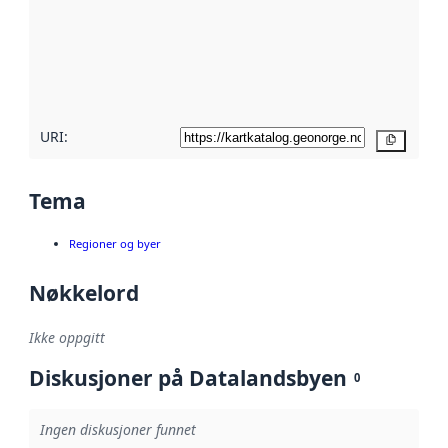
avmetadata.
Les mer om
metadatakvalitet
her
URI:
Kopier
Tema
Regioner og byer
Nøkkelord
Ikke oppgitt
Diskusjoner på Datalandsbyen
0
Ingen diskusjoner funnet