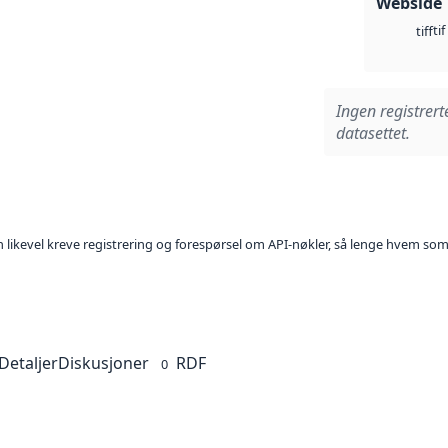
Webside
tif
tiff
Ingen registrert
datasettet.
kan likevel kreve registrering og forespørsel om API-nøkler, så lenge hvem som
Detaljer
Diskusjoner
RDF
0