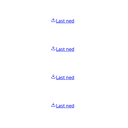
Last ned
Last ned
Last ned
Last ned