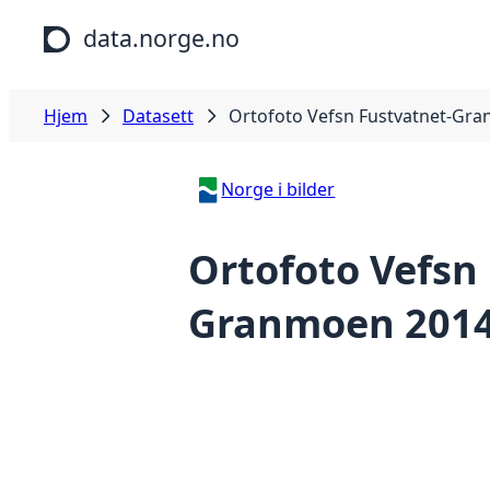
Hopp til hovedinnhold
data.norge.no
Hjem
Datasett
Ortofoto Vefsn Fustvatnet-Gr
Norge i bilder
Ortofoto Vefsn
Granmoen 201