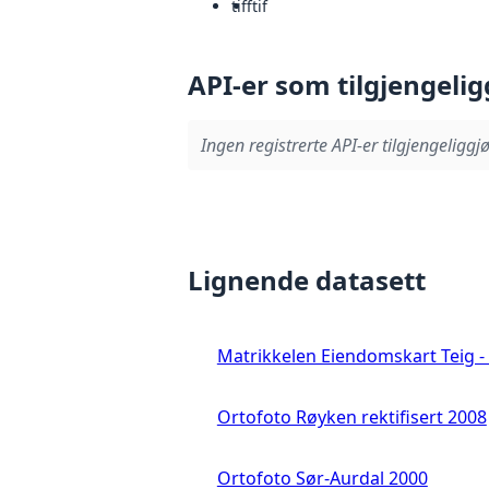
tiff
tif
API-er som tilgjengelig
Ingen registrerte API-er tilgjengeliggjø
Lignende datasett
Matrikkelen Eiendomskart Teig - 
Ortofoto Røyken rektifisert 2008
Ortofoto Sør-Aurdal 2000