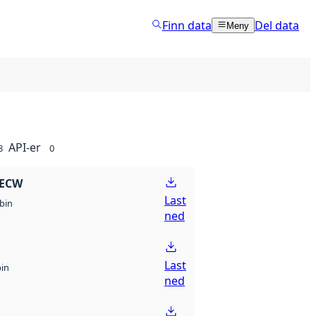
Finn data
Del data
Meny
API-er
8
0
 ECW
Last
bin
ned
Last
bin
ned