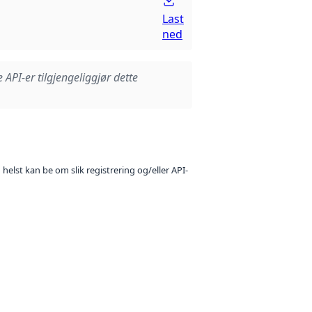
Last
ned
e API-er tilgjengeliggjør dette
 helst kan be om slik registrering og/eller API-