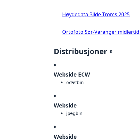
Høydedata Bilde Troms 2025
Ortofoto Sør-Varanger midlertid
Distribusjoner
8
Webside ECW
octet
bin
Webside
jpeg
bin
Webside