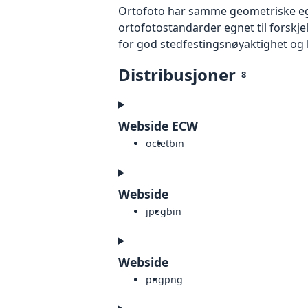
Ortofoto har samme geometriske egen
ortofotostandarder egnet til forskj
for god stedfestingsnøyaktighet og 
Distribusjoner
8
Webside ECW
octet
bin
Webside
jpeg
bin
Webside
png
png