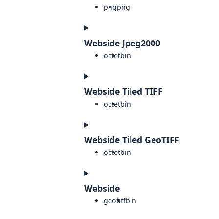
png
png
Webside Jpeg2000
octet
bin
Webside Tiled TIFF
octet
bin
Webside Tiled GeoTIFF
octet
bin
Webside
geotiff
bin