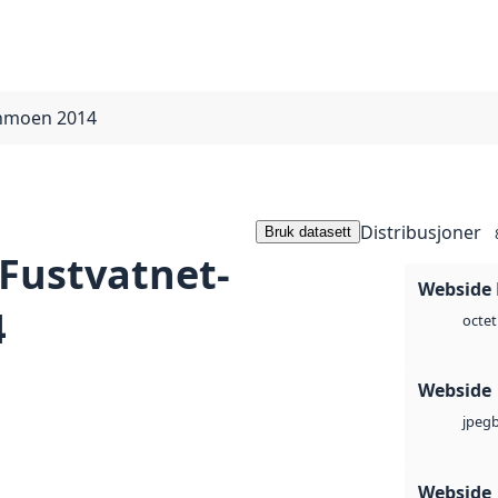
anmoen 2014
Distribusjoner
Bruk datasett
 Fustvatnet-
Webside
4
octet
Webside
jpeg
Webside