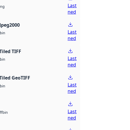
Last
ng
ned
Jpeg2000
Last
bin
ned
Tiled TIFF
Last
bin
ned
Tiled GeoTIFF
Last
bin
ned
Last
bin
ff
ned