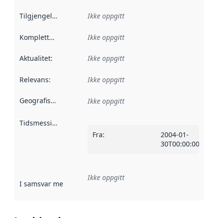
Tilgjengelighet
:
Ikke oppgitt
Kompletthet
:
Ikke oppgitt
Aktualitet
:
Ikke oppgitt
Relevans
:
Ikke oppgitt
Geografisk avgrensning
:
Ikke oppgitt
Tidsmessig avgrensning
:
Fra
:
2004-01-
30T00:00:00Z
Ikke oppgitt
I samsvar med
:
Referanse til en implementasjonsregel eller a