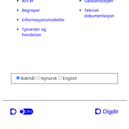
API-er
Datalandsbyen
Begreper
Teknisk
dokumentasjon
Informasjonsmodeller
Tjenester og
hendelser
Bokmål
Nynorsk
English
en tjeneste fra