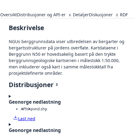
Oversikt
Distribusjoner og API-er
Detaljer
Diskusjoner
RDF
6
0
Beskrivelse
NGUs berggrunnsdata viser utbredelsen av bergarter og
bergartsstrukturer på jordens overflate. Kartdataene i
Berggrunn N50 er hovedsakelig basert på den trykte
berggrunnsgeologiske kartserien i målestokk 1:50.000,
men inkluderer også kart i samme målestokktall fra
prosjektdefinerte områder.
Distribusjoner
3
Geonorge nedlastning
API
shp
vnd.shp
Last ned
Geonorge nedlastning