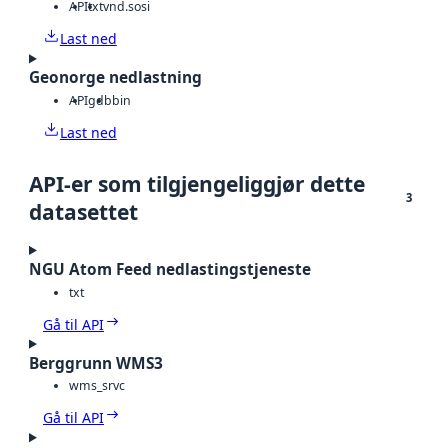
API
txt
vnd.sosi
Last ned
Geonorge nedlastning
API
gdb
bin
Last ned
API-er som tilgjengeliggjør dette
3
datasettet
NGU Atom Feed nedlastingstjeneste
txt
Gå til API
Berggrunn WMS3
wms_srvc
Gå til API