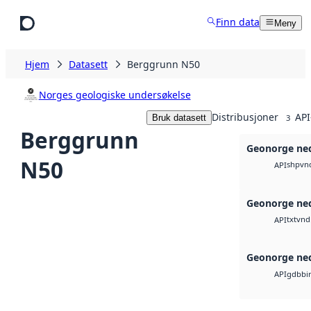
Hopp til hovedinnhold
Finn data
Meny
Hjem
Datasett
Berggrunn N50
Norges geologiske undersøkelse
Distribusjoner
API
Bruk datasett
3
Berggrunn
Geonorge ned
N50
shp
vn
API
Geonorge ned
txt
vnd
API
Geonorge ned
gdb
bi
API