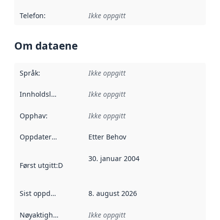
Telefon
:
Ikke oppgitt
Om dataene
Språk
:
Ikke oppgitt
Innholdsleverandører
Ikke oppgitt
:
Opphav
:
Ikke oppgitt
Oppdateringsfrekvens
Etter Behov
:
30. januar 2004
Først utgitt
:
Denne datoen sier når dataene i dette datasettet 
Sist oppdatert
:
8. august 2026
Nøyaktighet
:
Ikke oppgitt