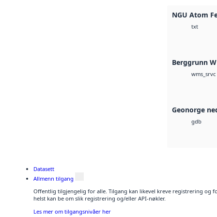
NGU Atom Fee
txt
Berggrunn 
wms_srvc
Geonorge ned
gdb
Datasett
Allmenn tilgang
Offentlig tilgjengelig for alle. Tilgang kan likevel kreve registrering o
helst kan be om slik registrering og/eller API-nøkler.
Les mer om tilgangsnivåer her