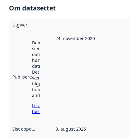
Om datasettet
Utgiver
:
24. november 2020
Denne datoen
sier når
datasettet ble
høstet av
data.norge.no.
Det kan ha
Publisert
:
vært
tilgjengelig
tidligere
andre steder.
Les mer om
høsting her
Sist oppdatert
:
8. august 2026