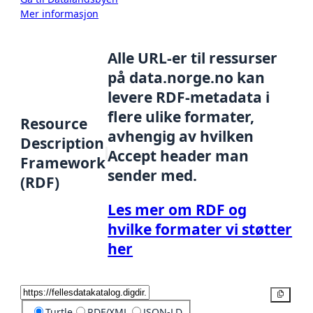
Mer informasjon
Alle URL-er til ressurser
på data.norge.no kan
levere RDF-metadata i
flere ulike formater,
Resource
avhengig av hvilken
Description
Accept header man
Framework
sender med.
(RDF)
Les mer om RDF og
hvilke formater vi støtter
her
Kopier
Turtle
RDF/XML
JSON-LD