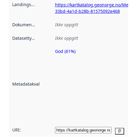
Landingsside
:
https://kartkatalog.geonorge.no/Metad
33bd-4a1d-b28b-81575092e468
Dokumentasjon
:
Ikke oppgitt
Datasettype
:
Ikke oppgitt
God (61%)
Metadatakvalitet
er en indikator
på hvor godt
datasettene er
beskrevet ved
Metadatakvalitet
:
hjelp
avmetadata.
Les mer om
metadatakvalitet
her
URI:
Kopier