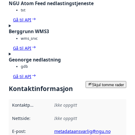
NGU Atom Feed nedlastingstjeneste
txt
Gå til API
Berggrunn WMS3
wms_srvc
Gå til API
Geonorge nedlastning
gdb
Gå til API
Skjul tomme rader
Kontaktinformasjon
Kontaktpunkt
:
Ikke oppgitt
Nettside
:
Ikke oppgitt
E-post
:
metadataansvarlig@ngu.no