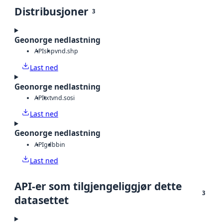
Distribusjoner
3
Geonorge nedlastning
API
shp
vnd.shp
Last ned
Geonorge nedlastning
API
txt
vnd.sosi
Last ned
Geonorge nedlastning
API
gdb
bin
Last ned
API-er som tilgjengeliggjør dette
3
datasettet