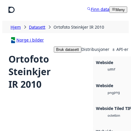
Hopp til hovedinnhold
Finn data
Meny
Hjem
Datasett
Ortofoto Steinkjer IR 2010
Norge i bilder
Distribusjoner
API-er
Bruk datasett
8
Ortofoto
Webside
Steinkjer
tif
tiff
IR 2010
Webside
png
png
Webside Tiled TI
bin
octet