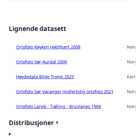
Lignende datasett
Ortofoto Røyken rektifisert 2008
Norg
Ortofoto Sør-Aurdal 2000
Norg
Høydedata Bilde Troms 2025
Kart
Ortofoto Sør-Varanger midlertidig ortofoto 2021
Norg
Ortofoto Larvik - Tjølling - Brunlanes 1966
Norg
Distribusjoner
8