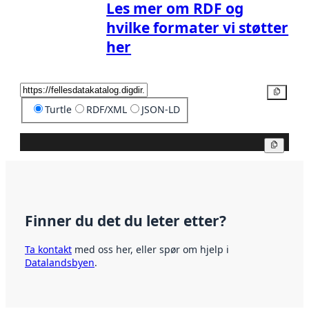
Les mer om RDF og
hvilke formater vi støtter
her
Kopier
Turtle
RDF/XML
JSON-LD
Kopier
Finner du det du leter etter?
Ta kontakt
med oss her, eller spør om hjelp i
Datalandsbyen
.