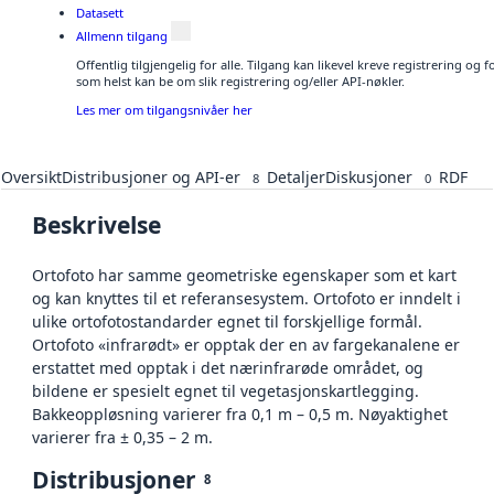
Datasett
Allmenn tilgang
Offentlig tilgjengelig for alle. Tilgang kan likevel kreve registrering og
som helst kan be om slik registrering og/eller API-nøkler.
Les mer om tilgangsnivåer her
Oversikt
Distribusjoner og API-er
Detaljer
Diskusjoner
RDF
8
0
Beskrivelse
Ortofoto har samme geometriske egenskaper som et kart
og kan knyttes til et referansesystem. Ortofoto er inndelt i
ulike ortofotostandarder egnet til forskjellige formål.
Ortofoto «infrarødt» er opptak der en av fargekanalene er
erstattet med opptak i det nærinfrarøde området, og
bildene er spesielt egnet til vegetasjonskartlegging.
Bakkeoppløsning varierer fra 0,1 m – 0,5 m. Nøyaktighet
varierer fra ± 0,35 – 2 m.
Distribusjoner
8