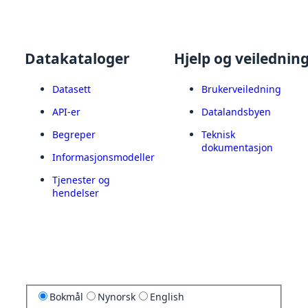
Datakataloger
Hjelp og veilednin
Datasett
Brukerveiledning
API-er
Datalandsbyen
Begreper
Teknisk
dokumentasjon
Informasjonsmodeller
Tjenester og
hendelser
Bokmål
Nynorsk
English