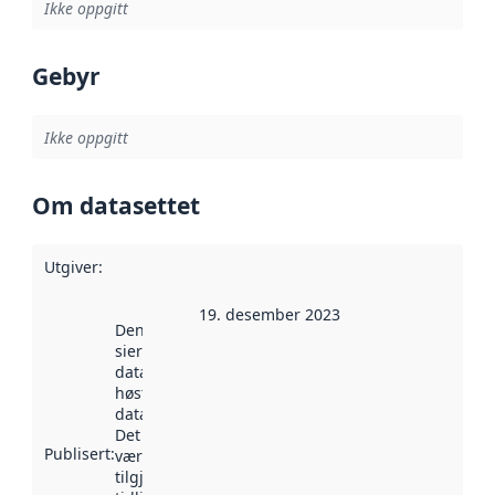
Ikke oppgitt
Gebyr
Ikke oppgitt
Om datasettet
Utgiver
:
19. desember 2023
Denne datoen
sier når
datasettet ble
høstet av
data.norge.no.
Det kan ha
Publisert
:
vært
tilgjengelig