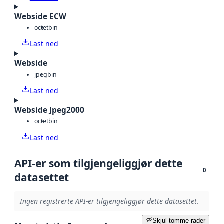
Webside ECW
octet
bin
Last ned
Webside
jpeg
bin
Last ned
Webside Jpeg2000
octet
bin
Last ned
API-er som tilgjengeliggjør dette
0
datasettet
Ingen registrerte API-er tilgjengeliggjør dette datasettet.
Skjul tomme rader