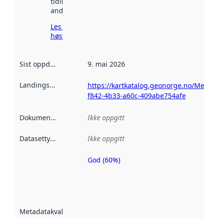
tidligere
andre steder.
Les mer om
høsting her
Sist oppdatert
:
9. mai 2026
Landingsside
:
https://kartkatalog.geonorge.no/Metad
f842-4b33-a60c-409abe754afe
Dokumentasjon
:
Ikke oppgitt
Datasettype
:
Ikke oppgitt
God (60%)
Metadatakvalitet
er en indikator
på hvor godt
datasettene er
beskrevet ved
Metadatakvalitet
:
hjelp