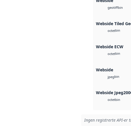
Webside
bin
geotiff
Webside Tiled Ge
bin
octet
Webside ECW
bin
octet
Webside
bin
jpeg
Webside Jpeg200
bin
octet
Ingen registrerte API-er t