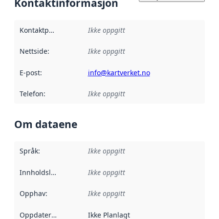
Kontaktinformasjon
Kontaktpunkt
:
Ikke oppgitt
Nettside
:
Ikke oppgitt
E-post
:
info@kartverket.no
Telefon
:
Ikke oppgitt
Om dataene
Språk
:
Ikke oppgitt
Innholdsleverandører
Ikke oppgitt
:
Opphav
:
Ikke oppgitt
Oppdateringsfrekvens
Ikke Planlagt
: