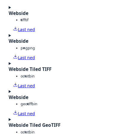
Webside
tiff
tif
Last ned
Webside
png
png
Last ned
Webside Tiled TIFF
octet
bin
Last ned
Webside
geotiff
bin
Last ned
Webside Tiled GeoTIFF
octet
bin