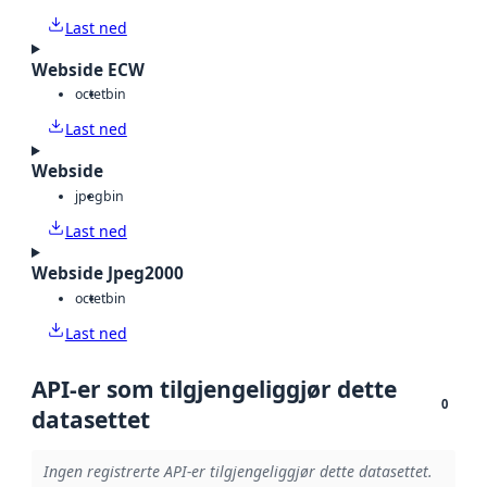
Last ned
Webside ECW
octet
bin
Last ned
Webside
jpeg
bin
Last ned
Webside Jpeg2000
octet
bin
Last ned
API-er som tilgjengeliggjør dette
0
datasettet
Ingen registrerte API-er tilgjengeliggjør dette datasettet.