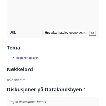
avmetadata.
Les mer om
metadatakvalitet
her
URI:
Kopier
Tema
Regioner og byer
Nøkkelord
Ikke oppgitt
Diskusjoner på Datalandsbyen
0
Ingen diskusjoner funnet