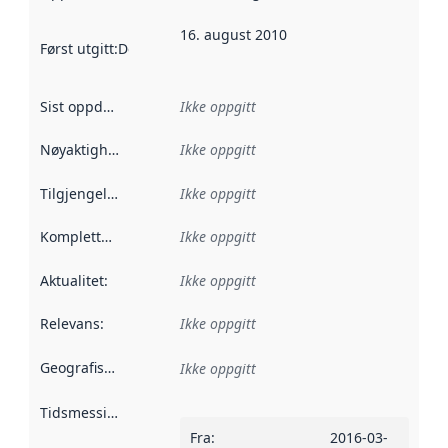
16. august 2010
Først utgitt
:
Denne datoen sier når dataene i dette datasettet 
Sist oppdatert
:
Ikke oppgitt
Nøyaktighet
:
Ikke oppgitt
Tilgjengelighet
:
Ikke oppgitt
Kompletthet
:
Ikke oppgitt
Aktualitet
:
Ikke oppgitt
Relevans
:
Ikke oppgitt
Geografisk avgrensning
:
Ikke oppgitt
Tidsmessig avgrensning
:
Fra
:
2016-03-