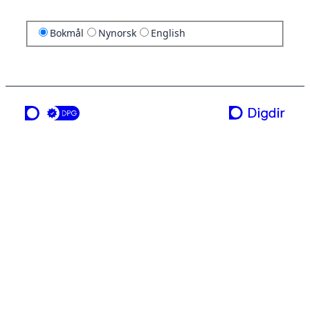
Bokmål
Nynorsk
English
en tjeneste fra