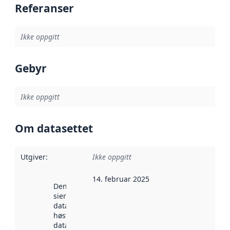
Referanser
Ikke oppgitt
Gebyr
Ikke oppgitt
Om datasettet
Utgiver
:
Ikke oppgitt
14. februar 2025
Denne datoen
sier når
datasettet ble
høstet av
data.norge.no.