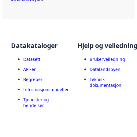
Datakataloger
Hjelp og veilednin
Datasett
Brukerveiledning
API-er
Datalandsbyen
Begreper
Teknisk
dokumentasjon
Informasjonsmodeller
Tjenester og
hendelser