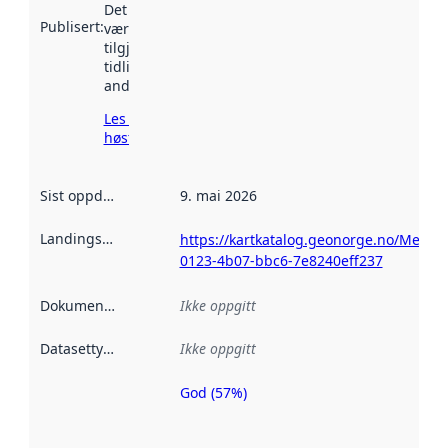
Det kan ha
Publisert
:
vært
tilgjengelig
tidligere
andre steder.
Les mer om
høsting her
Sist oppdatert
:
9. mai 2026
Landingsside
:
https://kartkatalog.geonorge.no/Metad
0123-4b07-bbc6-7e8240eff237
Dokumentasjon
:
Ikke oppgitt
Datasettype
:
Ikke oppgitt
God (57%)
Metadatakvalitet
er en indikator
på hvor godt