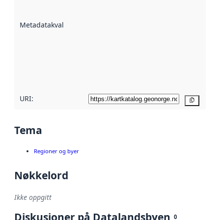
datasettene er
beskrevet ved
Metadatakvalitet
:
hjelp
avmetadata.
Les mer om
metadatakvalitet
her
URI:
Kopier
Tema
Regioner og byer
Nøkkelord
Ikke oppgitt
Diskusjoner på Datalandsbyen
0