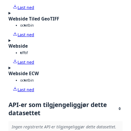
Last ned
Webside Tiled GeoTIFF
octet
bin
Last ned
Webside
tiff
tif
Last ned
Webside ECW
octet
bin
Last ned
API-er som tilgjengeliggjør dette
0
datasettet
Ingen registrerte API-er tilgjengeliggjør dette datasettet.