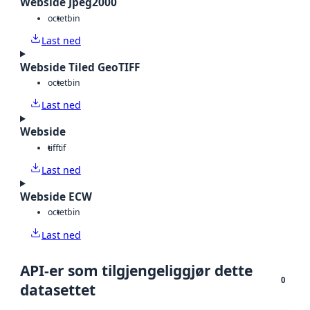
Webside Jpeg2000
octet
bin
Last ned
Webside Tiled GeoTIFF
octet
bin
Last ned
Webside
tiff
tif
Last ned
Webside ECW
octet
bin
Last ned
API-er som tilgjengeliggjør dette
0
datasettet