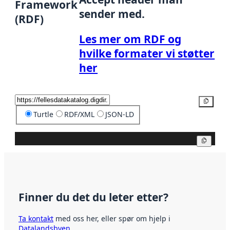
Framework
sender med.
(RDF)
Les mer om RDF og
hvilke formater vi støtter
her
Kopier
Turtle
RDF/XML
JSON-LD
Kopier
Finner du det du leter etter?
Ta kontakt
med oss her, eller spør om hjelp i
Datalandsbyen
.