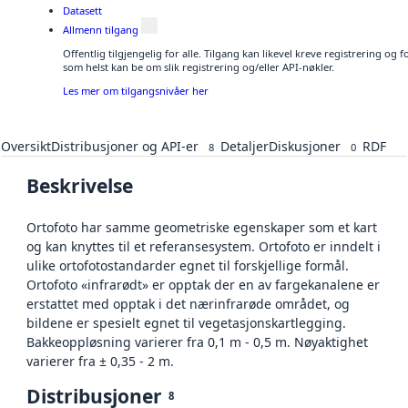
Datasett
Allmenn tilgang
Offentlig tilgjengelig for alle. Tilgang kan likevel kreve registrering og
som helst kan be om slik registrering og/eller API-nøkler.
Les mer om tilgangsnivåer her
Oversikt
Distribusjoner og API-er
Detaljer
Diskusjoner
RDF
8
0
Beskrivelse
Ortofoto har samme geometriske egenskaper som et kart
og kan knyttes til et referansesystem. Ortofoto er inndelt i
ulike ortofotostandarder egnet til forskjellige formål.
Ortofoto «infrarødt» er opptak der en av fargekanalene er
erstattet med opptak i det nærinfrarøde området, og
bildene er spesielt egnet til vegetasjonskartlegging.
Bakkeoppløsning varierer fra 0,1 m - 0,5 m. Nøyaktighet
varierer fra ± 0,35 - 2 m.
Distribusjoner
8