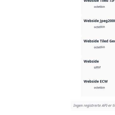
Webside Tiled TIF
bin
octet
Webside Jpeg200
bin
octet
Webside Tiled Ge
bin
octet
Webside
tif
tiff
Webside ECW
bin
octet
Ingen registrerte API-er t