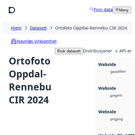
Hopp til hovedinnhold
Finn data
Meny
Hjem
Datasett
Ortofoto Oppdal-Rennebu CIR 2024
Navnløs virksomhet
Distribusjoner
API-er
Bruk datasett
8
Ortofoto
Webside
Oppdal-
bin
geotiff
Rennebu
Webside
bin
CIR 2024
jpeg
Webside
png
png