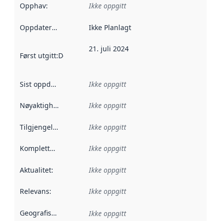
Opphav
:
Ikke oppgitt
Oppdateringsfrekvens
Ikke Planlagt
:
21. juli 2024
Først utgitt
:
Denne datoen sier når dataene i dette datasettet 
Sist oppdatert
:
Ikke oppgitt
Nøyaktighet
:
Ikke oppgitt
Tilgjengelighet
:
Ikke oppgitt
Kompletthet
:
Ikke oppgitt
Aktualitet
:
Ikke oppgitt
Relevans
:
Ikke oppgitt
Geografisk avgrensning
:
Ikke oppgitt