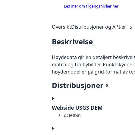
Les mer om tilgangsnivåer her
Oversikt
Distribusjoner og API-er
5
Beskrivelse
Høydedata gir en detaljert beskrivel
matching fra flybilder. Punktskyene 
høydemodeller på grid-format av te
Distribusjoner
5
Webside USGS DEM
octet
bin