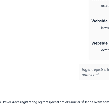
octet
Webside
vn
laz
Webside
octet
Ingen registrert
datasettet.
kan likevel kreve registrering og forespørsel om API-nøkler, så lenge hvem som