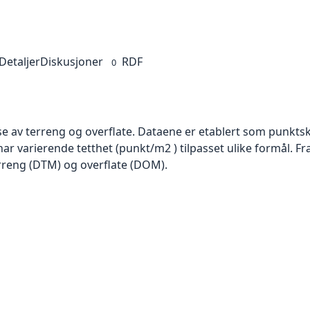
Detaljer
Diskusjoner
RDF
0
se av terreng og overflate. Dataene er etablert som punktsk
har varierende tetthet (punkt/m2 ) tilpasset ulike formål. F
rreng (DTM) og overflate (DOM).