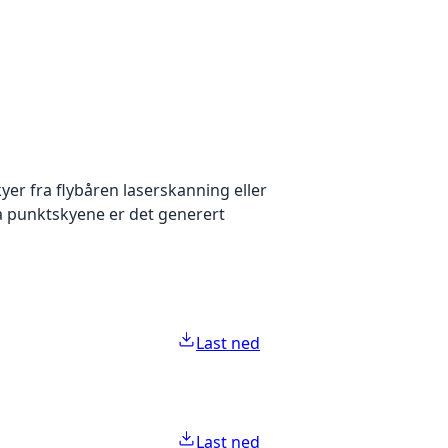
yer fra flybåren laserskanning eller
ra punktskyene er det generert
Last ned
Last ned