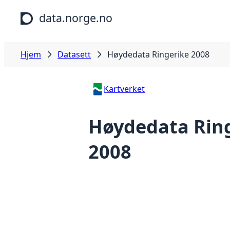
Hopp til hovedinnhold
data.norge.no
Hjem
Datasett
Høydedata Ringerike 2008
Kartverket
Høydedata Rin
2008