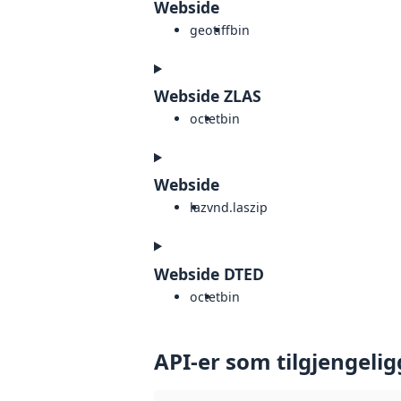
Webside
geotiff
bin
Webside ZLAS
octet
bin
Webside
laz
vnd.laszip
Webside DTED
octet
bin
API-er som tilgjengelig