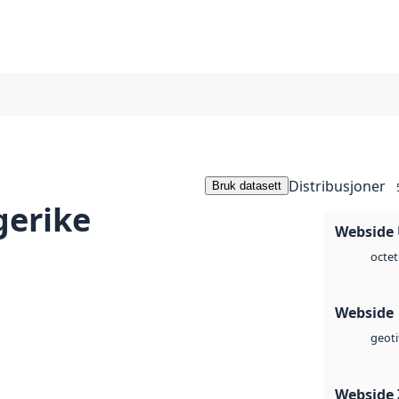
Distribusjoner
Bruk datasett
gerike
Webside
octet
Webside
geoti
Webside 