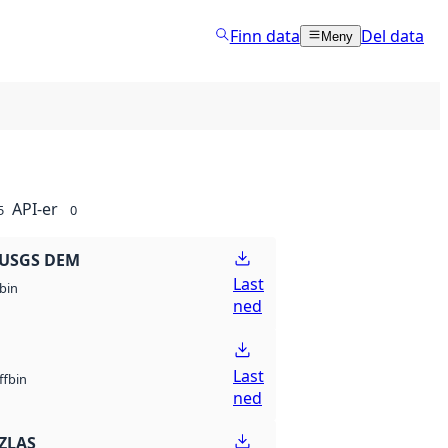
Finn data
Del data
Meny
API-er
5
0
 USGS DEM
Last
bin
ned
Last
bin
ff
ned
ZLAS