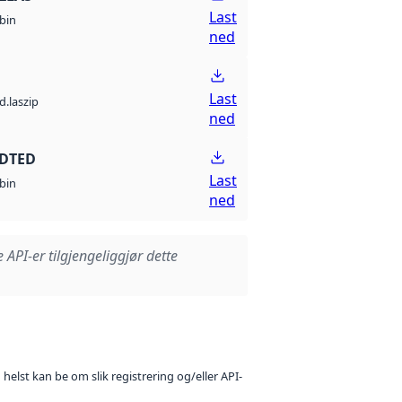
Last
bin
ned
Last
d.laszip
ned
 DTED
Last
bin
ned
e API-er tilgjengeliggjør dette
 helst kan be om slik registrering og/eller API-