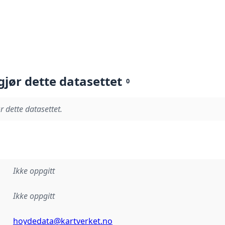
gjør dette datasettet
0
r dette datasettet.
Ikke oppgitt
Ikke oppgitt
hoydedata@kartverket.no