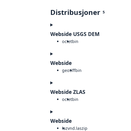
Distribusjoner
5
Webside USGS DEM
octet
bin
Webside
geotiff
bin
Webside ZLAS
octet
bin
Webside
laz
vnd.laszip