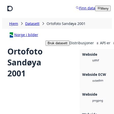
Hopp til hovedinnhold
Finn data
Meny
Hjem
Datasett
Ortofoto Sandøya 2001
Norge i bilder
Distribusjoner
API-er
Bruk datasett
8
Ortofoto
Webside
Sandøya
tif
tiff
2001
Webside ECW
bin
octet
Webside
png
png