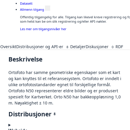
Datasett
Allmenn tilgang
Offentlig tilgjengelig for alle. Tilgang kan likevel kreve registrering og
som helst kan be om slik registrering og/eller API-nøkler.
Les mer om tilgangsnivåer her
Oversikt
Distribusjoner og API-er
Detaljer
Diskusjoner
RDF
8
0
Beskrivelse
Ortofoto har samme geometriske egenskaper som et kart
og kan knyttes til et referansesystem. Ortofoto er inndelt i
ulike ortofotostandarder egnet til forskjellige formål.
Ortofoto N50 representerer eldre bilder og er produsert
spesielt for Kartverket. Orto N50 har bakkeoppløsning 1,0
m. Nøyaktighet ± 10 m.
Distribusjoner
8