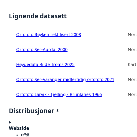
Lignende datasett
Ortofoto Røyken rektifisert 2008
Norg
Ortofoto Sør-Aurdal 2000
Norg
Høydedata Bilde Troms 2025
Kart
Ortofoto Sør-Varanger midlertidig ortofoto 2021
Norg
Ortofoto Larvik - Tjølling - Brunlanes 1966
Norg
Distribusjoner
8
Webside
tiff
tif