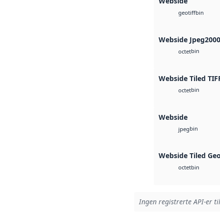
Webside
bin
geotiff
Webside Jpeg200
bin
octet
Webside Tiled TIF
bin
octet
Webside
bin
jpeg
Webside Tiled Ge
bin
octet
Ingen registrerte API-er ti