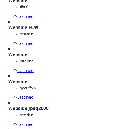
Webside
tiff
tif
Last ned
Webside ECW
octet
bin
Last ned
Webside
png
png
Last ned
Webside
geotiff
bin
Last ned
Webside Jpeg2000
octet
bin
Last ned