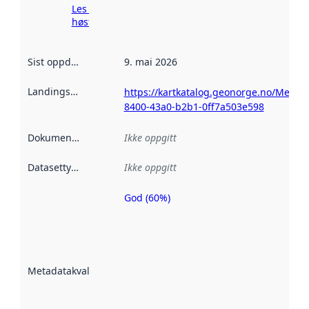
Les mer om
høsting her
Sist oppdatert
:
9. mai 2026
Landingsside
:
https://kartkatalog.geonorge.no/Metad
8400-43a0-b2b1-0ff7a503e598
Dokumentasjon
:
Ikke oppgitt
Datasettype
:
Ikke oppgitt
God (60%)
Metadatakvalitet
er en indikator
på hvor godt
datasettene er
beskrevet ved
Metadatakvalitet
:
hjelp
avmetadata.
Les mer om