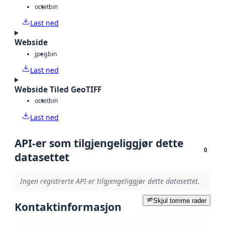
octet
bin
Last ned
Webside
jpeg
bin
Last ned
Webside Tiled GeoTIFF
octet
bin
Last ned
API-er som tilgjengeliggjør dette
0
datasettet
Ingen registrerte API-er tilgjengeliggjør dette datasettet.
Skjul tomme rader
Kontaktinformasjon