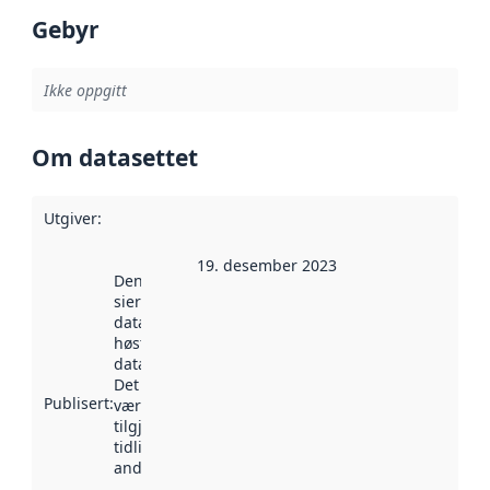
Gebyr
Ikke oppgitt
Om datasettet
Utgiver
:
19. desember 2023
Denne datoen
sier når
datasettet ble
høstet av
data.norge.no.
Det kan ha
Publisert
:
vært
tilgjengelig
tidligere
andre steder.