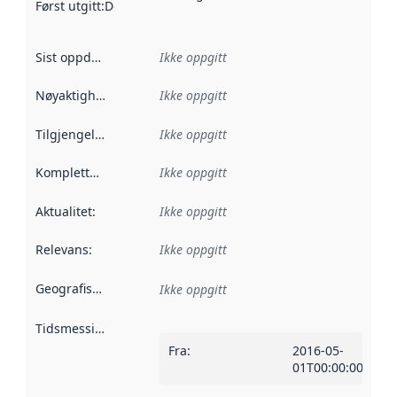
Først utgitt
:
Denne datoen sier når dataene i dette datasettet 
Sist oppdatert
:
Ikke oppgitt
Nøyaktighet
:
Ikke oppgitt
Tilgjengelighet
:
Ikke oppgitt
Kompletthet
:
Ikke oppgitt
Aktualitet
:
Ikke oppgitt
Relevans
:
Ikke oppgitt
Geografisk avgrensning
:
Ikke oppgitt
Tidsmessig avgrensning
:
Fra
:
2016-05-
01T00:00:00Z