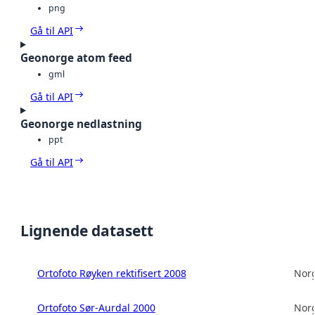
png
Gå til API
Geonorge atom feed
gml
Gå til API
Geonorge nedlastning
ppt
Gå til API
Lignende datasett
Ortofoto Røyken rektifisert 2008
Norg
Ortofoto Sør-Aurdal 2000
Norg