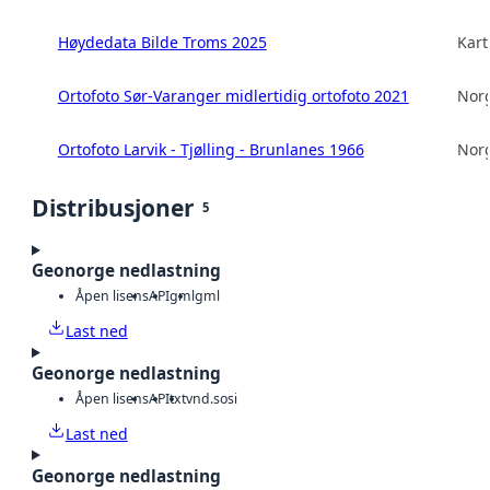
Høydedata Bilde Troms 2025
Kart
Ortofoto Sør-Varanger midlertidig ortofoto 2021
Norg
Ortofoto Larvik - Tjølling - Brunlanes 1966
Norg
Distribusjoner
5
Geonorge nedlastning
Åpen lisens
API
gml
gml
Last ned
Geonorge nedlastning
Åpen lisens
API
txt
vnd.sosi
Last ned
Geonorge nedlastning