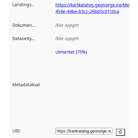
Landingsside
:
https://kartkatalog.geonorge.no/Metad
454e-44be-b5cc-26bb5c0110ca
Dokumentasjon
:
Ikke oppgitt
Datasettype
:
Ikke oppgitt
Utmerket (75%)
Metadatakvalitet
er en indikator
på hvor godt
datasettene er
beskrevet ved
Metadatakvalitet
:
hjelp
avmetadata.
Les mer om
metadatakvalitet
her
URI:
Kopier