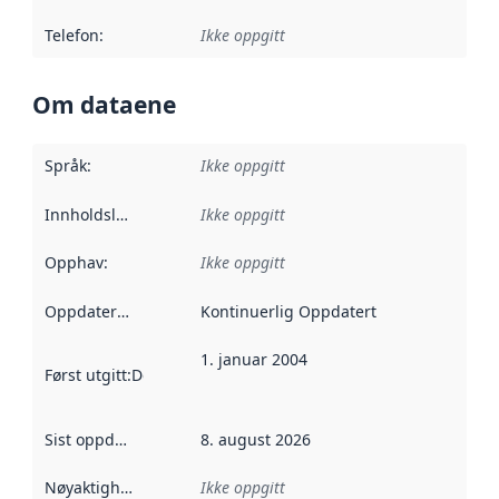
Telefon
:
Ikke oppgitt
Om dataene
Språk
:
Ikke oppgitt
Innholdsleverandører
Ikke oppgitt
:
Opphav
:
Ikke oppgitt
Oppdateringsfrekvens
Kontinuerlig Oppdatert
:
1. januar 2004
Først utgitt
:
Denne datoen sier når dataene i dette datasettet 
Sist oppdatert
:
8. august 2026
Nøyaktighet
:
Ikke oppgitt