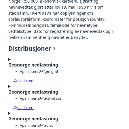
Norge 1:50 000, økonomisk kartverk, sjøkart og
navnevedtak gjort etter lov 18. mai 1990 nr.11 om
stadnamn. Hvert navn har opplysninger om
språk/språkform, koordinater for posisjon (punkt) ,
kommunetilhørighet, temakode for navnetype,
vedtakstype, dato for registrering av navnevedtak og i
hvilken sammenheng navnet er benyttet.
Distribusjoner
5
Geonorge nedlastning
Åpen lisens
API
gml
gml
Last ned
Geonorge nedlastning
Åpen lisens
API
txt
vnd.sosi
Last ned
Geonorge nedlastning
Åpen lisens
API
sql
sql