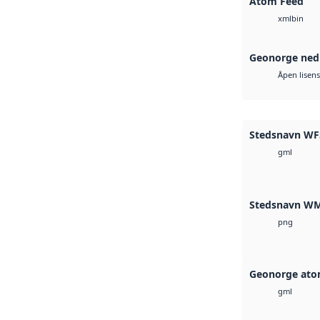
Atom Feed
bin
xml
Geonorge ned
Åpen lisens
Stedsnavn WF
gml
Stedsnavn W
png
Geonorge ato
gml