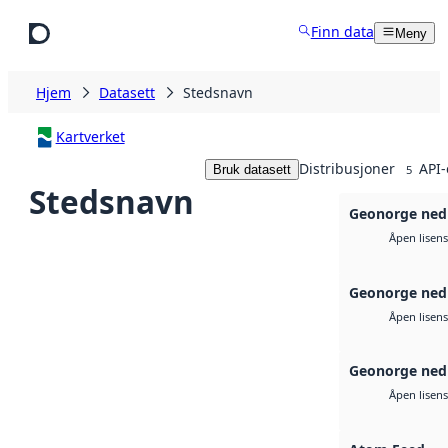
Hopp til hovedinnhold
Finn data
Meny
Hjem
Datasett
Stedsnavn
Kartverket
Distribusjoner
API-
Bruk datasett
5
Stedsnavn
Geonorge ned
Åpen lisens
Geonorge ned
Åpen lisens
Geonorge ned
Åpen lisens