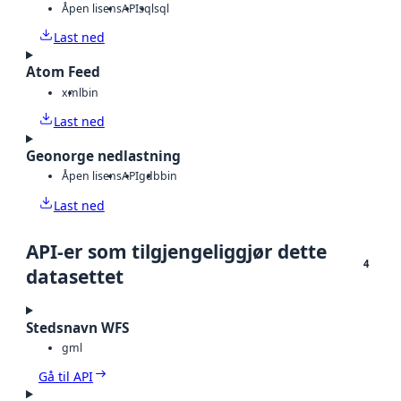
Åpen lisens
API
sql
sql
Last ned
Atom Feed
xml
bin
Last ned
Geonorge nedlastning
Åpen lisens
API
gdb
bin
Last ned
API-er som tilgjengeliggjør dette
4
datasettet
Stedsnavn WFS
gml
Gå til API