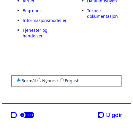
API-er
Datalandsbyen
Begreper
Teknisk
dokumentasjon
Informasjonsmodeller
Tjenester og
hendelser
Bokmål
Nynorsk
English
en tjeneste fra