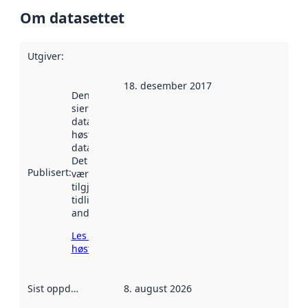
Om datasettet
Utgiver
:
18. desember 2017
Denne datoen
sier når
datasettet ble
høstet av
data.norge.no.
Det kan ha
Publisert
:
vært
tilgjengelig
tidligere
andre steder.
Les mer om
høsting her
Sist oppdatert
:
8. august 2026