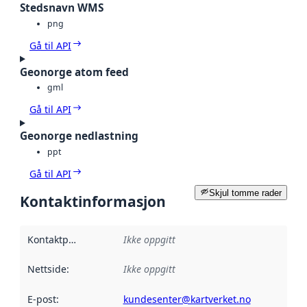
Stedsnavn WMS
png
Gå til API
Geonorge atom feed
gml
Gå til API
Geonorge nedlastning
ppt
Gå til API
Skjul tomme rader
Kontaktinformasjon
Kontaktpunkt
:
Ikke oppgitt
Nettside
:
Ikke oppgitt
E-post
:
kundesenter@kartverket.no