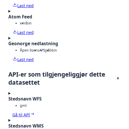
Last ned
Atom Feed
xml
bin
Last ned
Geonorge nedlastning
Åpen lisens
API
gdb
bin
Last ned
API-er som tilgjengeliggjør dette
4
datasettet
Stedsnavn WFS
gml
Gå til API
Stedsnavn WMS