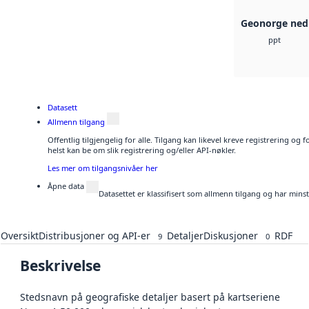
Geonorge ned
ppt
Datasett
Allmenn tilgang
Offentlig tilgjengelig for alle. Tilgang kan likevel kreve registrering o
helst kan be om slik registrering og/eller API-nøkler.
Les mer om tilgangsnivåer her
Åpne data
Datasettet er klassifisert som allmenn tilgang og har mins
Oversikt
Distribusjoner og API-er
Detaljer
Diskusjoner
RDF
9
0
Beskrivelse
Stedsnavn på geografiske detaljer basert på kartseriene