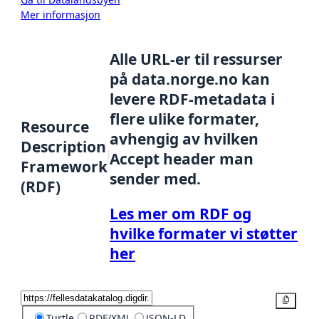
Mer informasjon
Alle URL-er til ressurser
på data.norge.no kan
levere RDF-metadata i
flere ulike formater,
Resource
avhengig av hvilken
Description
Accept header man
Framework
sender med.
(RDF)
Les mer om RDF og
hvilke formater vi støtter
her
Kopier
Turtle
RDF/XML
JSON-LD