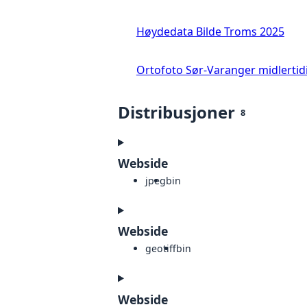
Høydedata Bilde Troms 2025
Ortofoto Sør-Varanger midlertid
Distribusjoner
8
Webside
jpeg
bin
Webside
geotiff
bin
Webside