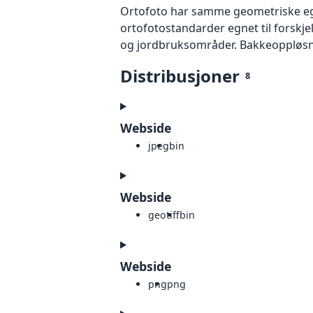
Ortofoto har samme geometriske egen
ortofotostandarder egnet til forskj
og jordbruksområder. Bakkeoppløsnin
Distribusjoner
8
Webside
jpeg
bin
Webside
geotiff
bin
Webside
png
png