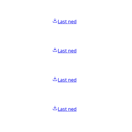
Last ned
Last ned
Last ned
Last ned