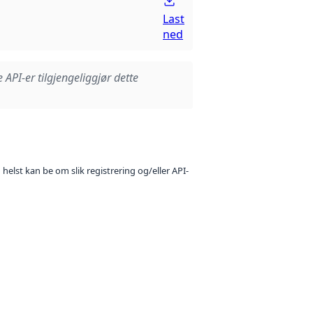
Last
ned
e API-er tilgjengeliggjør dette
 helst kan be om slik registrering og/eller API-