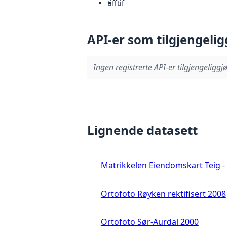
tiff
tif
API-er som tilgjengelig
Ingen registrerte API-er tilgjengeliggjø
Lignende datasett
Matrikkelen Eiendomskart Teig - 
Ortofoto Røyken rektifisert 2008
Ortofoto Sør-Aurdal 2000