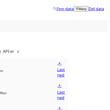
Finn data
Del data
Meny
API-er
8
0
Last
bin
ned
Last
bin
ff
ned