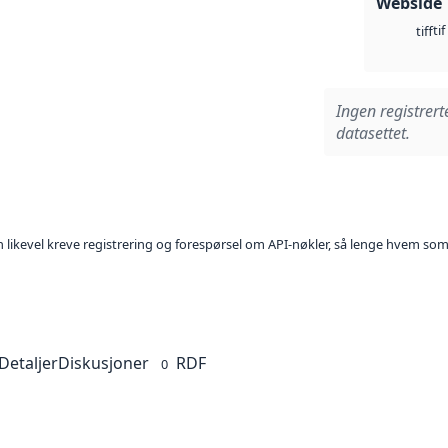
Webside
tif
tiff
Ingen registrert
datasettet.
kan likevel kreve registrering og forespørsel om API-nøkler, så lenge hvem som
Detaljer
Diskusjoner
RDF
0