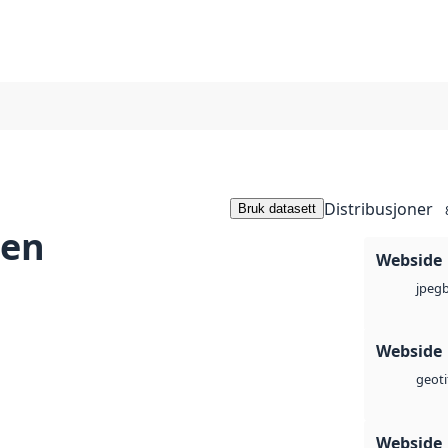
Distribusjoner
Bruk datasett
len
Webside
jpeg
Webside
geoti
Webside