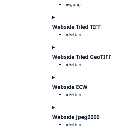
png
png
Webside Tiled TIFF
octet
bin
Webside Tiled GeoTIFF
octet
bin
Webside ECW
octet
bin
Webside Jpeg2000
octet
bin