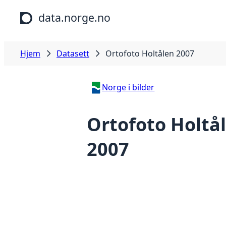
Hopp til hovedinnhold
data.norge.no
Hjem
Datasett
Ortofoto Holtålen 2007
Norge i bilder
Ortofoto Holtå
2007