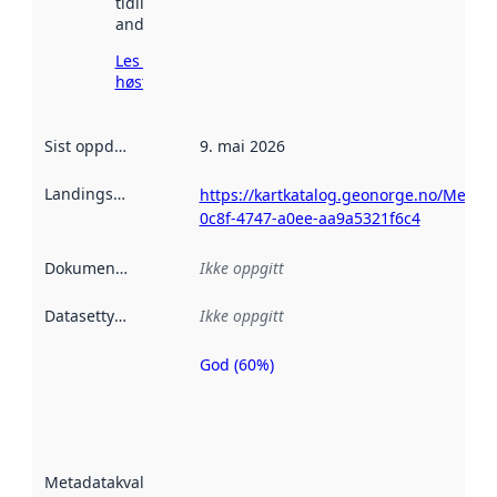
tidligere
andre steder.
Les mer om
høsting her
Sist oppdatert
:
9. mai 2026
Landingsside
:
https://kartkatalog.geonorge.no/Metad
0c8f-4747-a0ee-aa9a5321f6c4
Dokumentasjon
:
Ikke oppgitt
Datasettype
:
Ikke oppgitt
God (60%)
Metadatakvalitet
er en indikator
på hvor godt
datasettene er
beskrevet ved
Metadatakvalitet
:
hjelp