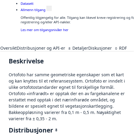
Datasett
Allmenn tilgang
Offentlig tilgjengelig for alle. Tilgang kan likevel kreve registrering o
registrering og/eller API-nøkler.
Les mer om tilgangsnivåer her
Oversikt
Distribusjoner og API-er
Detaljer
Diskusjoner
RDF
8
0
Beskrivelse
Ortofoto har samme geometriske egenskaper som et kart
og kan knyttes til et referansesystem. Ortofoto er inndelt i
ulike ortofotostandarder egnet til forskjellige formål.
Ortofoto «infrarødt» er opptak der en av fargekanalene er
erstattet med opptak i det nærinfrarøde området, og
bildene er spesielt egnet til vegetasjonskartlegging.
Bakkeoppløsning varierer fra 0,1 m - 0,5 m. Nøyaktighet
varierer fra ± 0,35 - 2 m.
Distribusjoner
8