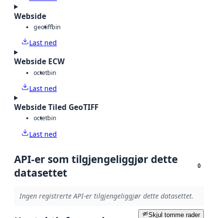
Webside
geotiff
bin
Last ned
Webside ECW
octet
bin
Last ned
Webside Tiled GeoTIFF
octet
bin
Last ned
API-er som tilgjengeliggjør dette
0
datasettet
Ingen registrerte API-er tilgjengeliggjør dette datasettet.
Skjul tomme rader