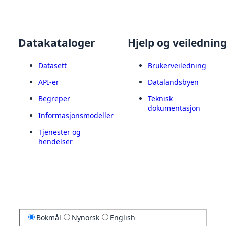
Datakataloger
Hjelp og veilednin
Datasett
Brukerveiledning
API-er
Datalandsbyen
Begreper
Teknisk
dokumentasjon
Informasjonsmodeller
Tjenester og
hendelser
Bokmål
Nynorsk
English