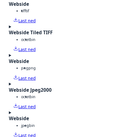
Webside
tiff
tif
Last ned
Webside Tiled TIFF
octet
bin
Last ned
Webside
png
png
Last ned
Webside Jpeg2000
octet
bin
Last ned
Webside
jpeg
bin
Last ned