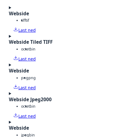
Webside
tiff
tif
Last ned
Webside Tiled TIFF
octet
bin
Last ned
Webside
png
png
Last ned
Webside Jpeg2000
octet
bin
Last ned
Webside
jpeg
bin