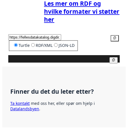
Les mer om RDF og
hvilke formater vi støtter
her
Kopier
Turtle
RDF/XML
JSON-LD
Kopier
Finner du det du leter etter?
Ta kontakt
med oss her, eller spør om hjelp i
Datalandsbyen
.