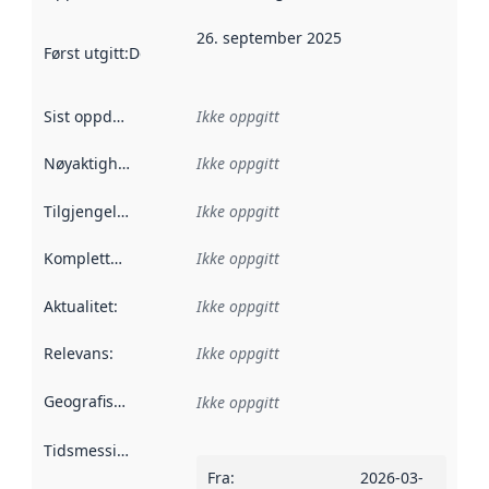
26. september 2025
Først utgitt
:
Denne datoen sier når dataene i dette datasettet 
Sist oppdatert
:
Ikke oppgitt
Nøyaktighet
:
Ikke oppgitt
Tilgjengelighet
:
Ikke oppgitt
Kompletthet
:
Ikke oppgitt
Aktualitet
:
Ikke oppgitt
Relevans
:
Ikke oppgitt
Geografisk avgrensning
:
Ikke oppgitt
Tidsmessig avgrensning
:
Fra
:
2026-03-