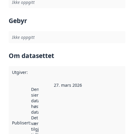
Ikke oppgitt
Gebyr
Ikke oppgitt
Om datasettet
Utgiver
:
27. mars 2026
Denne datoen
sier når
datasettet ble
høstet av
data.norge.no.
Det kan ha
Publisert
:
vært
tilgjengelig