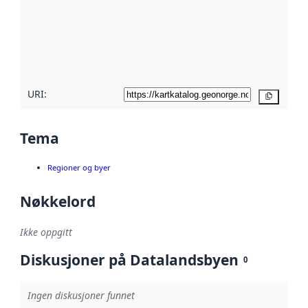
avmetadata.
Les mer om
metadatakvalitet
her
URI:
Kopier
Tema
Regioner og byer
Nøkkelord
Ikke oppgitt
Diskusjoner på Datalandsbyen
0
Ingen diskusjoner funnet