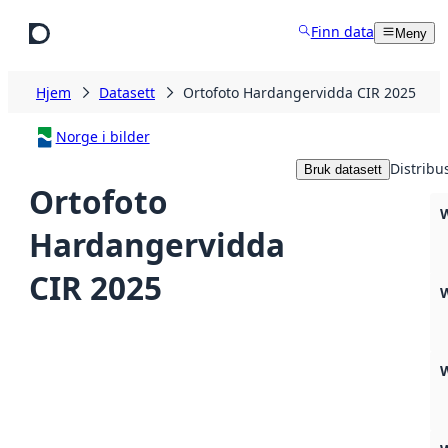
Hopp til hovedinnhold
Finn data
Meny
Hjem
Datasett
Ortofoto Hardangervidda CIR 2025
Norge i bilder
Distribu
Bruk datasett
Ortofoto
Hardangervidda
CIR 2025
W