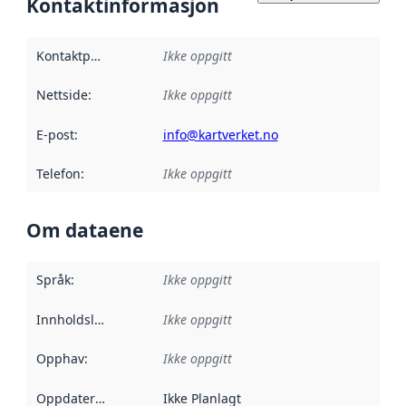
Kontaktinformasjon
Kontaktpunkt
:
Ikke oppgitt
Nettside
:
Ikke oppgitt
E-post
:
info@kartverket.no
Telefon
:
Ikke oppgitt
Om dataene
Språk
:
Ikke oppgitt
Innholdsleverandører
Ikke oppgitt
:
Opphav
:
Ikke oppgitt
Oppdateringsfrekvens
Ikke Planlagt
: