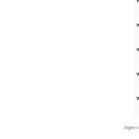
W
W
Ingen r