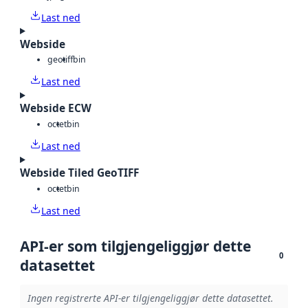
Last ned
Webside
geotiff
bin
Last ned
Webside ECW
octet
bin
Last ned
Webside Tiled GeoTIFF
octet
bin
Last ned
API-er som tilgjengeliggjør dette
0
datasettet
Ingen registrerte API-er tilgjengeliggjør dette datasettet.