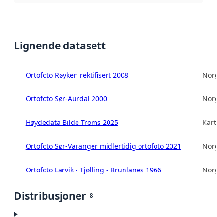
Lignende datasett
Ortofoto Røyken rektifisert 2008
Norg
Ortofoto Sør-Aurdal 2000
Norg
Høydedata Bilde Troms 2025
Kart
Ortofoto Sør-Varanger midlertidig ortofoto 2021
Norg
Ortofoto Larvik - Tjølling - Brunlanes 1966
Norg
Distribusjoner
8