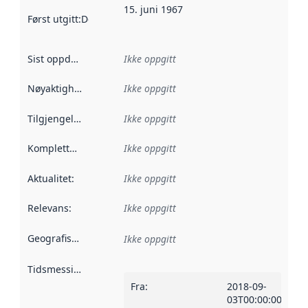
15. juni 1967
Først utgitt
:
Denne datoen sier når dataene i dette datasettet 
Sist oppdatert
:
Ikke oppgitt
Nøyaktighet
:
Ikke oppgitt
Tilgjengelighet
:
Ikke oppgitt
Kompletthet
:
Ikke oppgitt
Aktualitet
:
Ikke oppgitt
Relevans
:
Ikke oppgitt
Geografisk avgrensning
:
Ikke oppgitt
Tidsmessig avgrensning
:
Fra
:
2018-09-
03T00:00:00Z