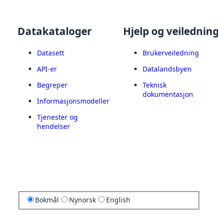
Datakataloger
Hjelp og veilednin
Datasett
Brukerveiledning
API-er
Datalandsbyen
Begreper
Teknisk
dokumentasjon
Informasjonsmodeller
Tjenester og
hendelser
Bokmål
Nynorsk
English