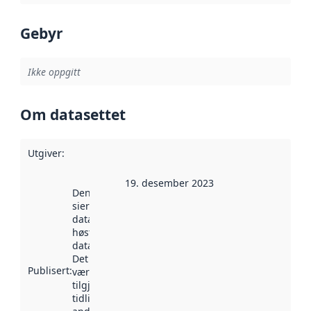
Gebyr
Ikke oppgitt
Om datasettet
Utgiver
:
19. desember 2023
Denne datoen
sier når
datasettet ble
høstet av
data.norge.no.
Det kan ha
Publisert
:
vært
tilgjengelig
tidligere