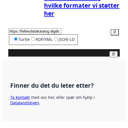
hvilke formater vi støtter
her
Kopier
Turtle
RDF/XML
JSON-LD
Kopier
Finner du det du leter etter?
Ta kontakt
med oss her, eller spør om hjelp i
Datalandsbyen
.