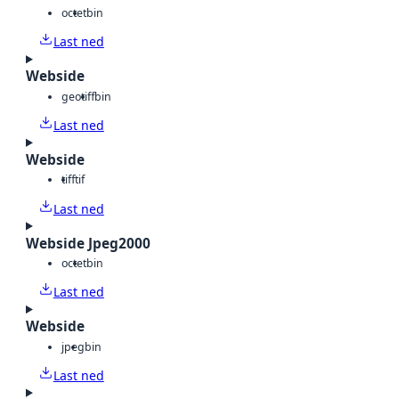
octet
bin
Last ned
Webside
geotiff
bin
Last ned
Webside
tiff
tif
Last ned
Webside Jpeg2000
octet
bin
Last ned
Webside
jpeg
bin
Last ned