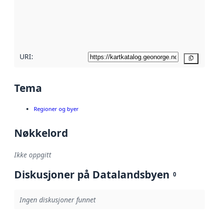
Les mer om
metadatakvalitet
her
URI:
Kopier
Tema
Regioner og byer
Nøkkelord
Ikke oppgitt
Diskusjoner på Datalandsbyen
0
Ingen diskusjoner funnet