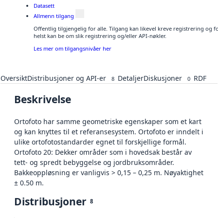
Datasett
Allmenn tilgang
Offentlig tilgjengelig for alle. Tilgang kan likevel kreve registrering o
helst kan be om slik registrering og/eller API-nøkler.
Les mer om tilgangsnivåer her
Oversikt
Distribusjoner og API-er
Detaljer
Diskusjoner
RDF
8
0
Beskrivelse
Ortofoto har samme geometriske egenskaper som et kart
og kan knyttes til et referansesystem. Ortofoto er inndelt i
ulike ortofotostandarder egnet til forskjellige formål.
Ortofoto 20: Dekker områder som i hovedsak består av
tett- og spredt bebyggelse og jordbruksområder.
Bakkeoppløsning er vanligvis > 0,15 – 0,25 m. Nøyaktighet
± 0.50 m.
Distribusjoner
8