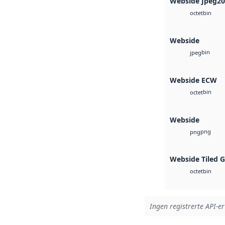
Webside Jpeg2
bin
octet
Webside
bin
jpeg
Webside ECW
bin
octet
Webside
png
png
Webside Tiled 
bin
octet
Ingen registrerte API-er