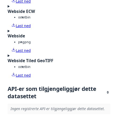
Last ned
Webside ECW
octet
bin
Last ned
Webside
png
png
Last ned
Webside Tiled GeoTIFF
octet
bin
Last ned
API-er som tilgjengeliggjør dette
0
datasettet
Ingen registrerte API-er tilgjengeliggjør dette datasettet.