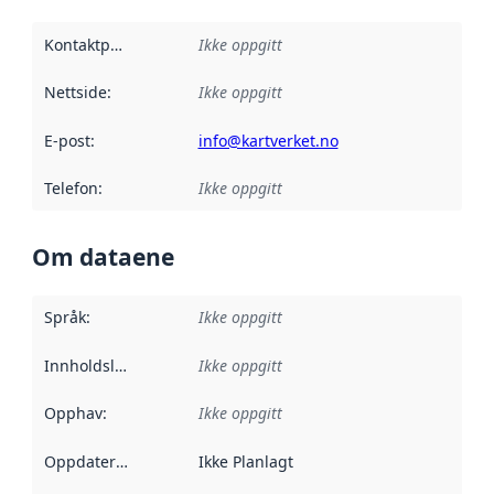
Kontaktpunkt
:
Ikke oppgitt
Nettside
:
Ikke oppgitt
E-post
:
info@kartverket.no
Telefon
:
Ikke oppgitt
Om dataene
Språk
:
Ikke oppgitt
Innholdsleverandører
Ikke oppgitt
:
Opphav
:
Ikke oppgitt
Oppdateringsfrekvens
Ikke Planlagt
: