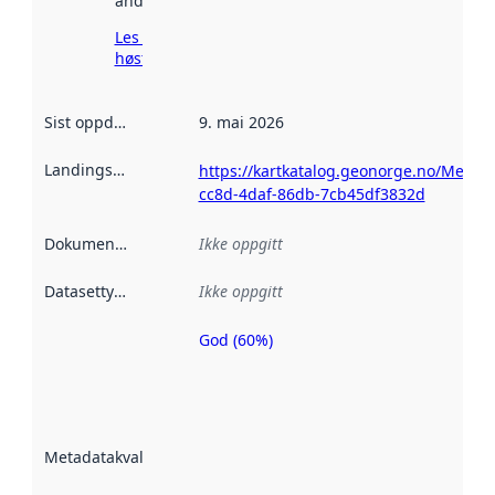
andre steder.
Les mer om
høsting her
Sist oppdatert
:
9. mai 2026
Landingsside
:
https://kartkatalog.geonorge.no/Metad
cc8d-4daf-86db-7cb45df3832d
Dokumentasjon
:
Ikke oppgitt
Datasettype
:
Ikke oppgitt
God (60%)
Metadatakvalitet
er en indikator
på hvor godt
datasettene er
beskrevet ved
Metadatakvalitet
:
hjelp
avmetadata.