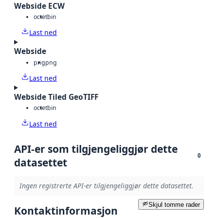
Webside ECW
octet
bin
Last ned
Webside
png
png
Last ned
Webside Tiled GeoTIFF
octet
bin
Last ned
API-er som tilgjengeliggjør dette
0
datasettet
Ingen registrerte API-er tilgjengeliggjør dette datasettet.
Skjul tomme rader
Kontaktinformasjon