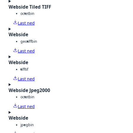
Webside Tiled TIFF
octet
bin
Last ned
Webside
geotiff
bin
Last ned
Webside
tiff
tif
Last ned
Webside Jpeg2000
octet
bin
Last ned
Webside
jpeg
bin