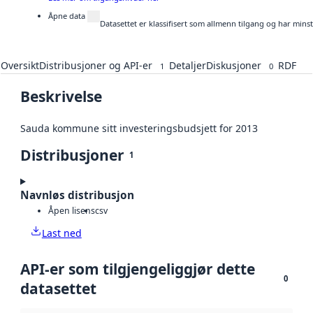
Åpne data
Datasettet er klassifisert som allmenn tilgang og har mins
Oversikt
Distribusjoner og API-er
Detaljer
Diskusjoner
RDF
1
0
Beskrivelse
Sauda kommune sitt investeringsbudsjett for 2013
Distribusjoner
1
Navnløs distribusjon
Åpen lisens
csv
Last ned
API-er som tilgjengeliggjør dette
0
datasettet