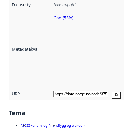
Datasettype
:
Ikke oppgitt
God (53%)
Metadatakvalitet
er en indikator
på hvor godt
datasettene er
beskrevet ved
Metadatakvalitet
:
hjelp
avmetadata.
Les mer om
metadatakvalitet
her
URI:
Kopier
Tema
REGI
Økonomi og finans
Bygg og eiendom