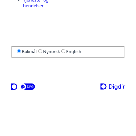
hendelser
Bokmål
Nynorsk
English
en tjeneste fra