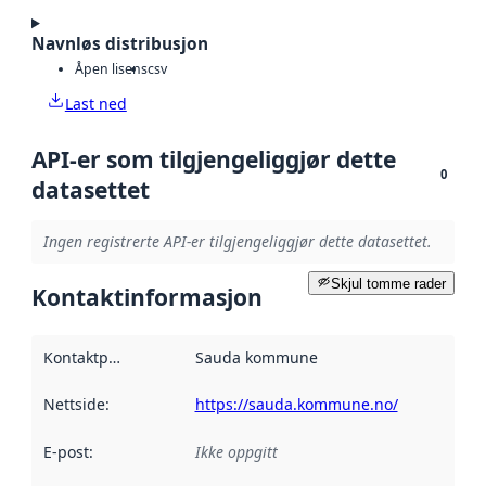
Navnløs distribusjon
Åpen lisens
csv
Last ned
API-er som tilgjengeliggjør dette
0
datasettet
Ingen registrerte API-er tilgjengeliggjør dette datasettet.
Skjul tomme rader
Kontaktinformasjon
Kontaktpunkt
:
Sauda kommune
Nettside
:
https://sauda.kommune.no/
E-post
:
Ikke oppgitt