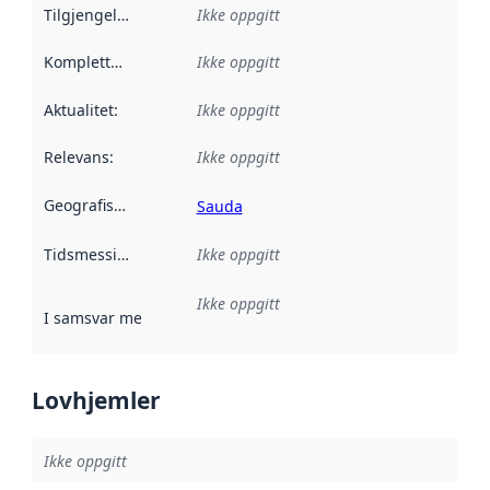
Tilgjengelighet
:
Ikke oppgitt
Kompletthet
:
Ikke oppgitt
Aktualitet
:
Ikke oppgitt
Relevans
:
Ikke oppgitt
Geografisk avgrensning
:
Sauda
Tidsmessig avgrensning
Ikke oppgitt
:
Ikke oppgitt
I samsvar med
:
Referanse til en implementasjonsregel eller a
Lovhjemler
Ikke oppgitt