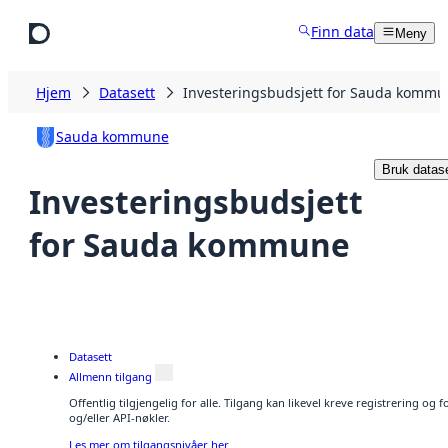
Hopp til hovedinnhold
Finn data
Meny
Hjem
Datasett
Investeringsbudsjett for Sauda komm
Sauda kommune
Bruk datase
Investeringsbudsjett
for Sauda kommune
Datasett
Allmenn tilgang
Offentlig tilgjengelig for alle. Tilgang kan likevel kreve registrering o
og/eller API-nøkler.
Les mer om tilgangsnivåer her