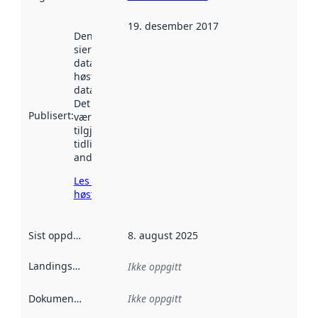
19. desember 2017
Denne datoen
sier når
datasettet ble
høstet av
data.norge.no.
Det kan ha
Publisert
:
vært
tilgjengelig
tidligere
andre steder.
Les mer om
høsting her
Sist oppdatert
:
8. august 2025
Landingsside
:
Ikke oppgitt
Dokumentasjon
:
Ikke oppgitt