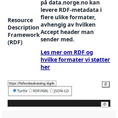
på data.norge.no kan
levere RDF-metadata i
flere ulike formater,
Resource
avhengig av hvilken
Description
Accept header man
Framework
sender med.
(RDF)
Les mer om RDF og
hvilke formater vi støtter
her
Kopier
Turtle
RDF/XML
JSON-LD
Kopier