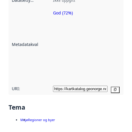
Datasettype
:
Ikke oppgitt
God (72%)
Metadatakvalitet
er en indikator
på hvor godt
datasettene er
beskrevet ved
Metadatakvalitet
:
hjelp
avmetadata.
Les mer om
metadatakvalitet
her
URI:
Kopier
Tema
Miljø
Regioner og byer