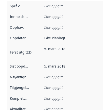
Språk
:
Ikke oppgitt
Innholdsleverandører
Ikke oppgitt
:
Opphav
:
Ikke oppgitt
Oppdateringsfrekvens
Ikke Planlagt
:
5. mars 2018
Først utgitt
:
Denne datoen sier når dataene i dette datasettet 
Sist oppdatert
:
5. mars 2018
Nøyaktighet
:
Ikke oppgitt
Tilgjengelighet
:
Ikke oppgitt
Kompletthet
:
Ikke oppgitt
Aktualitet
:
Ikke oppgitt