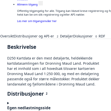
Allmenn tilgang
Offentlig tilgjengelig for alle. Tilgang kan likevel kreve registrering o
helst kan be om slik registrering og/eller API-nøkler.
Les mer om tilgangsnivåer her
Oversikt
Distribusjoner og API-er
Detaljer
Diskusjoner
RDF
2
0
Beskrivelse
D250 Kartdata er den mest detaljerte, heldekkende
kartdatasamlingen for Dronning Maud Land. Produktet
har et innhold som i all hovedsak tilsvarer kartserien
Dronning Maud Land 1:250 000, og med en detaljering
passende også for større målestokker. Produktet dekker
landarealet og fjellområdene i Dronning Maud Land.
Distribusjoner
2
Egen nedlastningsside