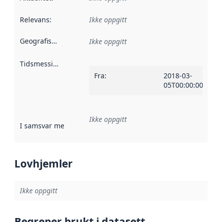
Relevans
:
Ikke oppgitt
Geografisk avgrensning
:
Ikke oppgitt
Tidsmessig avgrensning
:
Fra
:
2018-03-
05T00:00:00Z
Ikke oppgitt
I samsvar med
:
Referanse til en implementasjonsregel eller a
Lovhjemler
Ikke oppgitt
Begreper brukt i datasett