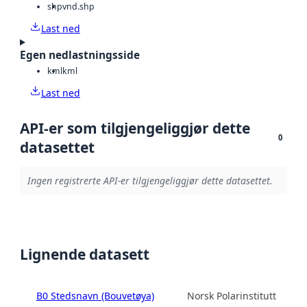
shp
vnd.shp
Last ned
Egen nedlastningsside
kml
kml
Last ned
API-er som tilgjengeliggjør dette
0
datasettet
Ingen registrerte API-er tilgjengeliggjør dette datasettet.
Lignende datasett
B0 Stedsnavn (Bouvetøya)
Norsk Polarinstitutt