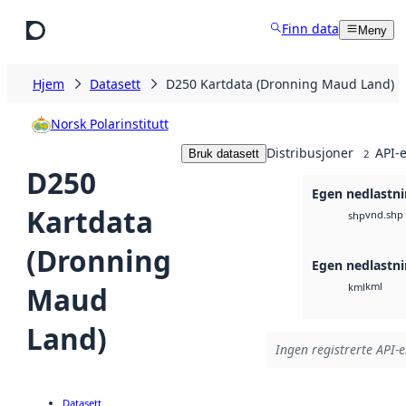
Hopp til hovedinnhold
Finn data
Meny
Hjem
Datasett
D250 Kartdata (Dronning Maud Land)
Norsk Polarinstitutt
Distribusjoner
API-e
Bruk datasett
2
D250
Egen nedlastni
Kartdata
vnd.shp
shp
(Dronning
Egen nedlastni
kml
Maud
kml
Land)
Ingen registrerte API-e
Datasett