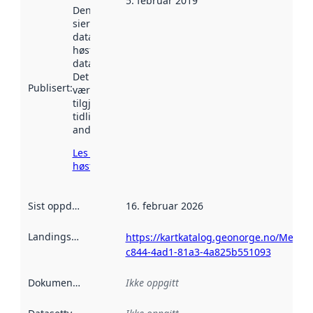
5. februar 2019
Denne datoen
sier når
datasettet ble
høstet av
data.norge.no.
Det kan ha
Publisert
:
vært
tilgjengelig
tidligere
andre steder.
Les mer om
høsting her
Sist oppdatert
:
16. februar 2026
Landingsside
:
https://kartkatalog.geonorge.no/Metad
c844-4ad1-81a3-4a825b551093
Dokumentasjon
:
Ikke oppgitt