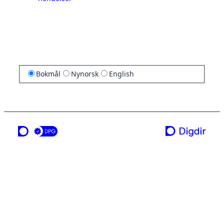
Bokmål
Nynorsk
English
en tjeneste fra