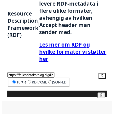
levere RDF-metadata i
flere ulike formater,
Resource
avhengig av hvilken
Description
Accept header man
Framework
sender med.
(RDF)
Les mer om RDF og
hvilke formater vi støtter
her
Kopier
Turtle
RDF/XML
JSON-LD
Kopier