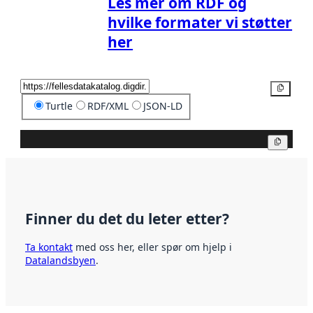
Les mer om RDF og
hvilke formater vi støtter
her
Kopier
Turtle
RDF/XML
JSON-LD
Kopier
Finner du det du leter etter?
Ta kontakt
med oss her, eller spør om hjelp i
Datalandsbyen
.