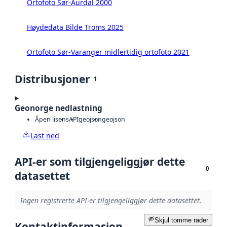
Ortofoto Sør-Aurdal 2000
Høydedata Bilde Troms 2025
Ortofoto Sør-Varanger midlertidig ortofoto 2021
Distribusjoner
1
Geonorge nedlastning
Åpen lisens
API
geojson
geojson
Last ned
API-er som tilgjengeliggjør dette
0
datasettet
Ingen registrerte API-er tilgjengeliggjør dette datasettet.
Skjul tomme rader
Kontaktinformasjon