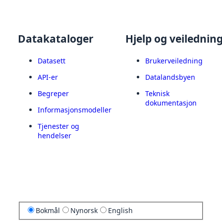
Datakataloger
Hjelp og veilednin
Datasett
Brukerveiledning
API-er
Datalandsbyen
Begreper
Teknisk
dokumentasjon
Informasjonsmodeller
Tjenester og
hendelser
Bokmål
Nynorsk
English