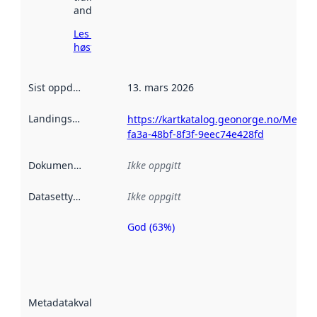
andre steder.
Les mer om
høsting her
Sist oppdatert
:
13. mars 2026
Landingsside
:
https://kartkatalog.geonorge.no/Metad
fa3a-48bf-8f3f-9eec74e428fd
Dokumentasjon
:
Ikke oppgitt
Datasettype
:
Ikke oppgitt
God (63%)
Metadatakvalitet
er en indikator
på hvor godt
datasettene er
beskrevet ved
Metadatakvalitet
:
hjelp