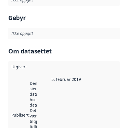
Gebyr
Ikke oppgitt
Om datasettet
Utgiver
:
5. februar 2019
Denne datoen
sier når
datasettet ble
høstet av
data.norge.no.
Det kan ha
Publisert
:
vært
tilgjengelig
tidligere