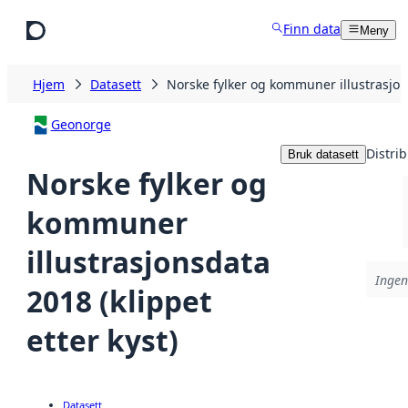
Hopp til hovedinnhold
Finn data
Meny
Hjem
Datasett
Norske fylker og kommuner illustrasjons
Geonorge
Distri
Bruk datasett
Norske fylker og
kommuner
illustrasjonsdata
Ingen
2018 (klippet
etter kyst)
Datasett