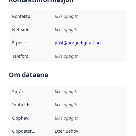
Kontaktpunkt
:
Ikke oppgitt
Nettside
:
Ikke oppgitt
E-post
:
post@norgedigitalt.no
Telefon
:
Ikke oppgitt
Om dataene
Språk
:
Ikke oppgitt
Innholdsleverandører
Ikke oppgitt
:
Opphav
:
Ikke oppgitt
Oppdateringsfrekvens
Etter Behov
: