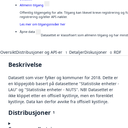
Allmenn tilgang
Offentlig tilgjengelig for alle. Tilgang kan likevel kreve registrering o
registrering og/eller API-nøkler.
Les mer om tilgangsnivåer her
Åpne data
Datasettet er klassifisert som allmenn tilgang og har mins
Oversikt
Distribusjoner og API-er
Detaljer
Diskusjoner
RDF
1
0
Beskrivelse
Datasett som viser fylker og kommuner for 2018. Dette er
en klippejobb basert på datasettene "Statistiske enheter -
LAU" og "Statistiske enheter - NUTS". NB! Datasettet er
ikke klippet etter en offisiell kystlinje, men en forenklet
kystlinje. Data kan derfor avvike fra offisiell kystlinje.
Distribusjoner
1