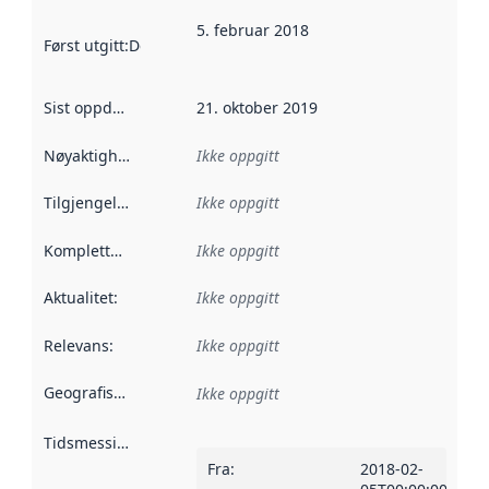
5. februar 2018
Først utgitt
:
Denne datoen sier når dataene i dette datasettet 
Sist oppdatert
:
21. oktober 2019
Nøyaktighet
:
Ikke oppgitt
Tilgjengelighet
:
Ikke oppgitt
Kompletthet
:
Ikke oppgitt
Aktualitet
:
Ikke oppgitt
Relevans
:
Ikke oppgitt
Geografisk avgrensning
:
Ikke oppgitt
Tidsmessig avgrensning
:
Fra
:
2018-02-