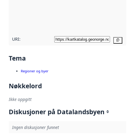
avmetadata.
Les mer om
metadatakvalitet
her
URI:
Kopier
Tema
Regioner og byer
Nøkkelord
Ikke oppgitt
Diskusjoner på Datalandsbyen
0
Ingen diskusjoner funnet