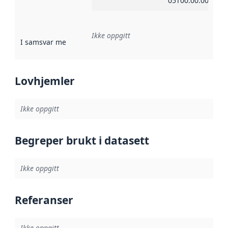
05T00:00:00Z
Ikke oppgitt
I samsvar med
:
Referanse til en implementasjonsregel eller a
Lovhjemler
Ikke oppgitt
Begreper brukt i datasett
Ikke oppgitt
Referanser
Ikke oppgitt