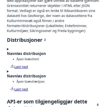
web-applikasjoner kan gjøre uttrekk av dataene gjennom.
Grensesnittet returnerer objekter i HTML eller JSON
format. Vedlagt er også en lenke til Riksantikvaren sine
datasett hos GeoNorge, der noen av datassettene fra
Kulturminnesøk også finnes i andre
formater/distribusjoner (Lokaliteter, Enkeltminner,
Kulturmiljøer, Sikringssoner og Freda bygninger)
Distribusjoner
2
Navnløs distribusjon
Åpen lisens
html
Last ned
Navnløs distribusjon
Åpen lisens
html
json
Last ned
API-er som tilgjengeliggjør dette
0