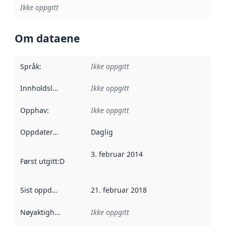
Ikke oppgitt
Om dataene
Språk
:
Ikke oppgitt
Innholdsleverandører
Ikke oppgitt
:
Opphav
:
Ikke oppgitt
Oppdateringsfrekvens
Daglig
:
3. februar 2014
Først utgitt
:
Denne datoen sier når dataene i dette datasettet 
Sist oppdatert
:
21. februar 2018
Nøyaktighet
:
Ikke oppgitt