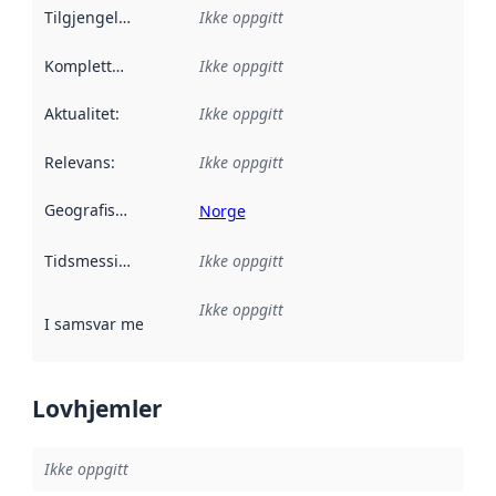
Tilgjengelighet
:
Ikke oppgitt
Kompletthet
:
Ikke oppgitt
Aktualitet
:
Ikke oppgitt
Relevans
:
Ikke oppgitt
Geografisk avgrensning
:
Norge
Tidsmessig avgrensning
Ikke oppgitt
:
Ikke oppgitt
I samsvar med
:
Referanse til en implementasjonsregel eller a
Lovhjemler
Ikke oppgitt