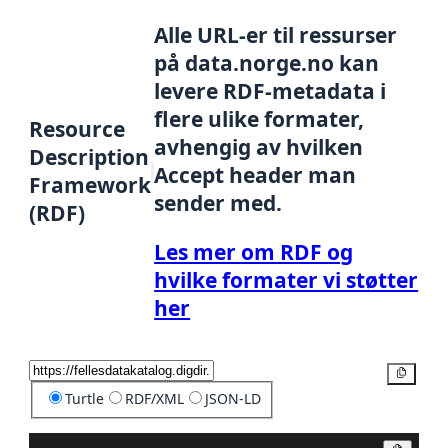
Alle URL-er til ressurser
på data.norge.no kan
levere RDF-metadata i
flere ulike formater,
Resource
avhengig av hvilken
Description
Accept header man
Framework
sender med.
(RDF)
Les mer om RDF og
hvilke formater vi støtter
her
Kopier
Turtle
RDF/XML
JSON-LD