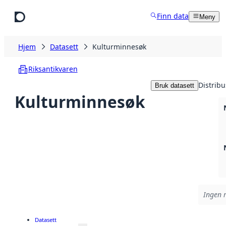
Hopp til hovedinnhold
Finn data
Meny
Hjem
Datasett
Kulturminnesøk
Riksantikvaren
Distribu
Bruk datasett
Kulturminnesøk
Ingen r
Datasett