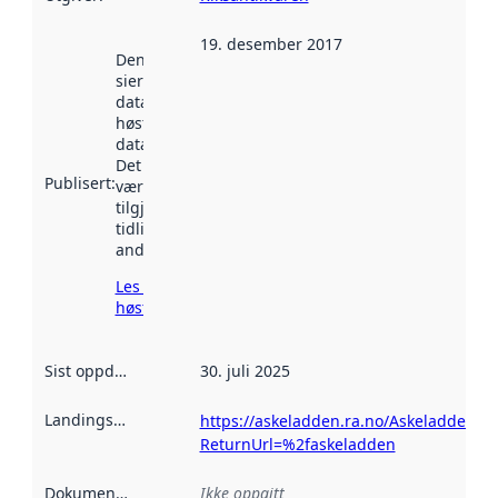
19. desember 2017
Denne datoen
sier når
datasettet ble
høstet av
data.norge.no.
Det kan ha
Publisert
:
vært
tilgjengelig
tidligere
andre steder.
Les mer om
høsting her
Sist oppdatert
:
30. juli 2025
Landingsside
:
https://askeladden.ra.no/Askeladden/P
ReturnUrl=%2faskeladden
Dokumentasjon
:
Ikke oppgitt