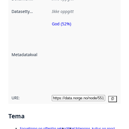
Datasettype
:
Ikke oppgitt
God (52%)
Metadatakvalitet
er en indikator
på hvor godt
datasettene er
beskrevet ved
Metadatakvalitet
:
hjelp
avmetadata.
Les mer om
metadatakvalitet
her
URI:
Kopier
Tema
Forvaltning og offentlig sektor
Miljø
Utdanning, kultur og sport