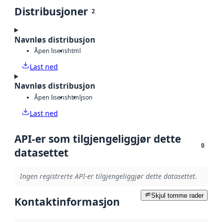
Distribusjoner
2
Navnløs distribusjon
Åpen lisens
html
Last ned
Navnløs distribusjon
Åpen lisens
html
json
Last ned
API-er som tilgjengeliggjør dette
0
datasettet
Ingen registrerte API-er tilgjengeliggjør dette datasettet.
Skjul tomme rader
Kontaktinformasjon