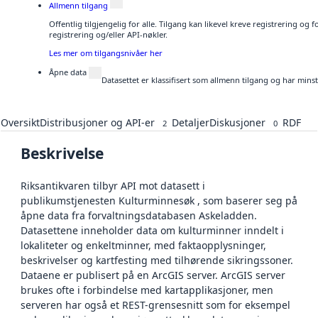
Allmenn tilgang
Offentlig tilgjengelig for alle. Tilgang kan likevel kreve registrering o
registrering og/eller API-nøkler.
Les mer om tilgangsnivåer her
Åpne data
Datasettet er klassifisert som allmenn tilgang og har mins
Oversikt
Distribusjoner og API-er
Detaljer
Diskusjoner
RDF
2
0
Beskrivelse
Riksantikvaren tilbyr API mot datasett i
publikumstjenesten Kulturminnesøk , som baserer seg på
åpne data fra forvaltningsdatabasen Askeladden.
Datasettene inneholder data om kulturminner inndelt i
lokaliteter og enkeltminner, med faktaopplysninger,
beskrivelser og kartfesting med tilhørende sikringssoner.
Dataene er publisert på en ArcGIS server. ArcGIS server
brukes ofte i forbindelse med kartapplikasjoner, men
serveren har også et REST-grensesnitt som for eksempel