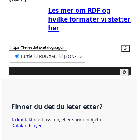
Les mer om RDF og
hvilke formater vi støtter
her
Kopier
Turtle
RDF/XML
JSON-LD
Kopier
Finner du det du leter etter?
Ta kontakt
med oss her, eller spør om hjelp i
Datalandsbyen
.