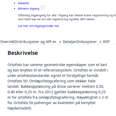
Datasett
Allmenn tilgang
Offentlig tilgjengelig for alle. Tilgang kan likevel kreve registrering og
som helst kan be om slik registrering og/eller API-nøkler.
Les mer om tilgangsnivåer her
Oversikt
Distribusjoner og API-er
Detaljer
Diskusjoner
RDF
8
0
Beskrivelse
Ortofoto har samme geometriske egenskaper som et kart
og kan knyttes til et referansesystem. Ortofoto er inndelt i
ulike ortofotostandarder egnet til forskjellige formål.
Ortofoto 50: Omløpsfotografering som dekker hele
landet. Bakkeoppløsning på disse varierer mellom 0,50,
0,40 eller 0,25 m. Fra 2012 gjelder bakkeoppløsning 0,25
m for ortofoto fra omløpsfotografering. Nøyaktighet ± 2 m
for Ortofoto 50 (avhenger av kvaliteten på benyttet
høydemodell)