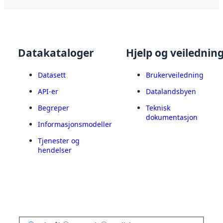
Datakataloger
Hjelp og veilednin
Datasett
Brukerveiledning
API-er
Datalandsbyen
Begreper
Teknisk
dokumentasjon
Informasjonsmodeller
Tjenester og
hendelser