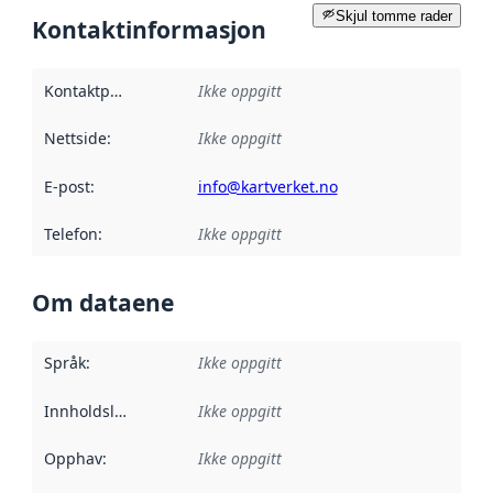
Skjul tomme rader
Kontaktinformasjon
Kontaktpunkt
:
Ikke oppgitt
Nettside
:
Ikke oppgitt
E-post
:
info@kartverket.no
Telefon
:
Ikke oppgitt
Om dataene
Språk
:
Ikke oppgitt
Innholdsleverandører
Ikke oppgitt
:
Opphav
:
Ikke oppgitt