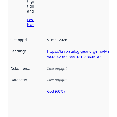
tilgjengelig
tidligere
andre steder.
Les mer om
høsting her
Sist oppdatert
:
9. mai 2026
Landingsside
:
https://kartkatalog.geonorge.no/Metad
5a4a-4296-9b44-1813a86061a3
Dokumentasjon
:
Ikke oppgitt
Datasettype
:
Ikke oppgitt
God (60%)
Metadatakvalitet
er en indikator
på hvor godt
datasettene er
beskrevet ved