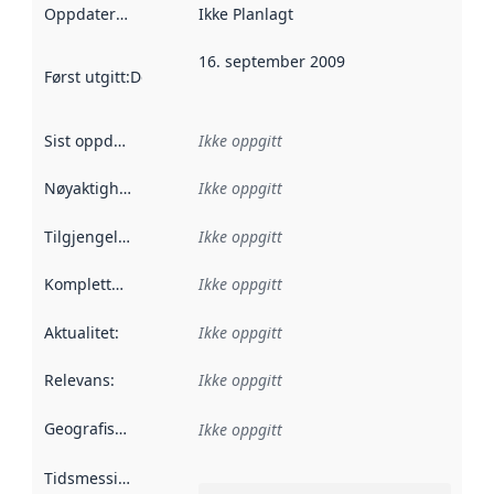
Oppdateringsfrekvens
Ikke Planlagt
:
16. september 2009
Først utgitt
:
Denne datoen sier når dataene i dette datasettet 
Sist oppdatert
:
Ikke oppgitt
Nøyaktighet
:
Ikke oppgitt
Tilgjengelighet
:
Ikke oppgitt
Kompletthet
:
Ikke oppgitt
Aktualitet
:
Ikke oppgitt
Relevans
:
Ikke oppgitt
Geografisk avgrensning
:
Ikke oppgitt
Tidsmessig avgrensning
: