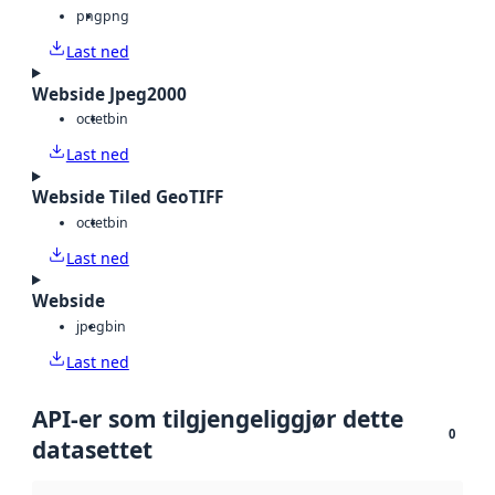
png
png
Last ned
Webside Jpeg2000
octet
bin
Last ned
Webside Tiled GeoTIFF
octet
bin
Last ned
Webside
jpeg
bin
Last ned
API-er som tilgjengeliggjør dette
0
datasettet