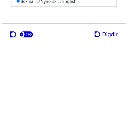
Bokmål
Nynorsk
English
en tjeneste fra