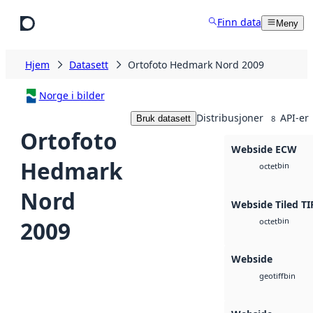
Hopp til hovedinnhold
Finn data
Meny
Hjem
Datasett
Ortofoto Hedmark Nord 2009
Norge i bilder
Distribusjoner
API-er
Bruk datasett
8
Ortofoto
Webside ECW
Hedmark
bin
octet
Nord
Webside Tiled TI
bin
2009
octet
Webside
bin
geotiff