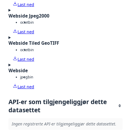
Last ned
Webside Jpeg2000
octet
bin
Last ned
Webside Tiled GeoTIFF
octet
bin
Last ned
Webside
jpeg
bin
Last ned
API-er som tilgjengeliggjør dette
0
datasettet
Ingen registrerte API-er tilgjengeliggjør dette datasettet.