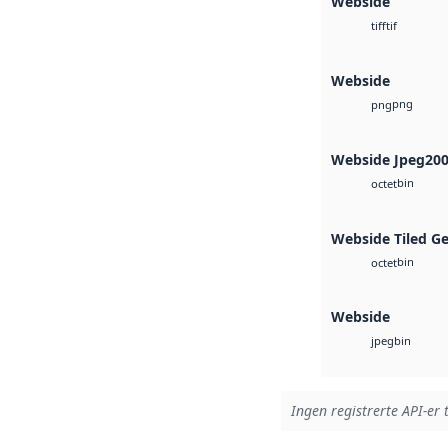
Webside
tif
tiff
Webside
png
png
Webside Jpeg20
bin
octet
Webside Tiled G
bin
octet
Webside
bin
jpeg
Ingen registrerte API-er 