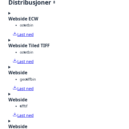
Distribusjoner
8
Webside ECW
octet
bin
Last ned
Webside Tiled TIFF
octet
bin
Last ned
Webside
geotiff
bin
Last ned
Webside
tiff
tif
Last ned
Webside