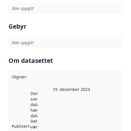
Ikke oppgitt
Gebyr
Ikke oppgitt
Om datasettet
Utgiver
:
19. desember 2023
Denne datoen
sier når
datasettet ble
høstet av
data.norge.no.
Det kan ha
Publisert
:
vært