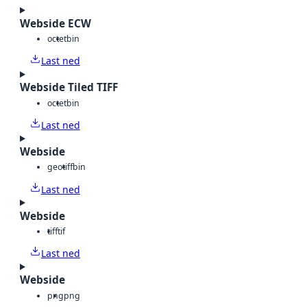
Webside ECW
octet
bin
Last ned
Webside Tiled TIFF
octet
bin
Last ned
Webside
geotiff
bin
Last ned
Webside
tiff
tif
Last ned
Webside
png
png