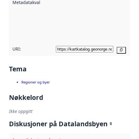
Metadatakvalitet
:
hjelp
avmetadata.
Les mer om
metadatakvalitet
her
URI:
Kopier
Tema
Regioner og byer
Nøkkelord
Ikke oppgitt
Diskusjoner på Datalandsbyen
0