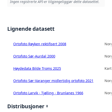
Ingen registrerte API-er tilgjengeliggjør dette datasettet.
Lignende datasett
Ortofoto Røyken rektifisert 2008
Norg
Ortofoto Sør-Aurdal 2000
Norg
Høydedata Bilde Troms 2025
Kart
Ortofoto Sør-Varanger midlertidig ortofoto 2021
Norg
Ortofoto Larvik - Tjølling - Brunlanes 1966
Norg
Distribusjoner
8