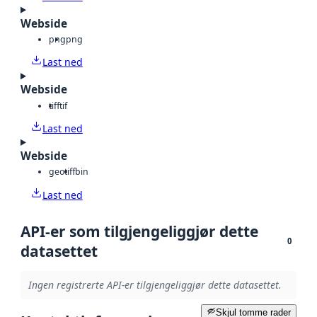
Webside
png
png
Last ned
Webside
tiff
tif
Last ned
Webside
geotiff
bin
Last ned
API-er som tilgjengeliggjør dette
0
datasettet
Ingen registrerte API-er tilgjengeliggjør dette datasettet.
Skjul tomme rader