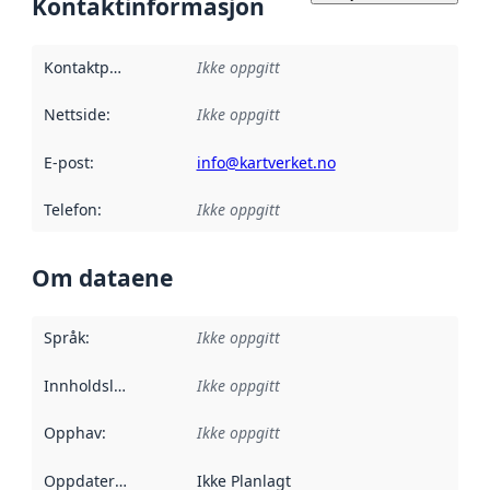
Kontaktinformasjon
Kontaktpunkt
:
Ikke oppgitt
Nettside
:
Ikke oppgitt
E-post
:
info@kartverket.no
Telefon
:
Ikke oppgitt
Om dataene
Språk
:
Ikke oppgitt
Innholdsleverandører
Ikke oppgitt
:
Opphav
:
Ikke oppgitt
Oppdateringsfrekvens
Ikke Planlagt
: