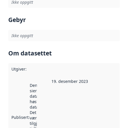
Ikke oppgitt
Gebyr
Ikke oppgitt
Om datasettet
Utgiver
:
19. desember 2023
Denne datoen
sier når
datasettet ble
høstet av
data.norge.no.
Det kan ha
Publisert
:
vært
tilgjengelig