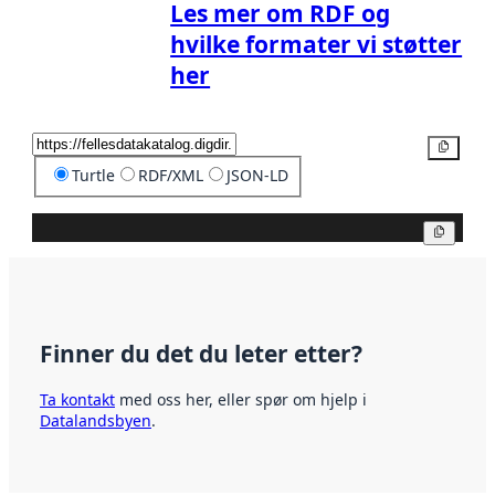
Les mer om RDF og
hvilke formater vi støtter
her
Kopier
Turtle
RDF/XML
JSON-LD
Kopier
Finner du det du leter etter?
Ta kontakt
med oss her, eller spør om hjelp i
Datalandsbyen
.