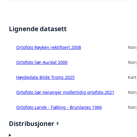
Lignende datasett
Ortofoto Røyken rektifisert 2008
Norg
Ortofoto Sør-Aurdal 2000
Norg
Høydedata Bilde Troms 2025
Kart
Ortofoto Sør-Varanger midlertidig ortofoto 2021
Norg
Ortofoto Larvik - Tjølling - Brunlanes 1966
Norg
Distribusjoner
8