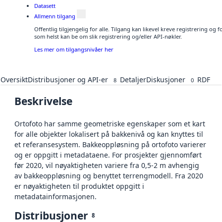
Datasett
Allmenn tilgang
Offentlig tilgjengelig for alle. Tilgang kan likevel kreve registrering og
som helst kan be om slik registrering og/eller API-nøkler.
Les mer om tilgangsnivåer her
Oversikt
Distribusjoner og API-er
Detaljer
Diskusjoner
RDF
8
0
Beskrivelse
Ortofoto har samme geometriske egenskaper som et kart
for alle objekter lokalisert på bakkenivå og kan knyttes til
et referansesystem. Bakkeoppløsning på ortofoto varierer
og er oppgitt i metadataene. For prosjekter gjennomført
før 2020, vil nøyaktigheten variere fra 0,5-2 m avhengig
av bakkeoppløsning og benyttet terrengmodell. Fra 2020
er nøyaktigheten til produktet oppgitt i
metadatainformasjonen.
Distribusjoner
8