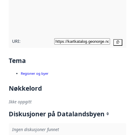
avmetadata.
Les mer om
metadatakvalitet
her
URI:
Kopier
Tema
Regioner og byer
Nøkkelord
Ikke oppgitt
Diskusjoner på Datalandsbyen
0
Ingen diskusjoner funnet