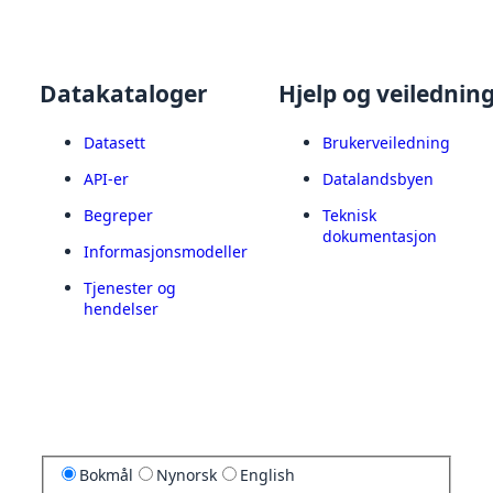
Datakataloger
Hjelp og veilednin
Datasett
Brukerveiledning
API-er
Datalandsbyen
Begreper
Teknisk
dokumentasjon
Informasjonsmodeller
Tjenester og
hendelser
Bokmål
Nynorsk
English