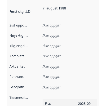
7. august 1988
Først utgitt
:
Denne datoen sier når dataene i dette datasettet 
Sist oppdatert
:
Ikke oppgitt
Nøyaktighet
:
Ikke oppgitt
Tilgjengelighet
:
Ikke oppgitt
Kompletthet
:
Ikke oppgitt
Aktualitet
:
Ikke oppgitt
Relevans
:
Ikke oppgitt
Geografisk avgrensning
:
Ikke oppgitt
Tidsmessig avgrensning
:
Fra
:
2023-09-