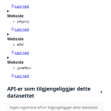
Last ned
Webside
png
png
Last ned
Webside
tiff
tif
Last ned
Webside
geotiff
bin
Last ned
API-er som tilgjengeliggjør dette
0
datasettet
Ingen registrerte API-er tilgjengeliggjør dette datasettet.