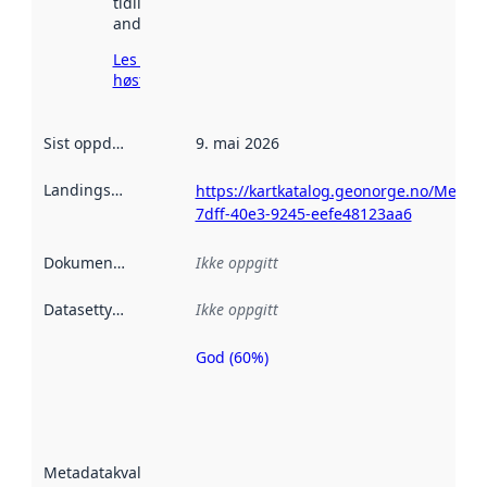
tidligere
andre steder.
Les mer om
høsting her
Sist oppdatert
:
9. mai 2026
Landingsside
:
https://kartkatalog.geonorge.no/Metad
7dff-40e3-9245-eefe48123aa6
Dokumentasjon
:
Ikke oppgitt
Datasettype
:
Ikke oppgitt
God (60%)
Metadatakvalitet
er en indikator
på hvor godt
datasettene er
beskrevet ved
Metadatakvalitet
:
hjelp