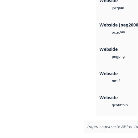
Webside
bin
jpeg
Webside Jpeg200
bin
octet
Webside
png
png
Webside
tif
tiff
Webside
bin
geotiff
Ingen registrerte API-er ti