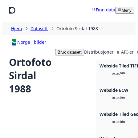
Hopp til hovedinnhold
Finn data
Meny
Hjem
Datasett
Ortofoto Sirdal 1988
Norge i bilder
Distribusjoner
API-er
Bruk datasett
8
Ortofoto
Webside Tiled TIF
Sirdal
bin
octet
1988
Webside ECW
bin
octet
Webside Tiled Ge
bin
octet