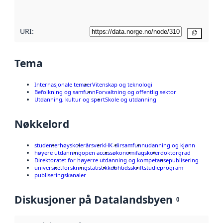
her
URI:
Kopier
Tema
Internasjonale temaer
Vitenskap og teknologi
Befolkning og samfunn
Forvaltning og offentlig sektor
Utdanning, kultur og sport
Skole og utdanning
Nøkkelord
studenter
høyskoler
årsverk
HK-dir
samfunn
udanning og kjønn
høyere utdanning
open access
økonomi
fagskoler
doktorgrad
Direktoratet for høyerre utdanning og kompetanse
publisering
universitet
forskning
statistikk
dbh
tidsskrift
studieprogram
publiseringskanaler
Diskusjoner på Datalandsbyen
0