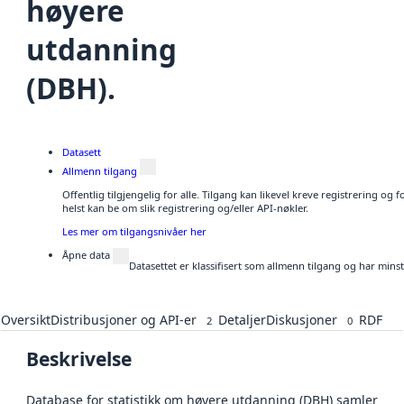
høyere
utdanning
(DBH).
Datasett
Allmenn tilgang
Offentlig tilgjengelig for alle. Tilgang kan likevel kreve registrering o
helst kan be om slik registrering og/eller API-nøkler.
Les mer om tilgangsnivåer her
Åpne data
Datasettet er klassifisert som allmenn tilgang og har mins
Oversikt
Distribusjoner og API-er
Detaljer
Diskusjoner
RDF
2
0
Beskrivelse
Database for statistikk om høyere utdanning (DBH) samler