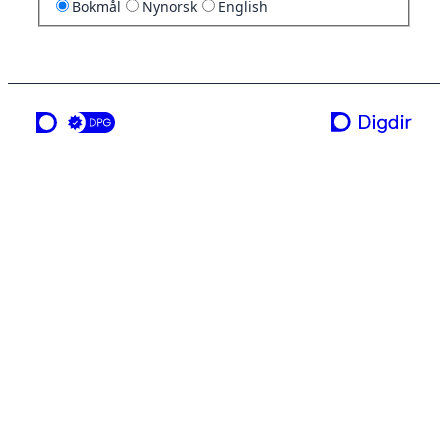
Bokmål
Nynorsk
English
en tjeneste fra