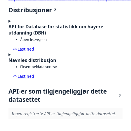
Distribusjoner
2
API for Database for statistikk om høyere
utdanning (DBH)
Åpen lisens
json
Last ned
Navnløs distribusjon
Eksempeldata
json
csv
Last ned
API-er som tilgjengeliggjør dette
0
datasettet
Ingen registrerte API-er tilgjengeliggjør dette datasettet.