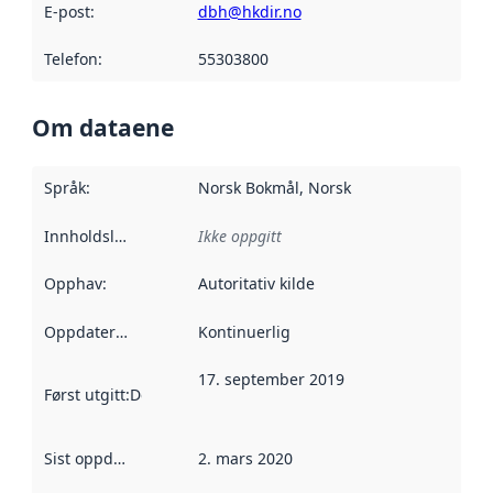
E-post
:
dbh@hkdir.no
Telefon
:
55303800
Om dataene
Språk
:
Norsk Bokmål, Norsk
Innholdsleverandører
Ikke oppgitt
:
Opphav
:
Autoritativ kilde
Oppdateringsfrekvens
Kontinuerlig
:
17. september 2019
Først utgitt
:
Denne datoen sier når dataene i dette datasettet 
Sist oppdatert
:
2. mars 2020