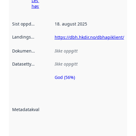
Les mer om
høsting her
Sist oppdatert
:
18. august 2025
Landingsside
:
https://dbh.hkdir.no/dbhapiklient/
Dokumentasjon
:
Ikke oppgitt
Datasettype
:
Ikke oppgitt
God (56%)
Metadatakvalitet
er en indikator
på hvor godt
datasettene er
beskrevet ved
Metadatakvalitet
:
hjelp
avmetadata.
Les mer om
metadatakvalitet