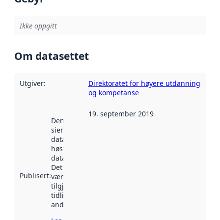
Ikke oppgitt
Om datasettet
Utgiver
:
Direktoratet for høyere utdanning
og kompetanse
19. september 2019
Denne datoen
sier når
datasettet ble
høstet av
data.norge.no.
Det kan ha
Publisert
:
vært
tilgjengelig
tidligere
andre steder.