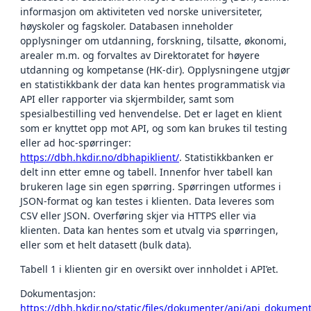
informasjon om aktiviteten ved norske universiteter,
høyskoler og fagskoler. Databasen inneholder
opplysninger om utdanning, forskning, tilsatte, økonomi,
arealer m.m. og forvaltes av Direktoratet for høyere
utdanning og kompetanse (HK-dir). Opplysningene utgjør
en statistikkbank der data kan hentes programmatisk via
API eller rapporter via skjermbilder, samt som
spesialbestilling ved henvendelse. Det er laget en klient
som er knyttet opp mot API, og som kan brukes til testing
eller ad hoc-spørringer:
https://dbh.hkdir.no/dbhapiklient/
. Statistikkbanken er
delt inn etter emne og tabell. Innenfor hver tabell kan
brukeren lage sin egen spørring. Spørringen utformes i
JSON-format og kan testes i klienten. Data leveres som
CSV eller JSON. Overføring skjer via HTTPS eller via
klienten. Data kan hentes som et utvalg via spørringen,
eller som et helt datasett (bulk data).
Tabell 1 i klienten gir en oversikt over innholdet i API’et.
Dokumentasjon:
https://dbh.hkdir.no/static/files/dokumenter/api/api_dokumen