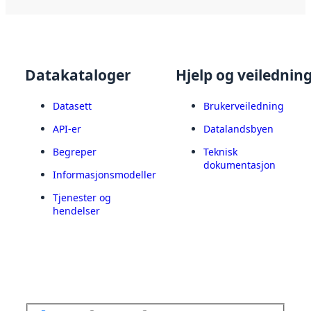
Datakataloger
Hjelp og veilednin
Datasett
Brukerveiledning
API-er
Datalandsbyen
Begreper
Teknisk
dokumentasjon
Informasjonsmodeller
Tjenester og
hendelser