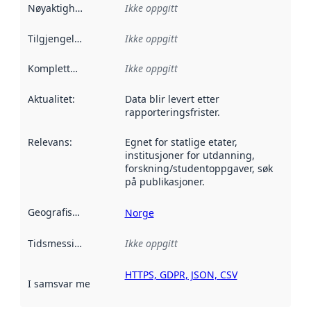
Nøyaktighet
:
Ikke oppgitt
Tilgjengelighet
:
Ikke oppgitt
Kompletthet
:
Ikke oppgitt
Aktualitet
:
Data blir levert etter
rapporteringsfrister.
Relevans
:
Egnet for statlige etater,
institusjoner for utdanning,
forskning/studentoppgaver, søk
på publikasjoner.
Geografisk avgrensning
:
Norge
Tidsmessig avgrensning
Ikke oppgitt
:
HTTPS, GDPR, JSON, CSV
I samsvar med
:
Referanse til en implementasjonsregel eller a