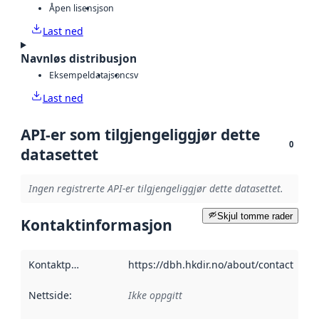
Åpen lisens
json
Last ned
Navnløs distribusjon
Eksempeldata
json
csv
Last ned
API-er som tilgjengeliggjør dette
0
datasettet
Ingen registrerte API-er tilgjengeliggjør dette datasettet.
Skjul tomme rader
Kontaktinformasjon
Kontaktpunkt
:
https://dbh.hkdir.no/about/contact
Nettside
:
Ikke oppgitt