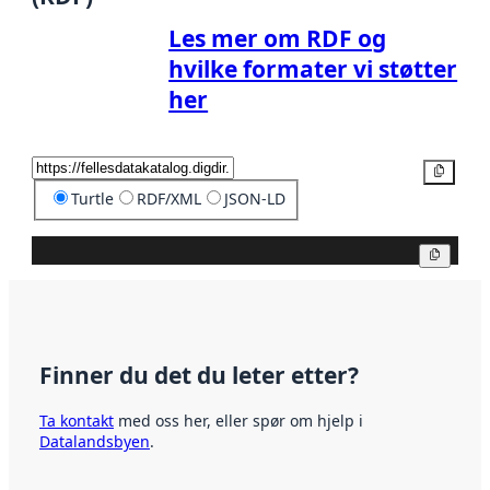
Les mer om RDF og
hvilke formater vi støtter
her
Kopier
Turtle
RDF/XML
JSON-LD
Kopier
Finner du det du leter etter?
Ta kontakt
med oss her, eller spør om hjelp i
Datalandsbyen
.