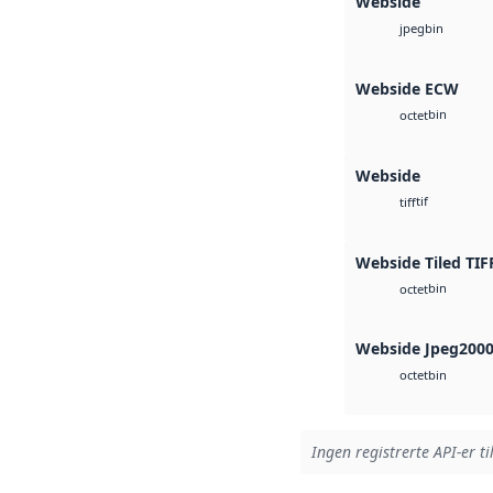
Webside
bin
jpeg
Webside ECW
bin
octet
Webside
tif
tiff
Webside Tiled TIF
bin
octet
Webside Jpeg200
bin
octet
Ingen registrerte API-er ti