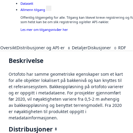
Datasett
Allmenn tilgang
Offentlig tilgjengelig for alle. Tilgang kan likevel kreve registrering og
som helst kan be om slik registrering og/eller API-nøkler.
Les mer om tilgangsnivåer her
Oversikt
Distribusjoner og API-er
Detaljer
Diskusjoner
RDF
8
0
Beskrivelse
Ortofoto har samme geometriske egenskaper som et kart
for alle objekter lokalisert på bakkenivå og kan knyttes til
et referansesystem. Bakkeoppløsning på ortofoto varierer
og er oppgitt i metadataene. For prosjekter gjennomført
før 2020, vil nøyaktigheten variere fra 0,5-2 m avhengig
av bakkeoppløsning og benyttet terrengmodell. Fra 2020
er nøyaktigheten til produktet oppgitt i
metadatainformasjonen.
Distribusjoner
8