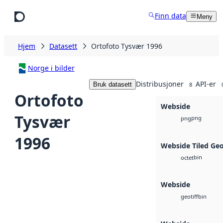
Hopp til hovedinnhold
Finn data
Meny
Hjem
Datasett
Ortofoto Tysvær 1996
Norge i bilder
Distribusjoner
API-er
Bruk datasett
8
Ortofoto
Webside
Tysvær
png
png
1996
Webside Tiled Ge
bin
octet
Webside
bin
geotiff