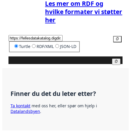
Les mer om RDF og
hvilke formater vi støtter
her
Kopier
Turtle
RDF/XML
JSON-LD
Kopier
Finner du det du leter etter?
Ta kontakt
med oss her, eller spør om hjelp i
Datalandsbyen
.