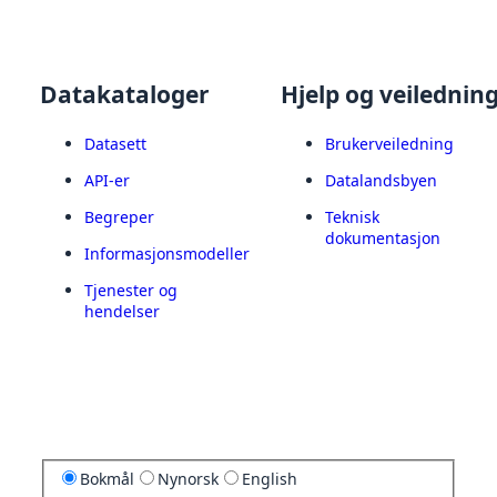
Datakataloger
Hjelp og veilednin
Datasett
Brukerveiledning
API-er
Datalandsbyen
Begreper
Teknisk
dokumentasjon
Informasjonsmodeller
Tjenester og
hendelser
Bokmål
Nynorsk
English