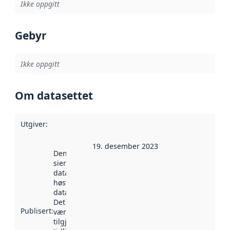
Ikke oppgitt
Gebyr
Ikke oppgitt
Om datasettet
Utgiver
:
19. desember 2023
Denne datoen
sier når
datasettet ble
høstet av
data.norge.no.
Det kan ha
Publisert
:
vært
tilgjengelig