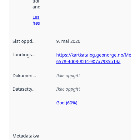
tidligere
andre steder.
Les mer om
høsting her
Sist oppdatert
:
9. mai 2026
Landingsside
:
https://kartkatalog.geonorge.no/Metad
6578-4d03-82f4-907a7935b14a
Dokumentasjon
:
Ikke oppgitt
Datasettype
:
Ikke oppgitt
God (60%)
Metadatakvalitet
er en indikator
på hvor godt
datasettene er
beskrevet ved
Metadatakvalitet
:
hjelp