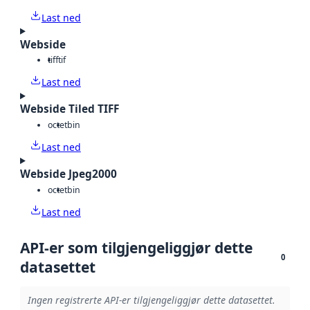
Last ned
Webside
tiff
tif
Last ned
Webside Tiled TIFF
octet
bin
Last ned
Webside Jpeg2000
octet
bin
Last ned
API-er som tilgjengeliggjør dette
0
datasettet
Ingen registrerte API-er tilgjengeliggjør dette datasettet.