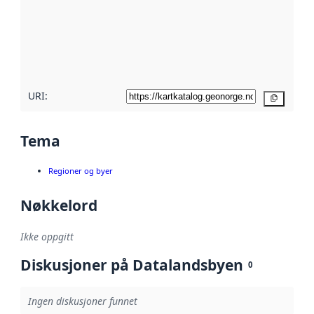
avmetadata.
Les mer om
metadatakvalitet
her
URI:
Kopier
Tema
Regioner og byer
Nøkkelord
Ikke oppgitt
Diskusjoner på Datalandsbyen
0
Ingen diskusjoner funnet