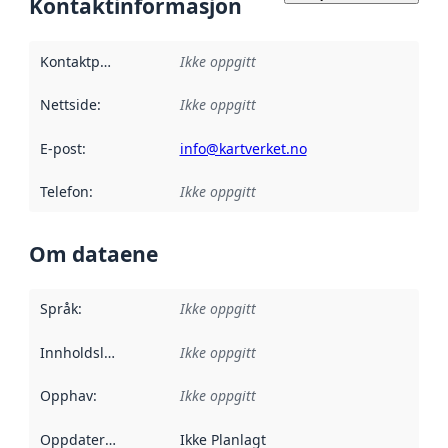
Kontaktinformasjon
Kontaktpunkt
:
Ikke oppgitt
Nettside
:
Ikke oppgitt
E-post
:
info@kartverket.no
Telefon
:
Ikke oppgitt
Om dataene
Språk
:
Ikke oppgitt
Innholdsleverandører
Ikke oppgitt
:
Opphav
:
Ikke oppgitt
Oppdateringsfrekvens
Ikke Planlagt
: