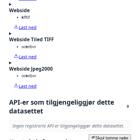
Webside
tiff
tif
Last ned
Webside Tiled TIFF
octet
bin
Last ned
Webside Jpeg2000
octet
bin
Last ned
API-er som tilgjengeliggjør dette
0
datasettet
Ingen registrerte API-er tilgjengeliggjør dette datasettet.
Skjul tomme rader