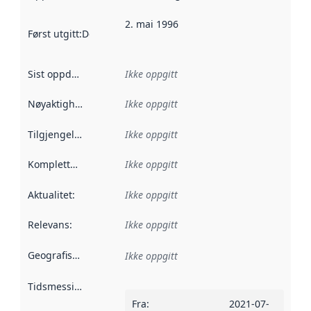
2. mai 1996
Først utgitt
:
Denne datoen sier når dataene i dette datasettet 
Sist oppdatert
:
Ikke oppgitt
Nøyaktighet
:
Ikke oppgitt
Tilgjengelighet
:
Ikke oppgitt
Kompletthet
:
Ikke oppgitt
Aktualitet
:
Ikke oppgitt
Relevans
:
Ikke oppgitt
Geografisk avgrensning
:
Ikke oppgitt
Tidsmessig avgrensning
:
Fra
:
2021-07-