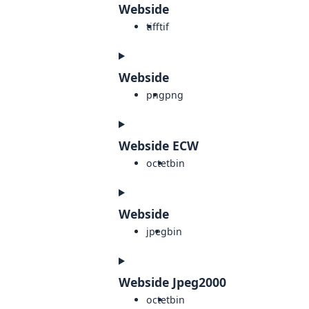
Webside
tiff
tif
Webside
png
png
Webside ECW
octet
bin
Webside
jpeg
bin
Webside Jpeg2000
octet
bin