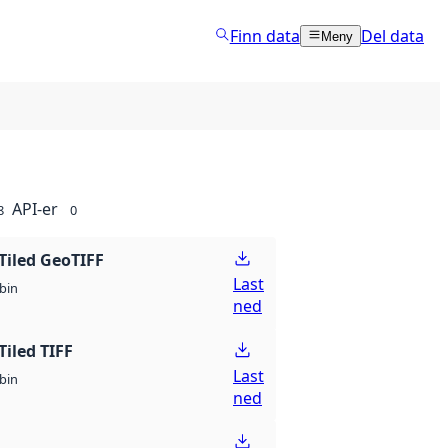
Finn data
Del data
Meny
API-er
8
0
Tiled GeoTIFF
Last
bin
ned
Tiled TIFF
Last
bin
ned