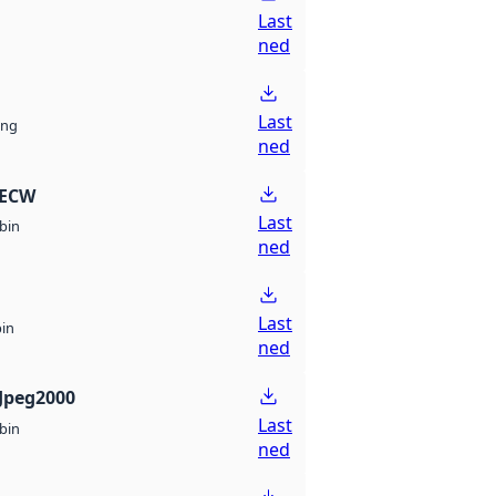
Last
ned
Last
ng
ned
 ECW
Last
bin
ned
Last
bin
ned
Jpeg2000
Last
bin
ned