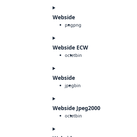
Webside
png
png
Webside ECW
octet
bin
Webside
jpeg
bin
Webside Jpeg2000
octet
bin