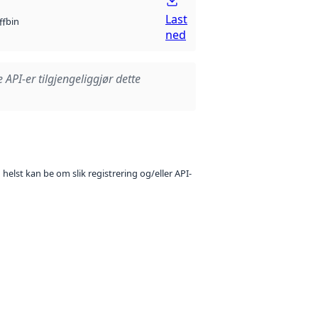
Last
bin
ff
ned
e API-er tilgjengeliggjør dette
 helst kan be om slik registrering og/eller API-