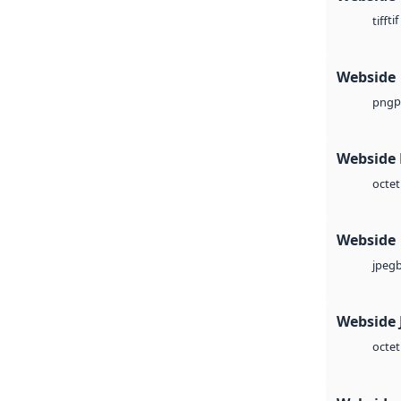
tif
tiff
Webside
p
png
Webside
octet
Webside
jpeg
Webside 
octet