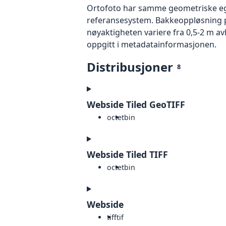
Ortofoto har samme geometriske egen
referansesystem. Bakkeoppløsning på
nøyaktigheten variere fra 0,5-2 m a
oppgitt i metadatainformasjonen.
Distribusjoner
8
Webside Tiled GeoTIFF
octet
bin
Webside Tiled TIFF
octet
bin
Webside
tiff
tif