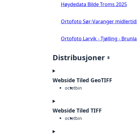
Høydedata Bilde Troms 2025
Ortofoto Sør-Varanger midlertid
Ortofoto Larvik - Tjølling - Brunl
Distribusjoner
8
Webside Tiled GeoTIFF
octet
bin
Webside Tiled TIFF
octet
bin