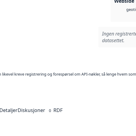
Webside
geoti
Ingen registrert
datasettet.
kan likevel kreve registrering og forespørsel om API-nøkler, så lenge hvem som
Detaljer
Diskusjoner
RDF
0