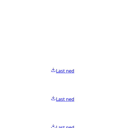
Last ned
Last ned
Last ned