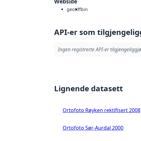
Webside
geotiff
bin
API-er som tilgjengelig
Ingen registrerte API-er tilgjengeliggjø
Lignende datasett
Ortofoto Røyken rektifisert 2008
Ortofoto Sør-Aurdal 2000