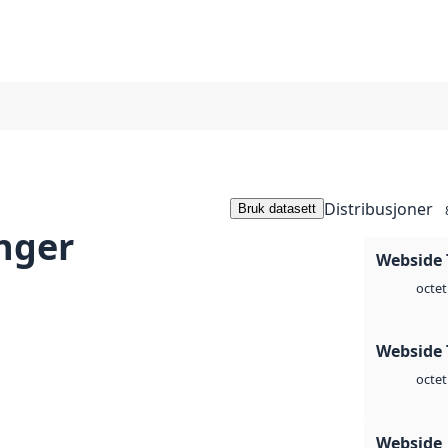
Distribusjoner
Bruk datasett
nger
Webside 
octet
Webside 
octet
Webside