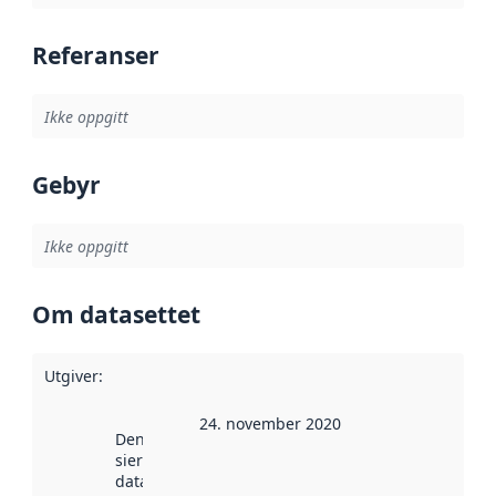
Referanser
Ikke oppgitt
Gebyr
Ikke oppgitt
Om datasettet
Utgiver
:
24. november 2020
Denne datoen
sier når
datasettet ble