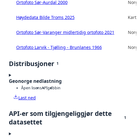
Ortofoto Sør-Aurdal 2000
Norg
Høydedata Bilde Troms 2025
Kart
Ortofoto Sør-Varanger midlertidig ortofoto 2021
Norg
Ortofoto Larvik - Tjølling - Brunlanes 1966
Norg
Distribusjoner
1
Geonorge nedlastning
Åpen lisens
API
gdb
bin
Last ned
API-er som tilgjengeliggjør dette
1
datasettet