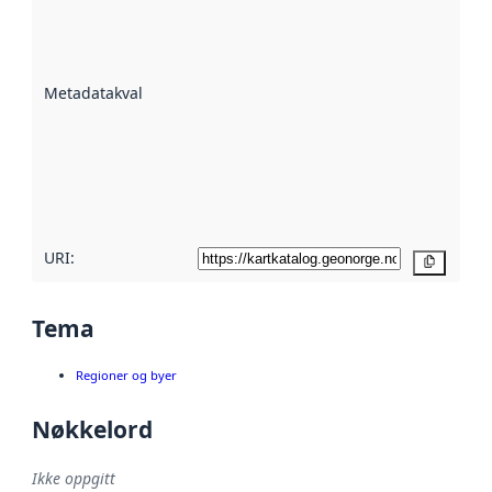
er en indikator
på hvor godt
datasettene er
beskrevet ved
Metadatakvalitet
:
hjelp
avmetadata.
Les mer om
metadatakvalitet
her
URI:
Kopier
Tema
Regioner og byer
Nøkkelord
Ikke oppgitt