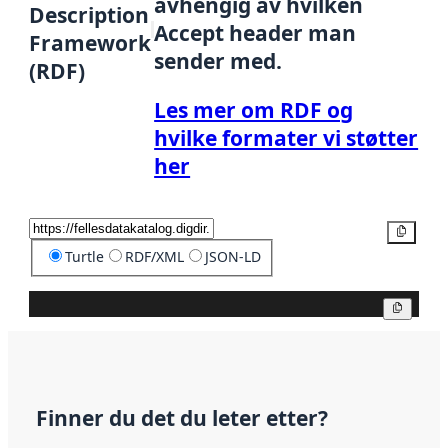
avhengig av hvilken
Description
Accept header man
Framework
sender med.
(RDF)
Les mer om RDF og
hvilke formater vi støtter
her
Kopier
Turtle
RDF/XML
JSON-LD
Kopier
Finner du det du leter etter?