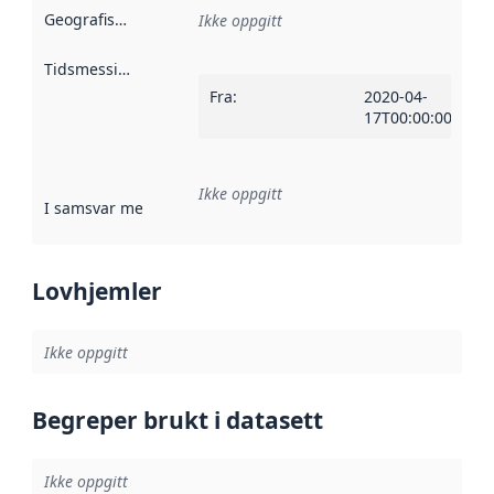
Geografisk avgrensning
:
Ikke oppgitt
Tidsmessig avgrensning
:
Fra
:
2020-04-
17T00:00:00Z
Ikke oppgitt
I samsvar med
:
Referanse til en implementasjonsregel eller a
Lovhjemler
Ikke oppgitt
Begreper brukt i datasett
Ikke oppgitt