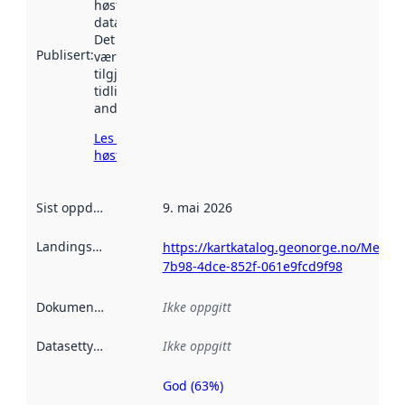
høstet av
data.norge.no.
Det kan ha
Publisert
:
vært
tilgjengelig
tidligere
andre steder.
Les mer om
høsting her
Sist oppdatert
:
9. mai 2026
Landingsside
:
https://kartkatalog.geonorge.no/Metada
7b98-4dce-852f-061e9fcd9f98
Dokumentasjon
:
Ikke oppgitt
Datasettype
:
Ikke oppgitt
God (63%)
Metadatakvalitet