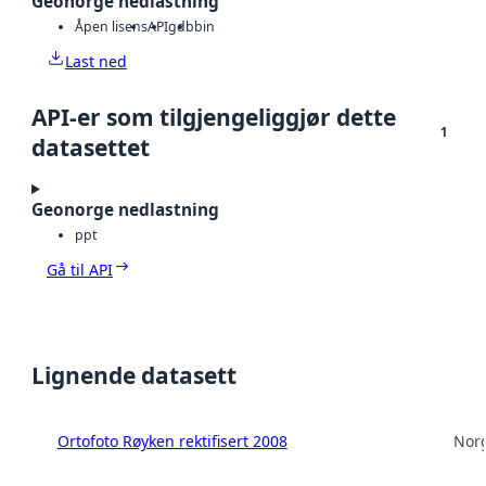
Geonorge nedlastning
Åpen lisens
API
gdb
bin
Last ned
API-er som tilgjengeliggjør dette
1
datasettet
Geonorge nedlastning
ppt
Gå til API
Lignende datasett
Ortofoto Røyken rektifisert 2008
Norg