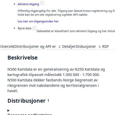
Allmenn tilgang
Offentlig tilgjengelig for alle. Tilgang kan likevel kreve registrering o
helst kan be om slik registrering og/eller API-nøkler.
Les mer om tilgangsnivåer her
Åpne data
Datasettet er klassifisert som allmenn tilgang og har mins
Oversikt
Distribusjoner og API-er
Detaljer
Diskusjoner
RDF
2
0
Beskrivelse
N500 Kartdata er en generalisering av N250 Kartdata og
kartografisk tilpasset målestokk 1:300 000 - 1:700 000.
N500 Kartdata dekker fastlands-Norge begrenset av
riksgrensen mot nabolandene og territorialgrensen i
havet.
Distribusjoner
1