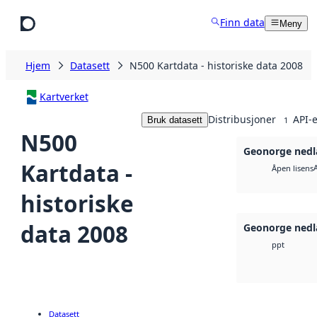
Hopp til hovedinnhold
Finn data
Meny
Hjem
Datasett
N500 Kartdata - historiske data 2008
Kartverket
Distribusjoner
API-e
Bruk datasett
1
N500
Geonorge nedl
Kartdata -
Åpen lisens
historiske
data 2008
Geonorge nedl
ppt
Datasett