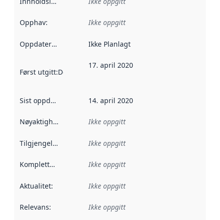
Innholdsleverandører
Ikke oppgitt
:
Opphav
:
Ikke oppgitt
Oppdateringsfrekvens
Ikke Planlagt
:
17. april 2020
Først utgitt
:
Denne datoen sier når dataene i dette datasettet 
Sist oppdatert
:
14. april 2020
Nøyaktighet
:
Ikke oppgitt
Tilgjengelighet
:
Ikke oppgitt
Kompletthet
:
Ikke oppgitt
Aktualitet
:
Ikke oppgitt
Relevans
:
Ikke oppgitt