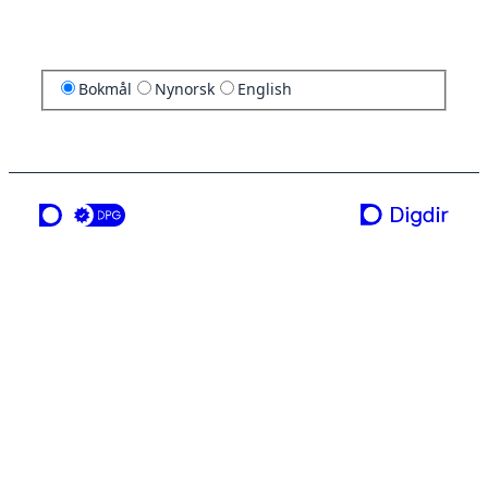
Bokmål
Nynorsk
English
en tjeneste fra